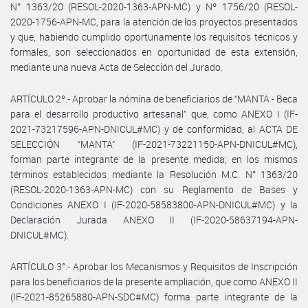
N° 1363/20 (RESOL-2020-1363-APN-MC) y Nº 1756/20 (RESOL-
2020-1756-APN-MC, para la atención de los proyectos presentados
y que, habiendo cumplido oportunamente los requisitos técnicos y
formales, son seleccionados en oportunidad de esta extensión,
mediante una nueva Acta de Selección del Jurado.
ARTÍCULO 2º.- Aprobar la nómina de beneficiarios de “MANTA - Beca
para el desarrollo productivo artesanal” que, como ANEXO I (IF-
2021-73217596-APN-DNICUL#MC) y de conformidad, al ACTA DE
SELECCIÓN “MANTA” (IF-2021-73221150-APN-DNICUL#MC),
forman parte integrante de la presente medida; en los mismos
términos establecidos mediante la Resolución M.C. N° 1363/20
(RESOL-2020-1363-APN-MC) con su Reglamento de Bases y
Condiciones ANEXO I (IF-2020-58583800-APN-DNICUL#MC) y la
Declaración Jurada ANEXO II (IF-2020-58637194-APN-
DNICUL#MC).
ARTÍCULO 3°.- Aprobar los Mecanismos y Requisitos de Inscripción
para los beneficiarios de la presente ampliación, que como ANEXO II
(IF-2021-85265880-APN-SDC#MC) forma parte integrante de la