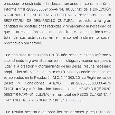
presupuesto destinado a las becas, tomando en consideración el
Informe Nº IF-2020-80669156-APN-DNICUL#MC de la DIRECCIÓN
NACIONAL DE INDUSTRIAS CULTURALES dependiente de la
SECRETARIA DE DESARROLLO CULTURAL, respecto a la gran
cantidad de postulaciones recibidas y remarcando la necesidad de
que los artesanos/as sean contenidos frente a la restricción o cese
total de sus actividades, en el marco del aislamiento social,
preventivo y obligatorio.
Que habiendo transcurrido UN (1) año desde el citado Informe y
subsistiendo la grave situación epidemiológica y económica que dio
lugar a la creación y otorgamiento de las Becas, resulta necesario
ampliar las mismas en los mismos términos y condiciones que los
establecidos en la Resolución M.C. N° 1363/20, su Reglamento de
Bases y Condiciones ANEXO I (IF-2020-58583800-APN-
DNICUL#MC) y la Declaración Jurada pertinente ANEXO II (IF-2020-
58637194-APN-DNICUL#MC), en un total de PESOS CUARENTA Y
TRES MILLONES SEISCIENTOS MIL ($43.600.000.-).
Que resulta necesario aprobar los mecanismos y requisitos de