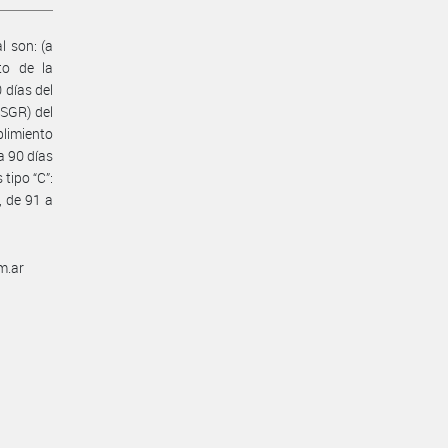
l son: (a
to de la
 días del
 SGR) del
plimiento
a 90 días
tipo “C”:
, de 91 a
m.ar