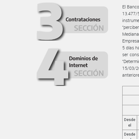
El Banco
13.477/
instrume
“percibe
Mediana
Empresa”
5 días h
ser cons
“Determ
15/03/2
anterior
Desde
el
Desde