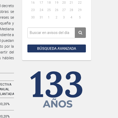
16
17
18
19
20
21
22
l decreto
23
24
25
26
27
28
29
obras se
ereses se
30
31
1
2
3
4
5
equeña y
 Mediana
ndiente a
NO puedan
o por la
BÚSQUEDA AVANZADA
rtir del
 hábiles
FECTIVA
EFECTIVA
ANUAL
MENSUAL
ELANTADA
ADELANTADA
33,20%
3,261%
33,20%
3,261%