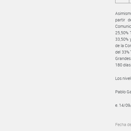
Asimismo
partir 
Comunica
25,50% T
33,50% y
de la Co
del 33% 
Grandes 
180 días
Los nive
Pablo Ga
e. 14/0
Fecha d