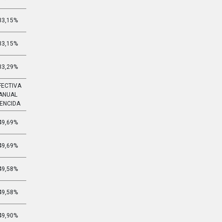
33,15%
3,255%
33,15%
3,255%
33,29%
3,272%
FECTIVA
EFECTIVA
ANUAL
MENSUAL
ENCIDA
VENCIDA
49,69%
3,371%
49,69%
3,371%
49,58%
3,365%
49,58%
3,365%
49,90%
3,383%