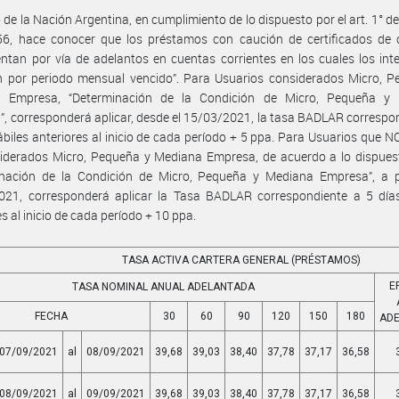
 de la Nación Argentina, en cumplimiento de lo dispuesto por el art. 1° de
56, hace conocer que los préstamos con caución de certificados de 
ntan por vía de adelantos en cuentas corrientes en los cuales los int
n por periodo mensual vencido”. Para Usuarios considerados Micro, P
 Empresa, “Determinación de la Condición de Micro, Pequeña y
, corresponderá aplicar, desde el 15/03/2021, la tasa BADLAR correspo
ábiles anteriores al inicio de cada período + 5 ppa. Para Usuarios que 
iderados Micro, Pequeña y Mediana Empresa, de acuerdo a lo dispuest
inación de la Condición de Micro, Pequeña y Mediana Empresa”, a pa
021, corresponderá aplicar la Tasa BADLAR correspondiente a 5 días
es al inicio de cada período + 10 ppa.
TASA ACTIVA CARTERA GENERAL (PRÉSTAMOS)
E
TASA NOMINAL ANUAL ADELANTADA
FECHA
30
60
90
120
150
180
AD
07/09/2021
al
08/09/2021
39,68
39,03
38,40
37,78
37,17
36,58
08/09/2021
al
09/09/2021
39,68
39,03
38,40
37,78
37,17
36,58