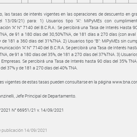
, las tasas de interés vigentes en las operaciones de descuento en gra
del 13/09/21) para: 1) Usuarios tipo “A”: MiPyMEs con cumplimien
ción ‘‘A’’ N° 7140 del B.C.R.A.: Se percibirá una Tasa de Interés Hasta 90
NA, de 91 a 180 días del 30,50%TNA, de 181 días a 270 días (con aval
 de 181 a 360 días del 31%TNA. 2) Usuarios tipo “B”: MiPyMEs sin cum
municación ‘‘A’’ N° 7140 del B.C.R.A. Se percibirá una Tasa de Interés hast
TNA, de 91 a 180 días del 35%, de 181 a 270 días del 37%TNA. 3) Usuarios 
Empresas. Se percibirá una Tasa de Interés hasta 90 días del 35% TNA
 del 37% y de 181 a 270 días del 40% TNA.
les vigentes de estas tasas pueden consultarse en la página www.bna.co
nzinelli, Jefe Principal de Departamento.
9/2021 N° 66951/21 v. 14/09/2021
e publicación 14/09/2021