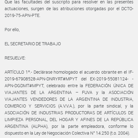
Que las facultades del suscripto para resolver en las presentes
actuaciones, surgen de las atribuciones otorgadas por el DCTO-
2019-75-APN-PTE.
Por ello,
EL SECRETARIO DE TRABAJO
RESUELVE:
ARTÍCULO 1º.- Declárase homologado el acuerdo obrante en el IF-
2019-67908528-APN-DNRYRT#MPYT del EX-2019-55081124- -
APN-DGDMT#MPYT, celebrado entre la FEDERACIÓN ÚNICA DE
VIAJANTES DE LA ARGENTINA – FUVA y la ASOCIACIÓN
VIAJANTES VENDEDORES DE LA ARGENTINA DE INDUSTRIA,
COMERCIO Y SERVICIOS (A.V.V.A.), por la parte sindical, y la
ASOCIACIÓN DE INDUSTRIAS PRODUCTORAS DE ARTÍCULOS DE
LIMPIEZA PERSONAL, DEL HOGAR Y AFINES DE LA REPÚBLICA
ARGENTINA (ALPHA), por la parte empleadora, conforme lo
dispuesto en la Ley de Negociación Colectiva N° 14.250 (t.o. 2004).