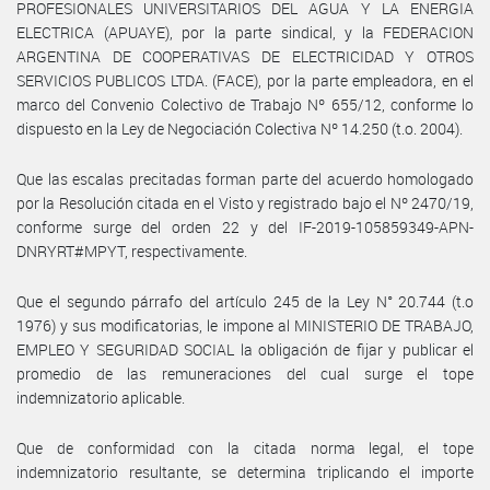
PROFESIONALES UNIVERSITARIOS DEL AGUA Y LA ENERGIA
ELECTRICA (APUAYE), por la parte sindical, y la FEDERACION
ARGENTINA DE COOPERATIVAS DE ELECTRICIDAD Y OTROS
SERVICIOS PUBLICOS LTDA. (FACE), por la parte empleadora, en el
marco del Convenio Colectivo de Trabajo Nº 655/12, conforme lo
dispuesto en la Ley de Negociación Colectiva Nº 14.250 (t.o. 2004).
Que las escalas precitadas forman parte del acuerdo homologado
por la Resolución citada en el Visto y registrado bajo el Nº 2470/19,
conforme surge del orden 22 y del IF-2019-105859349-APN-
DNRYRT#MPYT, respectivamente.
Que el segundo párrafo del artículo 245 de la Ley N° 20.744 (t.o
1976) y sus modificatorias, le impone al MINISTERIO DE TRABAJO,
EMPLEO Y SEGURIDAD SOCIAL la obligación de fijar y publicar el
promedio de las remuneraciones del cual surge el tope
indemnizatorio aplicable.
Que de conformidad con la citada norma legal, el tope
indemnizatorio resultante, se determina triplicando el importe