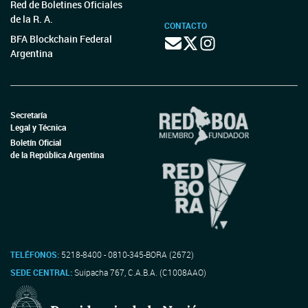
Red de Boletines Oficiales
de la R. A.
CONTACTO
BFA Blockchain Federal
Argentina
Secretaría
Legal y Técnica
Boletín Oficial
de la República Argentina
TELÉFONOS:
5218-8400 - 0810-345-BORA (2672)
SEDE CENTRAL:
Suipacha 767, C.A.B.A. (C1008AAO)