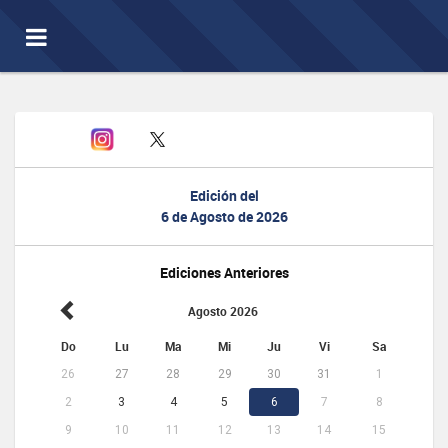
Toggle
navigation
Edición del
6 de Agosto de 2026
Ediciones Anteriores
Agosto 2026
Do
Lu
Ma
Mi
Ju
Vi
Sa
26
27
28
29
30
31
1
2
3
4
5
6
7
8
9
10
11
12
13
14
15