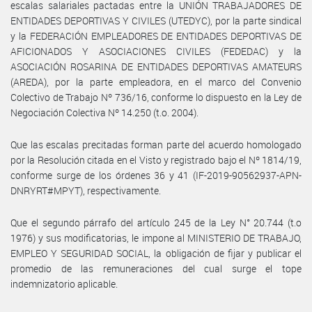
escalas salariales pactadas entre la UNIÓN TRABAJADORES DE
ENTIDADES DEPORTIVAS Y CIVILES (UTEDYC), por la parte sindical
y la FEDERACIÓN EMPLEADORES DE ENTIDADES DEPORTIVAS DE
AFICIONADOS Y ASOCIACIONES CIVILES (FEDEDAC) y la
ASOCIACIÓN ROSARINA DE ENTIDADES DEPORTIVAS AMATEURS
(AREDA), por la parte empleadora, en el marco del Convenio
Colectivo de Trabajo Nº 736/16, conforme lo dispuesto en la Ley de
Negociación Colectiva Nº 14.250 (t.o. 2004).
Que las escalas precitadas forman parte del acuerdo homologado
por la Resolución citada en el Visto y registrado bajo el Nº 1814/19,
conforme surge de los órdenes 36 y 41 (IF-2019-90562937-APN-
DNRYRT#MPYT), respectivamente.
Que el segundo párrafo del artículo 245 de la Ley N° 20.744 (t.o
1976) y sus modificatorias, le impone al MINISTERIO DE TRABAJO,
EMPLEO Y SEGURIDAD SOCIAL, la obligación de fijar y publicar el
promedio de las remuneraciones del cual surge el tope
indemnizatorio aplicable.