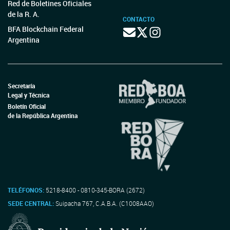
Red de Boletines Oficiales
de la R. A.
CONTACTO
BFA Blockchain Federal
Argentina
Secretaría
Legal y Técnica
Boletín Oficial
de la República Argentina
TELÉFONOS:
5218-8400 - 0810-345-BORA (2672)
SEDE CENTRAL:
Suipacha 767, C.A.B.A. (C1008AAO)