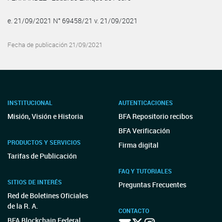
e. 21/09/2021 N° 69458/21 v. 21/09/2021
Fecha de publicación 21/09/2021
INSTITUCIONAL
AUTENTICACIONES
Misión, Visión e Historia
BFA Repositorio recibos
BFA Verificación
PRODUCTOS Y SERVICIOS
Firma digital
Tarifas de Publicación
FAQ Y TUTORIALES
SITIOS DE INTERÉS
Preguntas Frecuentes
Red de Boletines Oficiales
de la R. A.
CONTACTO
BFA Blockchain Federal