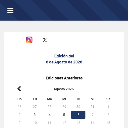
Toggle
navigation
Edición del
6 de Agosto de 2026
Ediciones Anteriores
Agosto 2026
Do
Lu
Ma
Mi
Ju
Vi
Sa
26
27
28
29
30
31
1
2
3
4
5
6
7
8
9
10
11
12
13
14
15