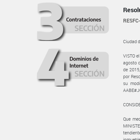
Resol
RESFC
Ciudad 
VISTO e
agosto d
de 2015
por Reso
su modi
AABE#JG
CONSID
Que medi
MINISTE
tendien
inmuebl