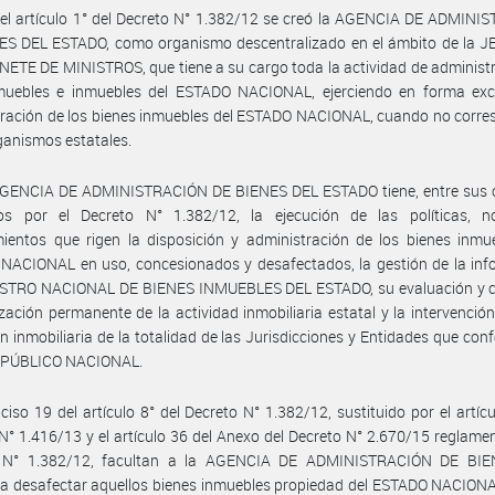
el artículo 1° del Decreto N° 1.382/12 se creó la AGENCIA DE ADMINI
ES DEL ESTADO, como organismo descentralizado en el ámbito de la 
ETE DE MINISTROS, que tiene a su cargo toda la actividad de administ
muebles e inmuebles del ESTADO NACIONAL, ejerciendo en forma excl
ración de los bienes inmuebles del ESTADO NACIONAL, cuando no corre
ganismos estatales.
AGENCIA DE ADMINISTRACIÓN DE BIENES DEL ESTADO tiene, entre sus o
os por el Decreto N° 1.382/12, la ejecución de las políticas, 
ientos que rigen la disposición y administración de los bienes inmu
NACIONAL en uso, concesionados y desafectados, la gestión de la inf
ISTRO NACIONAL DE BIENES INMUEBLES DEL ESTADO, su evaluación y co
lización permanente de la actividad inmobiliaria estatal y la intervenció
n inmobiliaria de la totalidad de las Jurisdicciones y Entidades que con
PÚBLICO NACIONAL.
nciso 19 del artículo 8° del Decreto N° 1.382/12, sustituido por el artícu
N° 1.416/13 y el artículo 36 del Anexo del Decreto N° 2.670/15 reglamen
 N° 1.382/12, facultan a la AGENCIA DE ADMINISTRACIÓN DE BI
a desafectar aquellos bienes inmuebles propiedad del ESTADO NACIONA