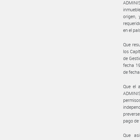
ADMINIST
inmuebl
origen,
requerid
en el paí
Que resu
los Capít
de Gesti
fecha 1
de fech
Que el 
ADMINIS
permisos
independ
preverse
pago de 
Que asi