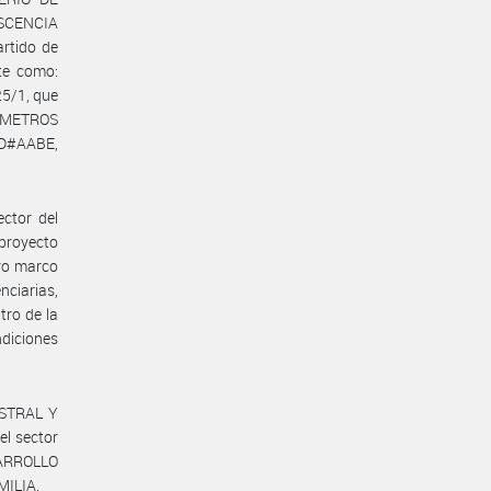
ESCENCIA
rtido de
te como:
25/1, que
S METROS
YD#AABE,
ector del
 proyecto
uyo marco
nciarias,
tro de la
ndiciones
ASTRAL Y
l sector
SARROLLO
MILIA.