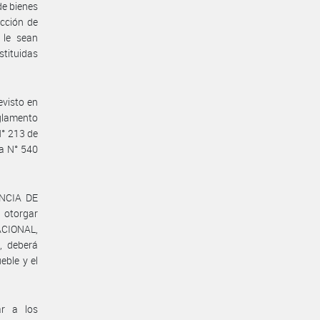
e bienes
cción de
 le sean
stituidas
evisto en
Reglamento
N° 213 de
a N° 540
ENCIA DE
 otorgar
ACIONAL,
, deberá
eble y el
ar a los