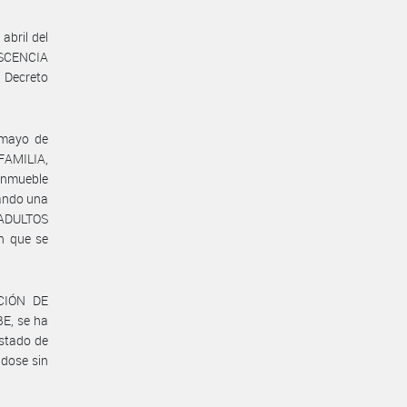
bril del
ESCENCIA
 Decreto
mayo de
AMILIA,
inmueble
uando una
 ADULTOS
n que se
CCIÓN DE
E, se ha
estado de
ndose sin