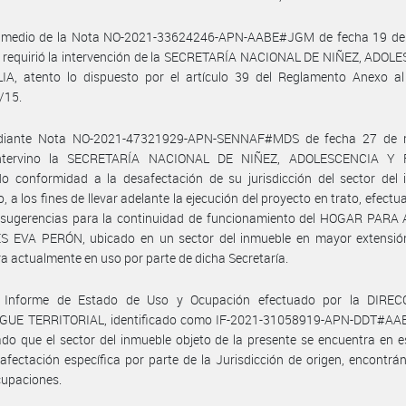
 medio de la Nota NO-2021-33624246-APN-AABE#JGM de fecha 19 de a
e requirió la intervención de la SECRETARÍA NACIONAL DE NIÑEZ, ADOL
IA, atento lo dispuesto por el artículo 39 del Reglamento Anexo al
/15.
diante Nota NO-2021-47321929-APN-SENNAF#MDS de fecha 27 de 
intervino la SECRETARÍA NACIONAL DE NIÑEZ, ADOLESCENCIA Y F
o conformidad a la desafectación de su jurisdicción del sector del 
o, a los fines de llevar adelante la ejecución del proyecto en trato, efect
e sugerencias para la continuidad de funcionamiento del HOGAR PARA
 EVA PERÓN, ubicado en un sector del inmueble en mayor extensió
a actualmente en uso por parte de dicha Secretaría.
 Informe de Estado de Uso y Ocupación efectuado por la DIRE
GUE TERRITORIAL, identificado como IF-2021-31058919-APN-DDT#AAB
do que el sector del inmueble objeto de la presente se encuentra en 
 afectación específica por parte de la Jurisdicción de origen, encontrá
cupaciones.