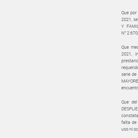
Que por
2021, s
Y FAMIL
N° 2.670
Que me
2021, 
prestand
requerid
serie d
MAYORES
encuentr
Que del
DESPLIE
constata
falta de
uso ni o