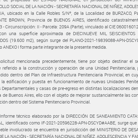
LLO SOCIAL DE LA NACIÓN - SECRETARÍA NACIONAL DE NIÑEZ, ADOL
IA, ubicado en la Calle Robles S/Nº, de la Localidad de BURZACO, Pa
TE BROWN, Provincia de BUENOS AIRES, identificado catastralmen
 3 - Circunscripción: II - Parcela: 209A (Parte), vinculado al CIE 06001601
con una superficie aproximada de DIECINUEVE MIL SEISCIENTO
OS (19.600 m2), según surge del PLANO-2021-19839088-APN-DSC
 ANEXO I forma parte integrante de la presente medida.
olicitud mencionada precedentemente, tiene por objeto destinar el s
 referido a la construcción y operación de una Unidad Penitenciaria,
ido dentro del Plan de Infraestructura Penitenciaria Provincial, en c
 la edificación y puesta en funcionamiento de nuevas Unidades Penite
s Departamentales y casas de pre-egreso en distintas localizaciones den
a de Buenos Aires, ello con el objeto de mejorar sustancialmente las co
ción dentro del Sistema Penitenciario Provincial.
 Informe técnico elaborado por la DIRECCIÓN DE SANEAMIENTO CAT
L, identificado como IF-2021-20596228-APN-DSCYD#AABE, surge que e
ueble involucrado se encuentra en jurisdicción del MINISTERIO DE DE
DE LA NACIÓN - SECRETARÍA NACIONAL DE NIÑEZ, ADOLESCENCIA Y FA