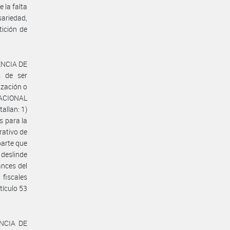
 la falta
ariedad,
tición de
GENCIA DE
s de ser
ización o
NACIONAL
allan: 1)
s para la
rativo de
parte que
 deslinde
ances del
fiscales
tículo 53
ENCIA DE