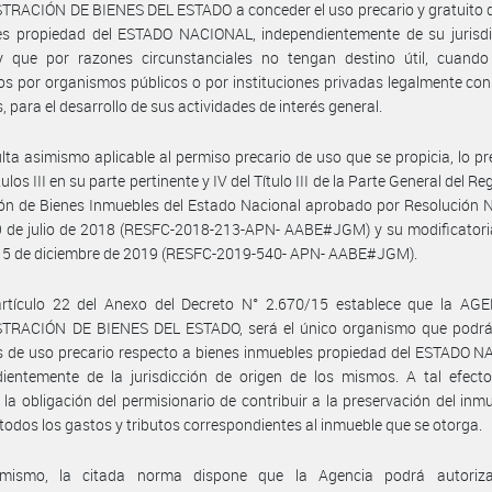
RACIÓN DE BIENES DEL ESTADO a conceder el uso precario y gratuito d
es propiedad del ESTADO NACIONAL, independientemente de su jurisdi
 y que por razones circunstanciales no tengan destino útil, cuando
os por organismos públicos o por instituciones privadas legalmente con
s, para el desarrollo de sus actividades de interés general.
lta asimismo aplicable al permiso precario de uso que se propicia, lo pr
ulos III en su parte pertinente y IV del Título III de la Parte General del 
ón de Bienes Inmuebles del Estado Nacional aprobado por Resolución 
9 de julio de 2018 (RESFC-2018-213-APN- AABE#JGM) y su modificatori
a 5 de diciembre de 2019 (RESFC-2019-540- APN- AABE#JGM).
artículo 22 del Anexo del Decreto N° 2.670/15 establece que la AG
TRACIÓN DE BIENES DEL ESTADO, será el único organismo que podrá
 de uso precario respecto a bienes inmuebles propiedad del ESTADO N
ientemente de la jurisdicción de origen de los mismos. A tal efecto
 la obligación del permisionario de contribuir a la preservación del inmu
todos los gastos y tributos correspondientes al inmueble que se otorga.
mismo, la citada norma dispone que la Agencia podrá autoriz