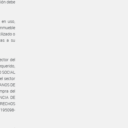
ción debe
 en uso,
inmueble
ilizado o
ras a su
ector del
equerido,
LO SOCIAL
l sector
MANOS DE
mpra del
ENCIA DE
ERECHOS
3195098-