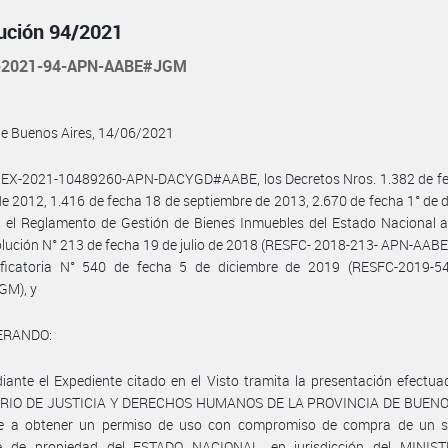
ución 94/2021
-2021-94-APN-AABE#JGM
de Buenos Aires, 14/06/2021
l EX-2021-10489260-APN-DACYGD#AABE, los Decretos Nros. 1.382 de fe
e 2012, 1.416 de fecha 18 de septiembre de 2013, 2.670 de fecha 1° de 
, el Reglamento de Gestión de Bienes Inmuebles del Estado Nacional 
lución N° 213 de fecha 19 de julio de 2018 (RESFC- 2018-213- APN-AA
ficatoria N° 540 de fecha 5 de diciembre de 2019 (RESFC-2019-5
M), y
ERANDO:
ante el Expediente citado en el Visto tramita la presentación efectua
RIO DE JUSTICIA Y DERECHOS HUMANOS DE LA PROVINCIA DE BUENO
te a obtener un permiso de uso con compromiso de compra de un s
e de propiedad del ESTADO NACIONAL, en jurisdicción del MINIS