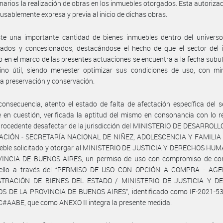
narios la realización de obras en los inmuebles otorgados. Esta autoriza
cusablemente expresa y previa al inicio de dichas obras.
ste una importante cantidad de bienes inmuebles dentro del universo
tados y concesionados, destacándose el hecho de que el sector del 
o en el marco de las presentes actuaciones se encuentra a la fecha subut
tino útil, siendo menester optimizar sus condiciones de uso, con mi
 preservación y conservación.
onsecuencia, atento el estado de falta de afectación específica del s
 en cuestión, verificada la aptitud del mismo en consonancia con lo r
procedente desafectar de la jurisdicción del MINISTERIO DE DESARROL
ACIÓN - SECRETARÍA NACIONAL DE NIÑEZ, ADOLESCENCIA Y FAMILIA e
ueble solicitado y otorgar al MINISTERIO DE JUSTICIA Y DERECHOS HU
INCIA DE BUENOS AIRES, un permiso de uso con compromiso de co
ello a través del “PERMISO DE USO CON OPCIÓN A COMPRA - AG
STRACIÓN DE BIENES DEL ESTADO / MINISTERIO DE JUSTICIA Y D
 DE LA PROVINCIA DE BUENOS AIRES”, identificado como IF-2021-5
#AABE, que como ANEXO II integra la presente medida.