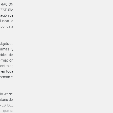
STRACIÓN
JEFATURA
ración de
usiva la
sponda a
bjetivos
normas y
ebles del
ormación
ntralor,
n en toda
forman el
lo 4º del
tario del
ENES DEL
L que se