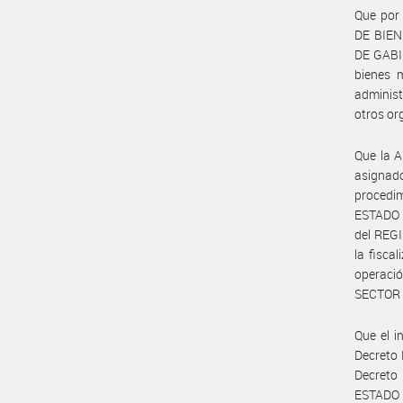
Que por 
DE BIEN
DE GABIN
bienes 
administ
otros or
Que la 
asignad
procedim
ESTADO 
del REG
la fisca
operació
SECTOR 
Que el i
Decreto 
Decreto
ESTADO 