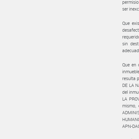
permisio
ser inex
Que exi
desafec
requerid
sin des
adecuada
Que en c
inmueble
resulta 
DE LA N
del inm
LA PROV
mismo, 
ADMINI
HUMANOS
APN-DAC