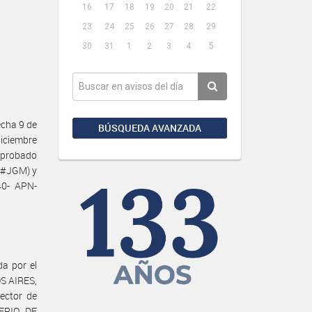
16
17
18
19
20
21
22
23
24
25
26
27
28
29
30
31
1
2
3
4
5
cha 9 de
BÚSQUEDA AVANZADA
diciembre
aprobado
BE#JGM) y
40- APN-
da por el
S AIRES,
ector de
TERIO DE