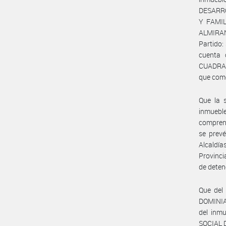
DESARRO
Y FAMIL
ALMIRAN
Partido:
cuenta 
CUADRAD
que como
Que la s
inmueble
comprend
se prevé
Alcaldía
Provinci
de deten
Que del
DOMINIA
del inm
SOCIAL 