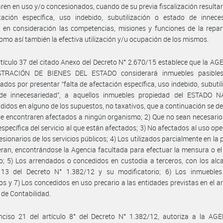
ren en uso y/o concesionados, cuando de su previa fiscalización resultare
tación específica, uso indebido, subutilización o estado de inneces
 en consideración las competencias, misiones y funciones de la repar
como así también la efectiva utilización y/u ocupación de los mismos.
rtículo 37 del citado Anexo del Decreto N° 2.670/15 establece que la A
TRACIÓN DE BIENES DEL ESTADO considerará inmuebles pasible
ados por presentar “falta de afectación específica, uso indebido, subutil
de innecesariedad”, a aquellos inmuebles propiedad del ESTADO 
idos en alguno de los supuestos, no taxativos, que a continuación se det
e encontraren afectados a ningún organismo; 2) Que no sean necesario
específica del servicio al que están afectados; 3) No afectados al uso ope
esionarios de los servicios públicos; 4) Los utilizados parcialmente en la 
eran, encontrándose la Agencia facultada para efectuar la mensura o el
o; 5) Los arrendados o concedidos en custodia a terceros, con los alc
o 13 del Decreto N° 1.382/12 y su modificatorio; 6) Los inmuebles 
os y 7) Los concedidos en uso precario a las entidades previstas en el ar
y de Contabilidad.
inciso 21 del artículo 8° del Decreto N° 1.382/12, autoriza a la AG