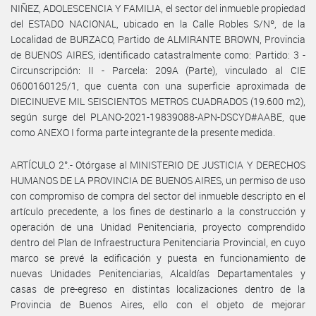
NIÑEZ, ADOLESCENCIA Y FAMILIA, el sector del inmueble propiedad
del ESTADO NACIONAL, ubicado en la Calle Robles S/Nº, de la
Localidad de BURZACO, Partido de ALMIRANTE BROWN, Provincia
de BUENOS AIRES, identificado catastralmente como: Partido: 3 -
Circunscripción: II - Parcela: 209A (Parte), vinculado al CIE
0600160125/1, que cuenta con una superficie aproximada de
DIECINUEVE MIL SEISCIENTOS METROS CUADRADOS (19.600 m2),
según surge del PLANO-2021-19839088-APN-DSCYD#AABE, que
como ANEXO I forma parte integrante de la presente medida.
ARTÍCULO 2°.- Otórgase al MINISTERIO DE JUSTICIA Y DERECHOS
HUMANOS DE LA PROVINCIA DE BUENOS AIRES, un permiso de uso
con compromiso de compra del sector del inmueble descripto en el
artículo precedente, a los fines de destinarlo a la construcción y
operación de una Unidad Penitenciaria, proyecto comprendido
dentro del Plan de Infraestructura Penitenciaria Provincial, en cuyo
marco se prevé la edificación y puesta en funcionamiento de
nuevas Unidades Penitenciarias, Alcaldías Departamentales y
casas de pre-egreso en distintas localizaciones dentro de la
Provincia de Buenos Aires, ello con el objeto de mejorar