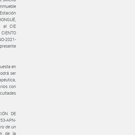
 inmueble
stación
CHONGUÉ,
 al CIE
L CIENTO
NO-2021-
presente
puesta en
podrá ser
apéutica,
arios con
cultades
CCIÓN DE
53-APN-
tro de un
ón de la