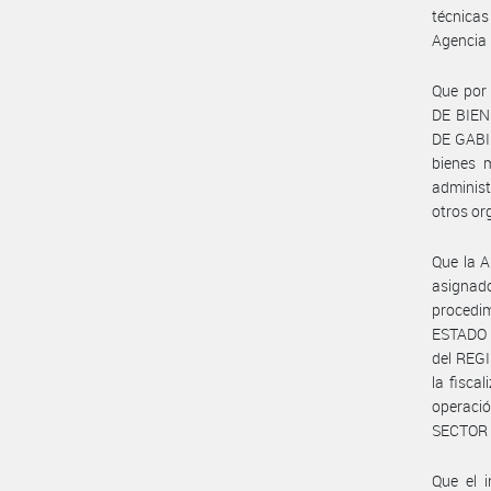
técnicas
Agencia 
Que por 
DE BIEN
DE GABIN
bienes 
administ
otros or
Que la 
asignad
procedim
ESTADO 
del REG
la fisca
operació
SECTOR 
Que el 