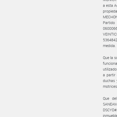
a esta A
propie
MECHONG
Partid
0600066
VEINTIC
5364842
medida.
Que la s
funciona
utilizad
a partir
duchas y
motrices
Que del
SANEAM
DSCYD#AA
inmuebl