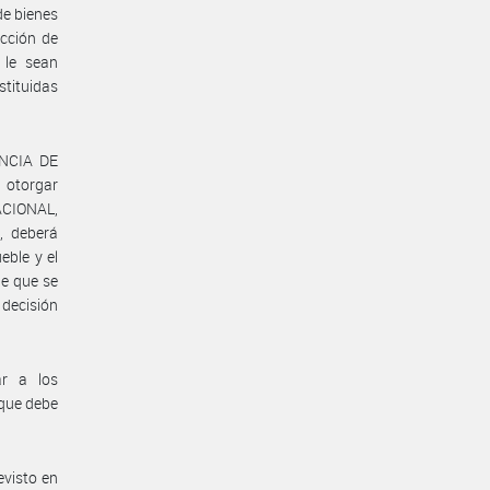
e bienes
cción de
 le sean
stituidas
ENCIA DE
 otorgar
ACIONAL,
, deberá
eble y el
le que se
 decisión
ar a los
 que debe
evisto en