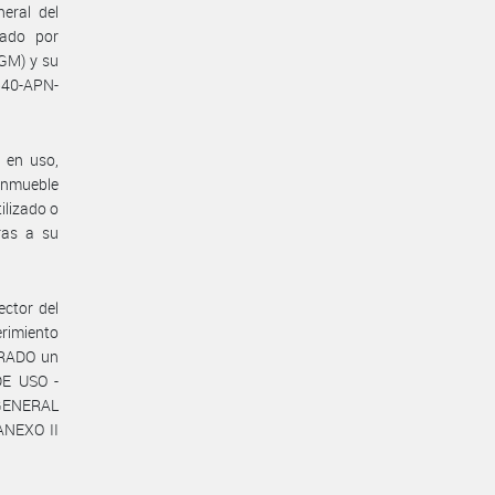
neral del
bado por
GM) y su
540-APN-
 en uso,
inmueble
ilizado o
ras a su
ector del
erimiento
ARADO un
DE USO -
 GENERAL
ANEXO II