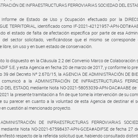
TRACIÓN DE INFRAESTRUCTURAS FERROVIARIAS SOCIEDAD DEL ESTA
 Informe de Estado de Uso y Ocupación efectuado por la DIRE
GUE TERRITORIAL, identificado como IF-2021-42121957-APN-DDT#AAB
do el estado de falta de afectación específica por parte de esa Admin
o del sector solicitado, verificándose que el mismo se corresponde
ie libre, sin uso y en buen estado de conservación.
to lo dispuesto en la Cláusula 2.2 del Convenio Marco de Colaboración 
 ADIF S.E. y esta Agencia en fecha 20 de marzo de 2017, y conforme lo pre
culo 39 del Decreto Nº 2.670/15, la AGENCIA DE ADMINISTRACIÓN DE BI
 comunicó a la ADMINISTRACIÓN DE INFRAESTRUCTURAS FERRO
D DEL ESTADO, mediante Nota NO-2021-58053039-APN-DAC#AABE de 
 2021 la presente tramitación a fin de que tome la intervención de su co
e su parecer en cuanto a la voluntad de esta Agencia de destinar el s
 en cuestión al mencionado proyecto.
 ADMINISTRACIÓN DE INFRAESTRUCTURAS FERROVIARIAS SOCIE
 mediante Nota NO-2021-67598437-APN-GCEA#ADIFSE de fecha 27 de 
nifestó respecto de la referida solicitud que, habiendo consultado distin