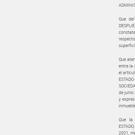
ADMINIS
Que del
DESPLIE
constata
respect
superfic
Que aten
entre la
el artí
ESTADO
SOCIEDA
de junio
y expres
inmueble
Que la
ESTADO,
2021, ma