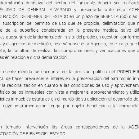
delimitación definitiva del sector del inmueble deberá ser realizad
PALIDAD DE GENERAL ALVARADO y presentada ante esta AGE
TRACIÓN DE BIENES DEL ESTADO en un plazo de SESENTA (60) días 
a suscripción del permiso de uso que se propicia, delimitación que 
se de la superficie considerada en la presente medida, salvo dif
es que surjan de la demarcación in situ del predio en cuestión, conform
s y diligencias de medición, reservándose esta Agencia, en el caso que 
te, la facultad de realizar las comprobaciones y verificaciones que 
as en relación a dicha demarcación.
presente medida se encuadra en la decisión política del PODER E
 de hacer prevalecer el interés en la preservación del patrimonio inm
y la racionalización en cuanto a las condiciones de uso y aprovecham
físico de los inmuebles, con vista a mejorar el aprovechamiento y utili
ienes inmuebles estatales en el marco de su aplicación al desarrollo de 
s, cuyo instrumentación tenga por objeto beneficiar a la comunid
.
n tomado intervención las áreas correspondientes de la AGE
TRACIÓN DE BIENES DEL ESTADO.