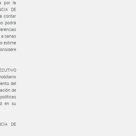
a por la
NCIA DE
a contar
no podrá
erencias
e a sanas
lo estime
considere
JECUTIVO
obiliario
iento del
zación de
políticas
ad en su
NCIA DE