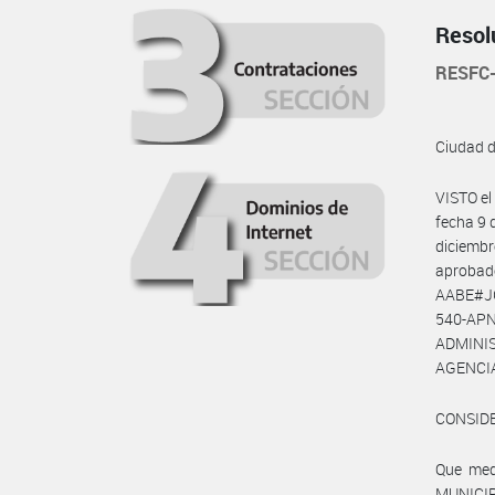
Resol
RESFC
Ciudad 
VISTO e
fecha 9 
diciembr
aprobad
AABE#JG
540-AP
ADMINI
AGENCIA
CONSID
Que medi
MUNICIP