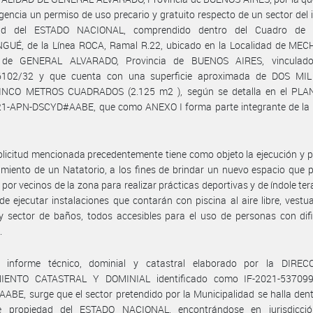
gencia un permiso de uso precario y gratuito respecto de un sector del
dad del ESTADO NACIONAL, comprendido dentro del Cuadro de E
UÉ, de la Línea ROCA, Ramal R.22, ubicado en la Localidad de ME
o de GENERAL ALVARADO, Provincia de BUENOS AIRES, vinculado
102/32 y que cuenta con una superficie aproximada de DOS MI
INCO METROS CUADRADOS (2.125 m2 ), según se detalla en el PLA
1-APN-DSCYD#AABE, que como ANEXO I forma parte integrante de la 
olicitud mencionada precedentemente tiene como objeto la ejecución y 
miento de un Natatorio, a los fines de brindar un nuevo espacio que 
o por vecinos de la zona para realizar prácticas deportivas y de índole ter
 de ejecutar instalaciones que contarán con piscina al aire libre, vestu
 sector de baños, todos accesibles para el uso de personas con difi
.
 informe técnico, dominial y catastral elaborado por la DIRE
IENTO CATASTRAL Y DOMINIAL identificado como IF-2021-537099
BE, surge que el sector pretendido por la Municipalidad se halla den
e propiedad del ESTADO NACIONAL, encontrándose en jurisdicci