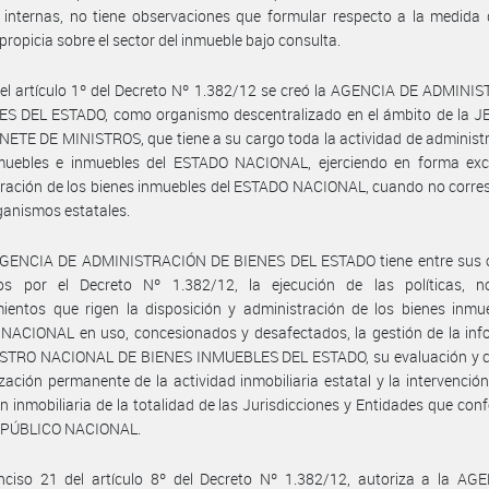
 internas, no tiene observaciones que formular respecto a la medida
propicia sobre el sector del inmueble bajo consulta.
el artículo 1º del Decreto Nº 1.382/12 se creó la AGENCIA DE ADMINI
ES DEL ESTADO, como organismo descentralizado en el ámbito de la 
ETE DE MINISTROS, que tiene a su cargo toda la actividad de administ
muebles e inmuebles del ESTADO NACIONAL, ejerciendo en forma excl
ración de los bienes inmuebles del ESTADO NACIONAL, cuando no corre
ganismos estatales.
AGENCIA DE ADMINISTRACIÓN DE BIENES DEL ESTADO tiene entre sus o
os por el Decreto Nº 1.382/12, la ejecución de las políticas, 
ientos que rigen la disposición y administración de los bienes inmu
NACIONAL en uso, concesionados y desafectados, la gestión de la inf
ISTRO NACIONAL DE BIENES INMUEBLES DEL ESTADO, su evaluación y co
lización permanente de la actividad inmobiliaria estatal y la intervenció
n inmobiliaria de la totalidad de las Jurisdicciones y Entidades que con
PÚBLICO NACIONAL.
inciso 21 del artículo 8º del Decreto Nº 1.382/12, autoriza a la AG