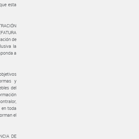
 que esta
STRACIÓN
JEFATURA
ración de
usiva la
sponda a
bjetivos
normas y
ebles del
ormación
ntralor,
n en toda
forman el
ENCIA DE