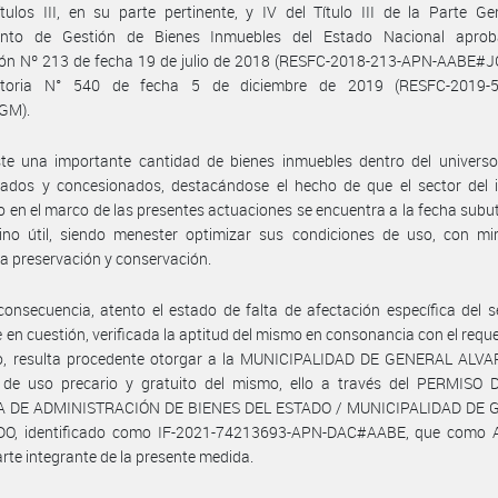
tulos III, en su parte pertinente, y IV del Título III de la Parte Ge
nto de Gestión de Bienes Inmuebles del Estado Nacional apro
ión Nº 213 de fecha 19 de julio de 2018 (RESFC-2018-213-APN-AABE#J
atoria N° 540 de fecha 5 de diciembre de 2019 (RESFC-2019-
GM).
ste una importante cantidad de bienes inmuebles dentro del universo
tados y concesionados, destacándose el hecho de que el sector del 
o en el marco de las presentes actuaciones se encuentra a la fecha subut
tino útil, siendo menester optimizar sus condiciones de uso, con mi
 preservación y conservación.
onsecuencia, atento el estado de falta de afectación específica del s
 en cuestión, verificada la aptitud del mismo en consonancia con el requ
do, resulta procedente otorgar a la MUNICIPALIDAD DE GENERAL ALV
 de uso precario y gratuito del mismo, ello a través del PERMISO 
 DE ADMINISTRACIÓN DE BIENES DEL ESTADO / MUNICIPALIDAD DE
O, identificado como IF-2021-74213693-APN-DAC#AABE, que como 
rte integrante de la presente medida.