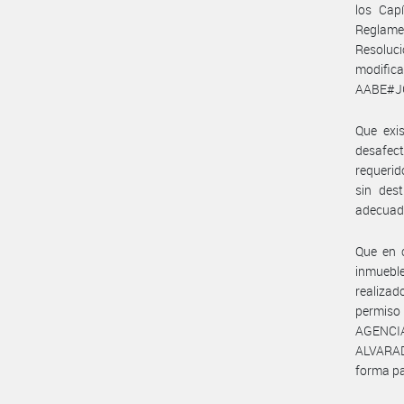
los Capí
Reglame
Resoluc
modific
AABE#J
Que exi
desafec
requerid
sin des
adecuada
Que en c
inmueble
realiza
permiso
AGENCIA
ALVARAD
forma pa