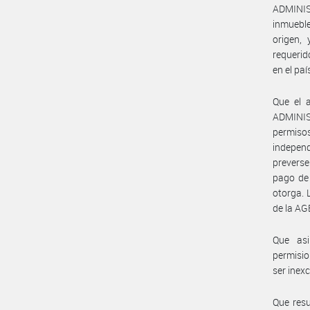
ADMINIST
inmuebl
origen,
requerid
en el paí
Que el 
ADMINIS
permisos
independ
preverse
pago de 
otorga. 
de la A
Que asi
permisio
ser inex
Que resu