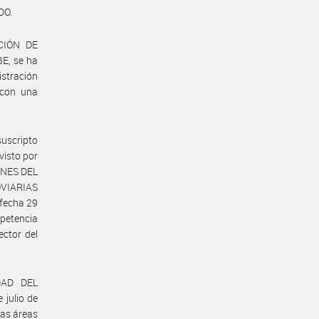
DO.
CCIÓN DE
E, se ha
istración
 con una
suscripto
visto por
ENES DEL
VIARIAS
fecha 29
mpetencia
ector del
DAD DEL
julio de
tas áreas