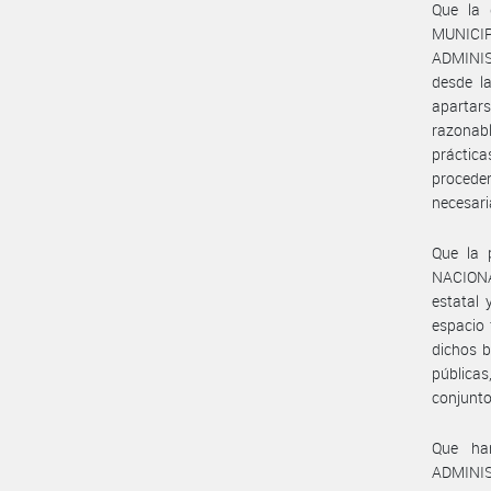
Que la 
MUNICI
ADMINIS
desde l
apartar
razonabl
práctica
proceden
necesari
Que la 
NACIONAL
estatal 
espacio 
dichos b
pública
conjunto
Que ha
ADMINIS