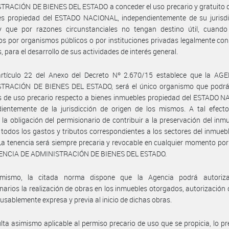
RACIÓN DE BIENES DEL ESTADO a conceder el uso precario y gratuito d
es propiedad del ESTADO NACIONAL, independientemente de su jurisdi
 y que por razones circunstanciales no tengan destino útil, cuando
os por organismos públicos o por instituciones privadas legalmente con
s, para el desarrollo de sus actividades de interés general.
artículo 22 del Anexo del Decreto Nº 2.670/15 establece que la AG
TRACIÓN DE BIENES DEL ESTADO, será el único organismo que podrá
 de uso precario respecto a bienes inmuebles propiedad del ESTADO N
ientemente de la jurisdicción de origen de los mismos. A tal efecto
 la obligación del permisionario de contribuir a la preservación del inmu
todos los gastos y tributos correspondientes a los sectores del inmueb
La tenencia será siempre precaria y revocable en cualquier momento por
GENCIA DE ADMINISTRACIÓN DE BIENES DEL ESTADO.
mismo, la citada norma dispone que la Agencia podrá autoriz
narios la realización de obras en los inmuebles otorgados, autorización
cusablemente expresa y previa al inicio de dichas obras.
lta asimismo aplicable al permiso precario de uso que se propicia, lo pr