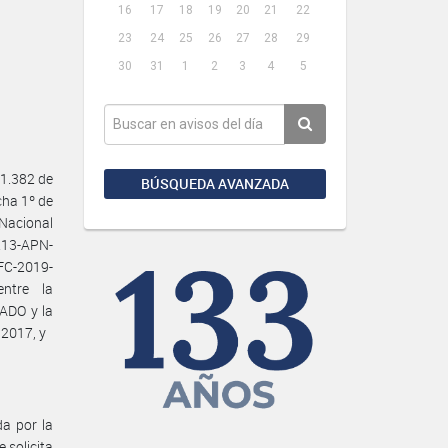
16
17
18
19
20
21
22
23
24
25
26
27
28
29
30
31
1
2
3
4
5
1.382 de
BÚSQUEDA AVANZADA
cha 1º de
Nacional
213-APN-
FC-2019-
ntre la
DO y la
2017, y
da por la
solicita