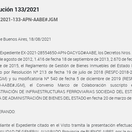
ución 133/2021
-2021-133-APN-AABE#JGM
de Buenos Aires, 18/08/2021
l Expediente EX-2021-28554650-APN-DACYGD#AABE, los Decretos Nros. 
de agosto de 2012, 1.416 de fecha 18 de septiembre de 2013, 2.670 de fe
e de 2015, el Reglamento de Gestión de Bienes Inmuebles del Estado 
o por Resolución Nº 213 de fecha 19 de julio de 2018 (RESFC-2018-
M) y su modificatoria Nº 540 de fecha 5 de diciembre de 2019 (RES
N-AABE#JGM), el Convenio Marco de Colaboración suscripto e
STRACIÓN DE INFRAESTRUCTURAS FERROVIARIAS SOCIEDAD DEL ESTA
 DE ADMINISTRACIÓN DE BIENES DEL ESTADO en fecha 20 de marzo de 
ERANDO:
ante el Expediente citado en el Visto tramita la presentación efectua
ALIDAD DE GENERAL ALVARADO, Provincia de BUENOS AIRES, por la que 