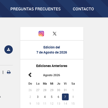
PREGUNTAS FRECUENTES
CONTACTO
Edición del
7 de Agosto de 2026
Ediciones Anteriores
|
Agosto 2026
Do
Lu
Ma
Mi
Ju
Vi
Sa
26
27
28
29
30
31
1
A
2
3
4
5
6
7
8
9
10
11
12
13
14
15