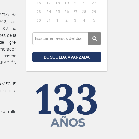
16
17
18
19
20
21
22
23
24
25
26
27
28
29
MEM), de
30
31
1
2
3
4
5
/92, sus
 S.A. ha
nes de la
e Tigre,
nerador,
el mismo
BÚSQUEDA AVANZADA
TEGRACIÓN
#MEC. El
orridos a
esarrollo