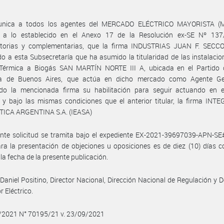
nica a todos los agentes del MERCADO ELÉCTRICO MAYORISTA (
 a lo establecido en el Anexo 17 de la Resolución ex-SE Nº 137
atorias y complementarias, que la firma INDUSTRIAS JUAN F. SECCO
o a esta Subsecretaría que ha asumido la titularidad de las instalacio
 Térmica a Biogás SAN MARTÍN NORTE III A, ubicada en el Partido d
ia de Buenos Aires, que actúa en dicho mercado como Agente Ge
ando la mencionada firma su habilitación para seguir actuando en 
 y bajo las mismas condiciones que el anterior titular, la firma IN
ICA ARGENTINA S.A. (IEASA)
nte solicitud se tramita bajo el expediente EX-2021-39697039-APN-SE
ra la presentación de objeciones u oposiciones es de diez (10) días c
 la fecha de la presente publicación.
Daniel Positino, Director Nacional, Dirección Nacional de Regulación y D
r Eléctrico.
9/2021 N° 70195/21 v. 23/09/2021