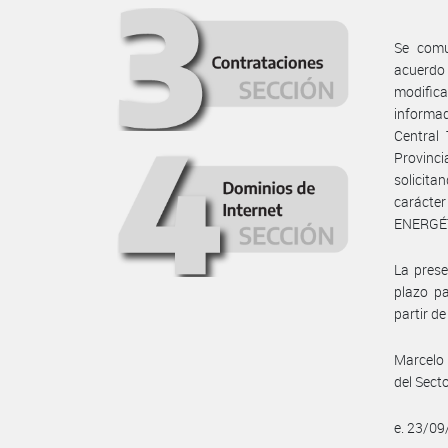
Se comu
acuerdo
modific
informad
Central
Provinc
solicit
carácter
ENERGÉT
La prese
plazo pa
partir de
Marcelo 
del Secto
e. 23/0