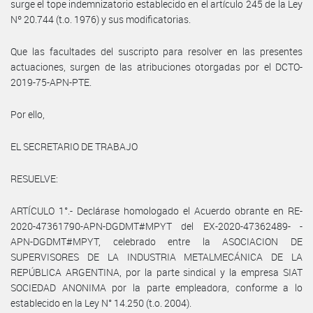
surge el tope indemnizatorio establecido en el artículo 245 de la Ley
Nº 20.744 (t.o. 1976) y sus modificatorias.
Que las facultades del suscripto para resolver en las presentes
actuaciones, surgen de las atribuciones otorgadas por el DCTO-
2019-75-APN-PTE.
Por ello,
EL SECRETARIO DE TRABAJO
RESUELVE:
ARTÍCULO 1°.- Declárase homologado el Acuerdo obrante en RE-
2020-47361790-APN-DGDMT#MPYT del EX-2020-47362489- -
APN-DGDMT#MPYT, celebrado entre la ASOCIACION DE
SUPERVISORES DE LA INDUSTRIA METALMECÁNICA DE LA
REPÚBLICA ARGENTINA, por la parte sindical y la empresa SIAT
SOCIEDAD ANONIMA por la parte empleadora, conforme a lo
establecido en la Ley N° 14.250 (t.o. 2004).