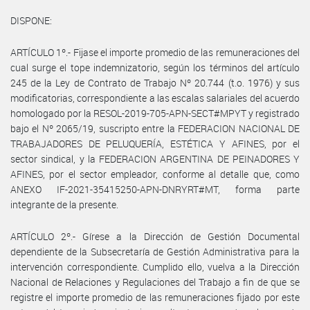
DISPONE:
ARTÍCULO 1º.- Fijase el importe promedio de las remuneraciones del
cual surge el tope indemnizatorio, según los términos del artículo
245 de la Ley de Contrato de Trabajo Nº 20.744 (t.o. 1976) y sus
modificatorias, correspondiente a las escalas salariales del acuerdo
homologado por la RESOL-2019-705-APN-SECT#MPYT y registrado
bajo el Nº 2065/19, suscripto entre la FEDERACION NACIONAL DE
TRABAJADORES DE PELUQUERÍA, ESTÉTICA Y AFINES, por el
sector sindical, y la FEDERACION ARGENTINA DE PEINADORES Y
AFINES, por el sector empleador, conforme al detalle que, como
ANEXO IF-2021-35415250-APN-DNRYRT#MT, forma parte
integrante de la presente.
ARTÍCULO 2º.- Gírese a la Dirección de Gestión Documental
dependiente de la Subsecretaría de Gestión Administrativa para la
intervención correspondiente. Cumplido ello, vuelva a la Dirección
Nacional de Relaciones y Regulaciones del Trabajo a fin de que se
registre el importe promedio de las remuneraciones fijado por este