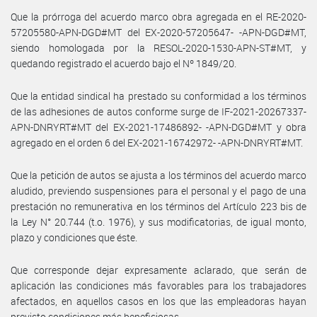
Que la prórroga del acuerdo marco obra agregada en el RE-2020-
57205580-APN-DGD#MT del EX-2020-57205647- -APN-DGD#MT,
siendo homologada por la RESOL-2020-1530-APN-ST#MT, y
quedando registrado el acuerdo bajo el Nº 1849/20.
Que la entidad sindical ha prestado su conformidad a los términos
de las adhesiones de autos conforme surge de IF-2021-20267337-
APN-DNRYRT#MT del EX-2021-17486892- -APN-DGD#MT y obra
agregado en el orden 6 del EX-2021-16742972- -APN-DNRYRT#MT.
Que la petición de autos se ajusta a los términos del acuerdo marco
aludido, previendo suspensiones para el personal y el pago de una
prestación no remunerativa en los términos del Artículo 223 bis de
la Ley N° 20.744 (t.o. 1976), y sus modificatorias, de igual monto,
plazo y condiciones que éste.
Que corresponde dejar expresamente aclarado, que serán de
aplicación las condiciones más favorables para los trabajadores
afectados, en aquellos casos en los que las empleadoras hayan
previsto condiciones más beneficiosas.