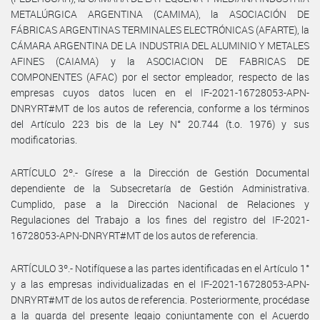
METALÚRGICA ARGENTINA (CAMIMA), la ASOCIACIÓN DE
FÁBRICAS ARGENTINAS TERMINALES ELECTRÓNICAS (AFARTE), la
CÁMARA ARGENTINA DE LA INDUSTRIA DEL ALUMINIO Y METALES
AFINES (CAIAMA) y la ASOCIACION DE FABRICAS DE
COMPONENTES (AFAC) por el sector empleador, respecto de las
empresas cuyos datos lucen en el IF-2021-16728053-APN-
DNRYRT#MT de los autos de referencia, conforme a los términos
del Artículo 223 bis de la Ley N° 20.744 (t.o. 1976) y sus
modificatorias.
ARTÍCULO 2º.- Gírese a la Dirección de Gestión Documental
dependiente de la Subsecretaría de Gestión Administrativa.
Cumplido, pase a la Dirección Nacional de Relaciones y
Regulaciones del Trabajo a los fines del registro del IF-2021-
16728053-APN-DNRYRT#MT de los autos de referencia.
ARTÍCULO 3º.- Notifíquese a las partes identificadas en el Artículo 1°
y a las empresas individualizadas en el IF-2021-16728053-APN-
DNRYRT#MT de los autos de referencia. Posteriormente, procédase
a la guarda del presente legajo conjuntamente con el Acuerdo