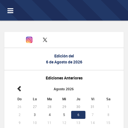
Toggle
navigation
Edición del
6 de Agosto de 2026
Ediciones Anteriores
Agosto 2026
Do
Lu
Ma
Mi
Ju
Vi
Sa
26
27
28
29
30
31
1
2
3
4
5
6
7
8
9
10
11
12
13
14
15