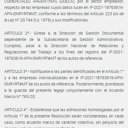
COMERCIALES ARGENTINAS (UDECA), por el sector empleador,
respecto de las empresas cuyos datos lucen en IF-2021-18763616-
APN-DNRYRT#MT, conforme a los términos del Artículo 223 bis de
la Ley N° 20.744 (t.o. 1976) y sus modificatorias.
ARTÍCULO 2º.- Gírese a la Dirección de Gestión Documental
dependiente de la Subsecretaría de Gestión Administrativa.
Cumplido, pase a la Dirección Nacional de Relaciones y
Regulaciones del Trabajo a los fines del registro del IF-2021-
18763616-APN-DNRYRT#MT de los autos de referencia.
ARTÍCULO 3º.- Notifíquese a las partes identificadas en el Artículo 1°
y a las empresas individualizadas en el IF-2021-18763616-APN-
DNRYRT#MT de los autos de referencia. Posteriormente, procédase
a la guarda del presente legajo conjuntamente con el Acuerdo
Marco N° 765/20.
ARTICULO 4°.- Establécese que las adhesiones homologadas por el
Artículo 1° de la presente Resolución serán consideradas, en cada
caso, como acuerdo marco de carácter colectivo, sin perjuicio del