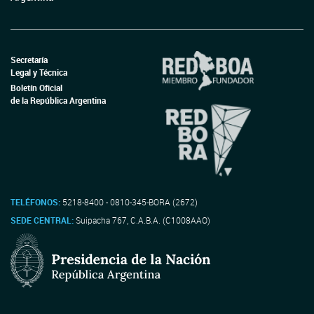
Secretaría
Legal y Técnica
Boletín Oficial
de la República Argentina
TELÉFONOS:
5218-8400 - 0810-345-BORA (2672)
SEDE CENTRAL:
Suipacha 767, C.A.B.A. (C1008AAO)