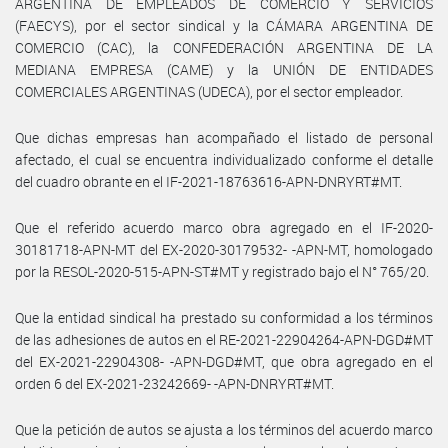
ARGENTINA DE EMPLEADOS DE COMERCIO Y SERVICIOS
(FAECYS), por el sector sindical y la CÁMARA ARGENTINA DE
COMERCIO (CAC), la CONFEDERACIÓN ARGENTINA DE LA
MEDIANA EMPRESA (CAME) y la UNIÓN DE ENTIDADES
COMERCIALES ARGENTINAS (UDECA), por el sector empleador.
Que dichas empresas han acompañado el listado de personal
afectado, el cual se encuentra individualizado conforme el detalle
del cuadro obrante en el IF-2021-18763616-APN-DNRYRT#MT.
Que el referido acuerdo marco obra agregado en el IF-2020-
30181718-APN-MT del EX-2020-30179532- -APN-MT, homologado
por la RESOL-2020-515-APN-ST#MT y registrado bajo el N° 765/20.
Que la entidad sindical ha prestado su conformidad a los términos
de las adhesiones de autos en el RE-2021-22904264-APN-DGD#MT
del EX-2021-22904308- -APN-DGD#MT, que obra agregado en el
orden 6 del EX-2021-23242669- -APN-DNRYRT#MT.
Que la petición de autos se ajusta a los términos del acuerdo marco