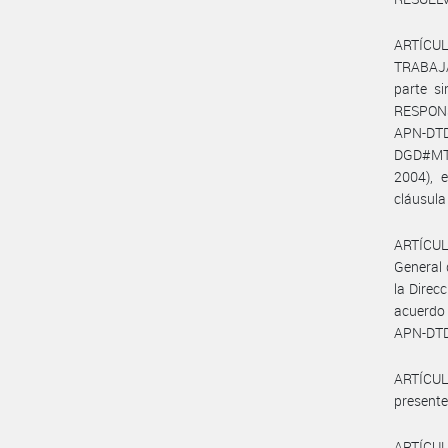
ARTÍCUL
TRABAJA
parte s
RESPONS
APN-DTD
DGD#MT,
2004), 
cláusula
ARTÍCULO
General 
la Direc
acuerdo
APN-DTD
ARTÍCULO
presente
ARTÍCUL