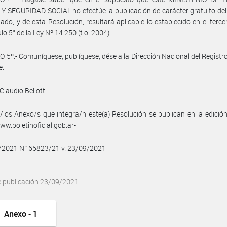
 SEGURIDAD SOCIAL no efectúe la publicación de carácter gratuito de
do, y de esta Resolución, resultará aplicable lo establecido en el terce
ulo 5° de la Ley Nº 14.250 (t.o. 2004).
 5º.- Comuníquese, publíquese, dése a la Dirección Nacional del Registro 
e.
Claudio Bellotti
/los Anexo/s que integra/n este(a) Resolución se publican en la edició
w.boletinoficial.gob.ar-
9/2021 N° 65823/21 v. 23/09/2021
e publicación 23/09/2021
Anexo - 1