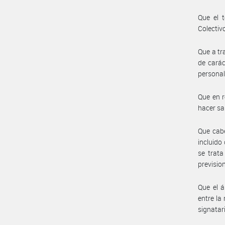
Que el 
Colectiv
Que a tr
de carác
personal
Que en r
hacer sab
Que cabe
incluido
se trata
previsio
Que el á
entre la
signatar