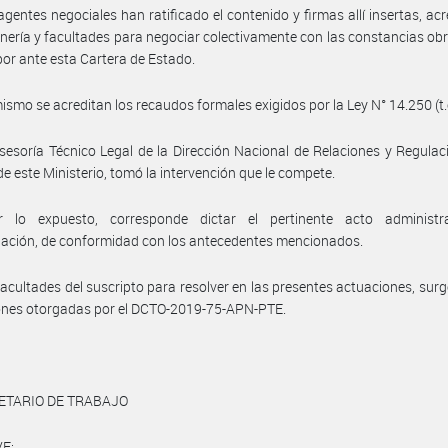
agentes negociales han ratificado el contenido y firmas allí insertas, ac
nería y facultades para negociar colectivamente con las constancias ob
por ante esta Cartera de Estado.
ismo se acreditan los recaudos formales exigidos por la Ley N° 14.250 (t.
sesoría Técnico Legal de la Dirección Nacional de Relaciones y Regulac
de este Ministerio, tomó la intervención que le compete.
 lo expuesto, corresponde dictar el pertinente acto administr
ación, de conformidad con los antecedentes mencionados.
facultades del suscripto para resolver en las presentes actuaciones, surg
ones otorgadas por el DCTO-2019-75-APN-PTE.
ETARIO DE TRABAJO
E: