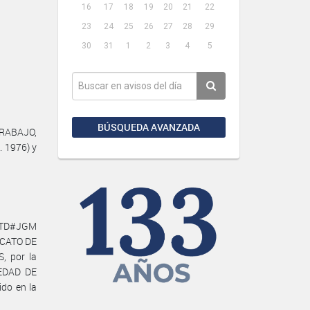
16
17
18
19
20
21
22
23
24
25
26
27
28
29
30
31
1
2
3
4
5
BÚSQUEDA AVANZADA
TRABAJO,
. 1976) y
-DTD#JGM
ICATO DE
, por la
IEDAD DE
do en la