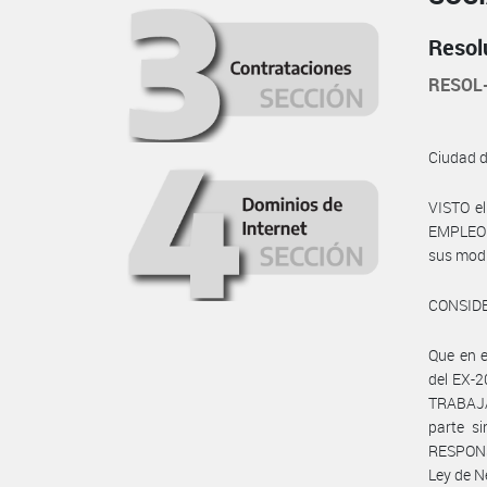
Resol
RESOL
Ciudad 
VISTO e
EMPLEO Y
sus modif
CONSID
Que en 
del EX-
TRABAJA
parte s
RESPONS
Ley de N