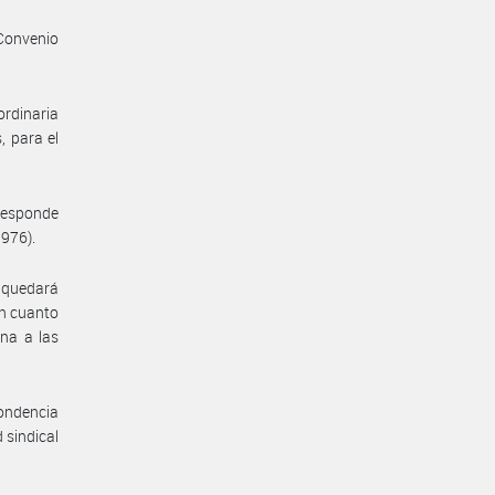
Convenio
ordinaria
, para el
rresponde
1976).
o quedará
en cuanto
ena a las
pondencia
 sindical