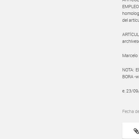
EMPLEO Y
homologa
del artíc
ARTÍCULO
archíves
Marcelo 
NOTA: El
BORA -ww
e. 23/0
Fecha d