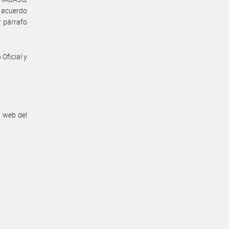
l acuerdo
r párrafo
Oficial y
n web del