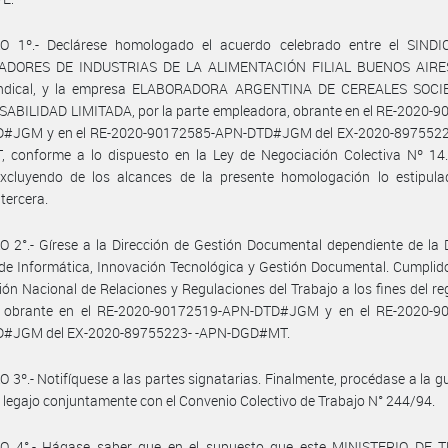
O 1º.- Declárese homologado el acuerdo celebrado entre el SIND
DORES DE INDUSTRIAS DE LA ALIMENTACIÓN FILIAL BUENOS AIRES
indical, y la empresa ELABORADORA ARGENTINA DE CEREALES SOC
ABILIDAD LIMITADA, por la parte empleadora, obrante en el RE-2020-9
#JGM y en el RE-2020-90172585-APN-DTD#JGM del EX-2020-8975522
 conforme a lo dispuesto en la Ley de Negociación Colectiva Nº 14.2
excluyendo de los alcances de la presente homologación lo estipula
 tercera.
 2°.- Gírese a la Dirección de Gestión Documental dependiente de la 
de Informática, Innovación Tecnológica y Gestión Documental. Cumplid
ción Nacional de Relaciones y Regulaciones del Trabajo a los fines del reg
 obrante en el RE-2020-90172519-APN-DTD#JGM y en el RE-2020-9
#JGM del EX-2020-89755223- -APN-DGD#MT.
 3º.- Notifíquese a las partes signatarias. Finalmente, procédase a la g
 legajo conjuntamente con el Convenio Colectivo de Trabajo N° 244/94.
O 4°.- Hágase saber que en el supuesto que este MINISTERIO DE 