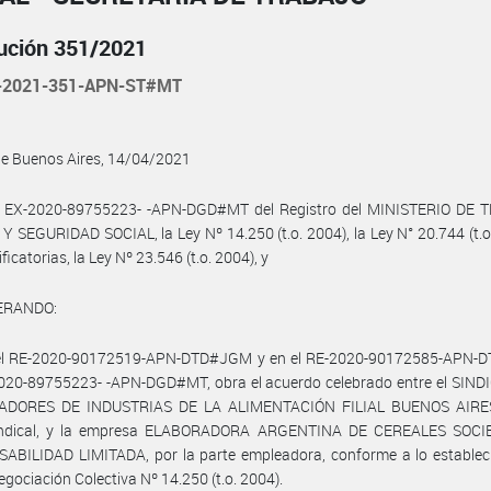
ución 351/2021
-2021-351-APN-ST#MT
de Buenos Aires, 14/04/2021
l EX-2020-89755223- -APN-DGD#MT del Registro del MINISTERIO DE 
 SEGURIDAD SOCIAL, la Ley Nº 14.250 (t.o. 2004), la Ley N° 20.744 (t.o
icatorias, la Ley Nº 23.546 (t.o. 2004), y
ERANDO:
el RE-2020-90172519-APN-DTD#JGM y en el RE-2020-90172585-APN
2020-89755223- -APN-DGD#MT, obra el acuerdo celebrado entre el SIND
DORES DE INDUSTRIAS DE LA ALIMENTACIÓN FILIAL BUENOS AIRES
indical, y la empresa ELABORADORA ARGENTINA DE CEREALES SOC
ABILIDAD LIMITADA, por la parte empleadora, conforme a lo estableci
egociación Colectiva Nº 14.250 (t.o. 2004).