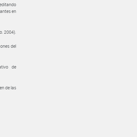
reditando
rantes en
o. 2004).
iones del
ativo de
en de las