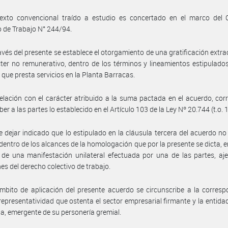
texto convencional traído a estudio es concertado en el marco del 
o de Trabajo N° 244/94.
avés del presente se establece el otorgamiento de una gratificación extra
ter no remunerativo, dentro de los términos y lineamientos estipulados
 que presta servicios en la Planta Barracas.
elación con el carácter atribuido a la suma pactada en el acuerdo, co
er a las partes lo establecido en el Artículo 103 de la Ley Nº 20.744 (t.o. 
 dejar indicado que lo estipulado en la cláusula tercera del acuerdo n
 dentro de los alcances de la homologación que por la presente se dicta, 
 de una manifestación unilateral efectuada por una de las partes, aj
nes del derecho colectivo de trabajo.
mbito de aplicación del presente acuerdo se circunscribe a la corres
 representatividad que ostenta el sector empresarial firmante y la entidad
ia, emergente de su personería gremial.