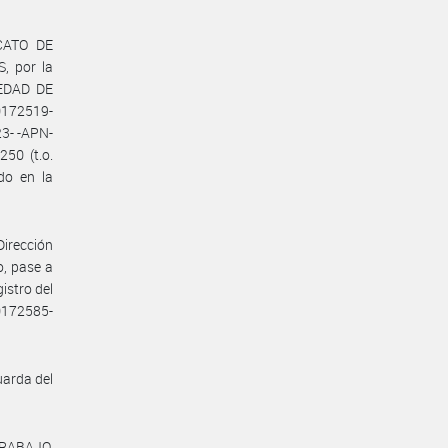
ICATO DE
, por la
IEDAD DE
0172519-
3- -APN-
50 (t.o.
do en la
Dirección
o, pase a
istro del
0172585-
uarda del
TRABAJO,