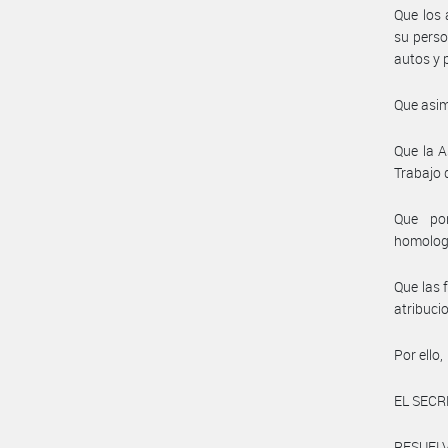
Que los 
su perso
autos y 
Que asim
Que la A
Trabajo 
Que por
homolog
Que las 
atribuci
Por ello,
EL SECR
RESUELV