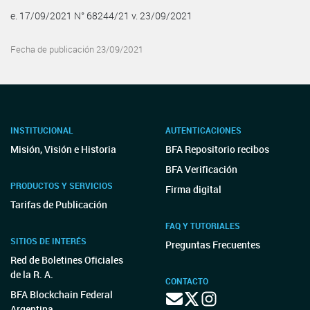
e. 17/09/2021 N° 68244/21 v. 23/09/2021
Fecha de publicación 23/09/2021
INSTITUCIONAL
AUTENTICACIONES
Misión, Visión e Historia
BFA Repositorio recibos
BFA Verificación
PRODUCTOS Y SERVICIOS
Firma digital
Tarifas de Publicación
FAQ Y TUTORIALES
SITIOS DE INTERÉS
Preguntas Frecuentes
Red de Boletines Oficiales
de la R. A.
CONTACTO
BFA Blockchain Federal
Argentina