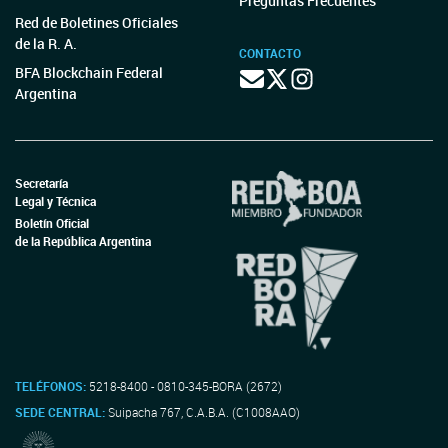
Preguntas Frecuentes
Red de Boletines Oficiales
de la R. A.
CONTACTO
BFA Blockchain Federal
Argentina
Secretaría
Legal y Técnica
Boletín Oficial
de la República Argentina
TELÉFONOS:
5218-8400 - 0810-345-BORA (2672)
SEDE CENTRAL:
Suipacha 767, C.A.B.A. (C1008AAO)