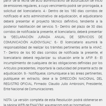
partir de la fecha del acto administrativo de autorización de inicio
de emisiones regulares, a cuyo vencimiento podrá ser prorrogada, a
solicitud del licenciatario. 4.- Dentro de los 180 días corridos de
notificado el acto administrativo de adjudicación, el adjudicatario
deberá presentar el proyecto técnico definitivo, tendiente a la
posterior habilitación del servicio. 5.- Dentro del plazo de 30 días
corridos de notificada la presente, el licenciatario, deberá presentar
la “DECLARACIÓN JURADA ANUAL DE SERVICIOS DE
COMUNICACIÓN AUDIOVISUAL”. 6.- El licenciatario asumirá la
responsabilidad de realizar los trámites pertinentes ante la ANAC.
7.- Dentro de los 90 días corridos de notificada la presente, el
licenciatario deberá regularizar su situación ante la AFIP. 8.- El
incumplimiento de cualquiera de las obligaciones definidas por los
Artículos precedentes, importará la caducidad del presente acto de
adjudicación. 9.- Notifíquese, comuníquese a las áreas pertinentes,
publíquese en extracto, dese a la DIRECCIÓN NACIONAL DEL
REGISTRO OFICIAL. Firmado: Claudio Julio Ambrosini, Presidente,
Ente Nacional de Comunicaciones.
NOTA: La versión completa de esta Resolución podrá obtenerse en
la página WEB de ENACOM: ww.enacom.gob.ar/normativas