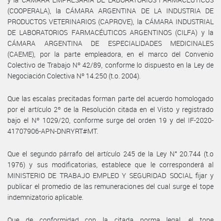
(COOPERALA), la CÁMARA ARGENTINA DE LA INDUSTRIA DE
PRODUCTOS VETERINARIOS (CAPROVE), la CÁMARA INDUSTRIAL
DE LABORATORIOS FARMACÉUTICOS ARGENTINOS (CILFA) y la
CÁMARA ARGENTINA DE ESPECIALIDADES MEDICINALES
(CAEME), por la parte empleadora, en el marco del Convenio
Colectivo de Trabajo Nº 42/89, conforme lo dispuesto en la Ley de
Negociación Colectiva Nº 14.250 (t.o. 2004).
Que las escalas precitadas forman parte del acuerdo homologado
por el artículo 2º de la Resolución citada en el Visto y registrado
bajo el Nº 1029/20, conforme surge del orden 19 y del IF-2020-
41707906-APN-DNRYRT#MT.
Que el segundo párrafo del artículo 245 de la Ley N° 20.744 (t.o
1976) y sus modificatorias, establece que le corresponderá al
MINISTERIO DE TRABAJO EMPLEO Y SEGURIDAD SOCIAL fijar y
publicar el promedio de las remuneraciones del cual surge el tope
indemnizatorio aplicable.
Que de conformidad con la citada norma legal, el tope