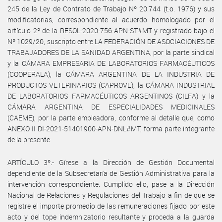
245 de la Ley de Contrato de Trabajo Nº 20.744 (t.o. 1976) y sus
modificatorias, correspondiente al acuerdo homologado por el
artículo 2º de la RESOL-2020-756-APN-ST#MT y registrado bajo el
Nº 1029/20, suscripto entre LA FEDERACIÓN DE ASOCIACIONES DE
TRABAJADORES DE LA SANIDAD ARGENTINA, por la parte sindical
y la CÁMARA EMPRESARIA DE LABORATORIOS FARMACÉUTICOS
(COOPERALA), la CÁMARA ARGENTINA DE LA INDUSTRIA DE
PRODUCTOS VETERINARIOS (CAPROVE), la CÁMARA INDUSTRIAL
DE LABORATORIOS FARMACÉUTICOS ARGENTINOS (CILFA) y la
CÁMARA ARGENTINA DE ESPECIALIDADES MEDICINALES
(CAEME), por la parte empleadora, conforme al detalle que, como
ANEXO II DI-2021-51401900-APN-DNL#MT, forma parte integrante
de la presente.
ARTÍCULO 3º.- Gírese a la Dirección de Gestión Documental
dependiente de la Subsecretaría de Gestión Administrativa para la
intervención correspondiente. Cumplido ello, pase a la Dirección
Nacional de Relaciones y Regulaciones del Trabajo a fin de que se
registre el importe promedio de las remuneraciones fijado por este
acto y del tope indemnizatorio resultante y proceda a la guarda