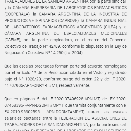
TRABAJADORES DE LA SANIDAD ARGENTINA por la parte sindical,
y la CÁMARA EMPRESARIA DE LABORATORIOS FARMACÉUTICOS
(COOPERALA), la CÁMARA ARGENTINA DE LA INDUSTRIA DE
PRODUCTOS VETERINARIOS (CAPROVE), la CÁMARA INDUSTRIAL
DE LABORATORIOS FARMACÉUTICOS ARGENTINOS (CILFA) y la
CÁMARA ARGENTINA DE ESPECIALIDADES MEDICINALES
(CAEME), por la parte empleadora, en el marco del Convenio
Colectivo de Trabajo Nº 42/89, conforme lo dispuesto en la Ley de
Negociación Colectiva Nº 14.250 (t.o. 2004).
Que las escalas precitadas forman parte del acuerdo homologado
por el artículo 1º de la Resolución citada en el Visto y registrado
bajo el Nº 1028/20, conforme surge del orden 22 y del IF-2020-
41707906-APN-DNRYRT#MT, respectivamente.
Que en páginas 5 del IF-2020-07496928-APN-MT, del EX-2020-
07468396- -APN-DGDMT#MPYT, que tramita conjuntamente con el
EX-2019-96302595- -APN-DGDMT#MPYT, obran las escalas
salariales pactadas entre la FEDERACIÓN DE ASOCIACIONES DE
TRABAJADORES DE LA SANIDAD ARGENTINA, por la parte sindical,
y la CÁMARA EMPRESARIA DE LABORATORIOS FARMACÉUTICOS