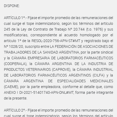
DISPONE:
ARTÍCULO 1º.- Fíjase el importe promedio de las remuneraciones del
cual surge el tope indemnizatorio, según los términos del artículo
245 de la Ley de Contrato de Trabajo Nº 20.744 (t.o. 1976) y sus
modificatorias, correspondiente al acuerdo homologado por el
artículo 1º de la RESOL-2020-756-APN-ST#MT y registrado bajo el
Nº 1028/20, suscripto entre LA FEDERACIÓN DE ASOCIACIONES DE
TRABAJADORES DE LA SANIDAD ARGENTINA, por la parte sindical
y la CÁMARA EMPRESARIA DE LABORATORIOS FARMACÉUTICOS
(COOPERALA), la CÁMARA ARGENTINA DE LA INDUSTRIA DE
PRODUCTOS VETERINARIOS (CAPROVE), la CÁMARA INDUSTRIAL
DE LABORATORIOS FARMACÉUTICOS ARGENTINOS (CILFA) y la
CÁMARA ARGENTINA DE ESPECIALIDADES MEDICINALES
(CAEME), por la parte empleadora, conforme al detalle que, como
ANEXO I DI-2021-51401740-APN-DNL#MT, forma parte integrante
de la presente.
ARTÍCULO 2º.- Fíjase el importe promedio de las remuneraciones del
cual surge el tope indemnizatorio, según los términos del artículo