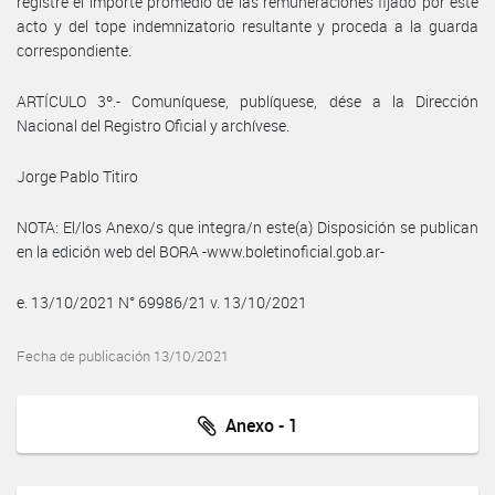
registre el importe promedio de las remuneraciones fijado por este
acto y del tope indemnizatorio resultante y proceda a la guarda
correspondiente.
ARTÍCULO 3º.- Comuníquese, publíquese, dése a la Dirección
Nacional del Registro Oficial y archívese.
Jorge Pablo Titiro
NOTA: El/los Anexo/s que integra/n este(a) Disposición se publican
en la edición web del BORA -www.boletinoficial.gob.ar-
e. 13/10/2021 N° 69986/21 v. 13/10/2021
Fecha de publicación 13/10/2021
Anexo - 1