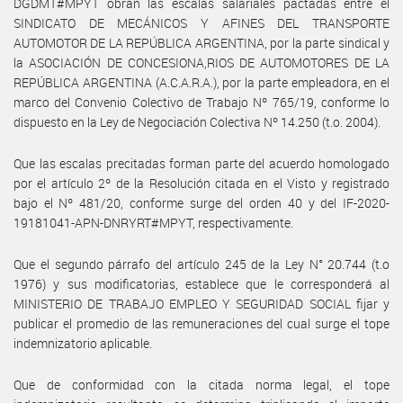
DGDMT#MPYT obran las escalas salariales pactadas entre el
SINDICATO DE MECÁNICOS Y AFINES DEL TRANSPORTE
AUTOMOTOR DE LA REPÚBLICA ARGENTINA, por la parte sindical y
la ASOCIACIÓN DE CONCESIONA,RIOS DE AUTOMOTORES DE LA
REPÚBLICA ARGENTINA (A.C.A.R.A.), por la parte empleadora, en el
marco del Convenio Colectivo de Trabajo Nº 765/19, conforme lo
dispuesto en la Ley de Negociación Colectiva Nº 14.250 (t.o. 2004).
Que las escalas precitadas forman parte del acuerdo homologado
por el artículo 2º de la Resolución citada en el Visto y registrado
bajo el Nº 481/20, conforme surge del orden 40 y del IF-2020-
19181041-APN-DNRYRT#MPYT, respectivamente.
Que el segundo párrafo del artículo 245 de la Ley N° 20.744 (t.o
1976) y sus modificatorias, establece que le corresponderá al
MINISTERIO DE TRABAJO EMPLEO Y SEGURIDAD SOCIAL fijar y
publicar el promedio de las remuneraciones del cual surge el tope
indemnizatorio aplicable.
Que de conformidad con la citada norma legal, el tope