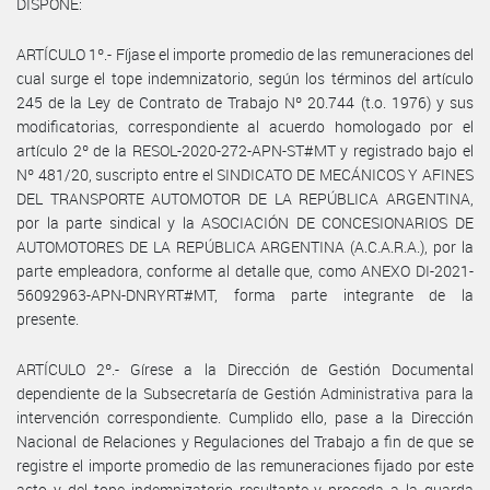
DISPONE:
ARTÍCULO 1º.- Fíjase el importe promedio de las remuneraciones del
cual surge el tope indemnizatorio, según los términos del artículo
245 de la Ley de Contrato de Trabajo Nº 20.744 (t.o. 1976) y sus
modificatorias, correspondiente al acuerdo homologado por el
artículo 2º de la RESOL-2020-272-APN-ST#MT y registrado bajo el
Nº 481/20, suscripto entre el SINDICATO DE MECÁNICOS Y AFINES
DEL TRANSPORTE AUTOMOTOR DE LA REPÚBLICA ARGENTINA,
por la parte sindical y la ASOCIACIÓN DE CONCESIONARIOS DE
AUTOMOTORES DE LA REPÚBLICA ARGENTINA (A.C.A.R.A.), por la
parte empleadora, conforme al detalle que, como ANEXO DI-2021-
56092963-APN-DNRYRT#MT, forma parte integrante de la
presente.
ARTÍCULO 2º.- Gírese a la Dirección de Gestión Documental
dependiente de la Subsecretaría de Gestión Administrativa para la
intervención correspondiente. Cumplido ello, pase a la Dirección
Nacional de Relaciones y Regulaciones del Trabajo a fin de que se
registre el importe promedio de las remuneraciones fijado por este
acto y del tope indemnizatorio resultante y proceda a la guarda