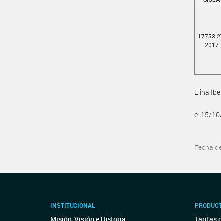
SIGEA
17753-2
2017
Elina Ib
e. 15/1
Fecha d
INSTITUCIONAL
PRODUCT
Misión, Visión e Historia
Tarifas 