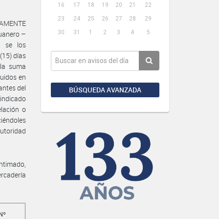
16
17
18
19
20
21
22
23
24
25
26
27
28
29
DAMENTE
30
31
1
2
3
4
5
duanero –
l se los
(15) días
 la suma
uidos en
antes del
BÚSQUEDA AVANZADA
indicado
lación o
ciéndoles
autoridad
ntimado,
ercadería
Nº