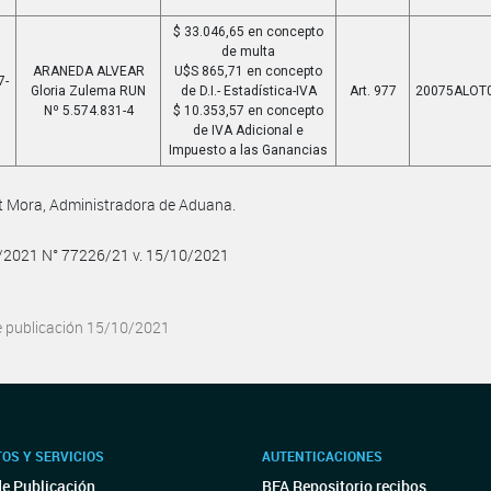
$ 33.046,65 en concepto
de multa
ARANEDA ALVEAR
U$S 865,71 en concepto
7-
Gloria Zulema RUN
de D.I.- Estadística-IVA
Art. 977
20075ALOT
Nº 5.574.831-4
$ 10.353,57 en concepto
de IVA Adicional e
Impuesto a las Ganancias
et Mora, Administradora de Aduana.
0/2021 N° 77226/21 v. 15/10/2021
e publicación 15/10/2021
OS Y SERVICIOS
AUTENTICACIONES
de Publicación
BFA Repositorio recibos