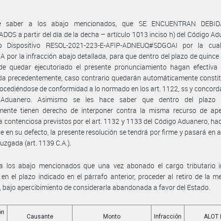
e saber a los abajo mencionados, que SE ENCUENTRAN DEBI
DOS a partir del día de la decha – artículo 1013 inciso h) del Código A
o Dispositivo RESOL-2021-223-E-AFIP-ADNEUQ#SDGOAI por la cua
por la infracción abajo detallada, para que dentro del plazo de quince 
 de quedar ejecutoriado el presente pronunciamiento hagan efectiva
da precedentemente, caso contrario quedarán automáticamente constit
ocediéndose de conformidad a lo normado en los art. 1122, ss y concord
Aduanero. Asimismo se les hace saber que dentro del plazo 
rmente tienen derecho de interponer contra la misma recurso de ape
contenciosa previstos por el art. 1132 y 1133 del Código Aduanero, ha
e en su defecto, la presente resolución se tendrá por firme y pasará en 
juzgada (art. 1139 C.A.).
 a los abajo mencionados que una vez abonado el cargo tributario i
en el plazo indicado en el párrafo anterior, proceder al retiro de la m
, bajo apercibimiento de considerarla abandonada a favor del Estado.
ón
Causante
Monto
Infracción
ALOT 