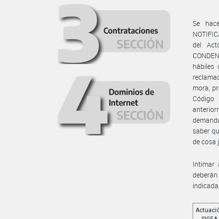
Se hac
NOTIFICA
del Act
CONDENA 
hábiles
reclama
mora, pr
Código 
anterio
demanda 
saber qu
de cosa 
Intimar
deberán 
indicada
Actuaci