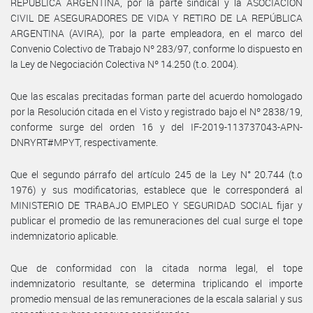
REPÚBLICA ARGENTINA, por la parte sindical y la ASOCIACIÓN
CIVIL DE ASEGURADORES DE VIDA Y RETIRO DE LA REPÚBLICA
ARGENTINA (AVIRA), por la parte empleadora, en el marco del
Convenio Colectivo de Trabajo Nº 283/97, conforme lo dispuesto en
la Ley de Negociación Colectiva Nº 14.250 (t.o. 2004).
Que las escalas precitadas forman parte del acuerdo homologado
por la Resolución citada en el Visto y registrado bajo el Nº 2838/19,
conforme surge del orden 16 y del IF-2019-113737043-APN-
DNRYRT#MPYT, respectivamente.
Que el segundo párrafo del artículo 245 de la Ley N° 20.744 (t.o
1976) y sus modificatorias, establece que le corresponderá al
MINISTERIO DE TRABAJO EMPLEO Y SEGURIDAD SOCIAL fijar y
publicar el promedio de las remuneraciones del cual surge el tope
indemnizatorio aplicable.
Que de conformidad con la citada norma legal, el tope
indemnizatorio resultante, se determina triplicando el importe
promedio mensual de las remuneraciones de la escala salarial y sus