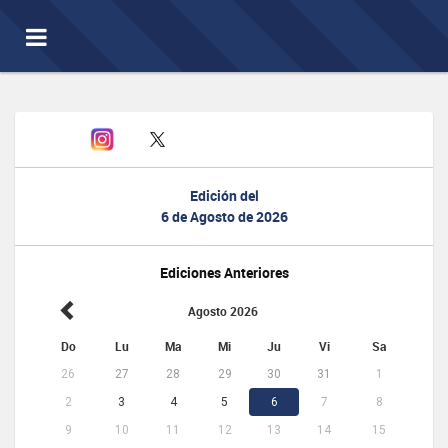
Toggle
navigation
Edición del
6 de Agosto de 2026
Ediciones Anteriores
Agosto 2026
Do
Lu
Ma
Mi
Ju
Vi
Sa
26
27
28
29
30
31
1
2
3
4
5
6
7
8
9
10
11
12
13
14
15