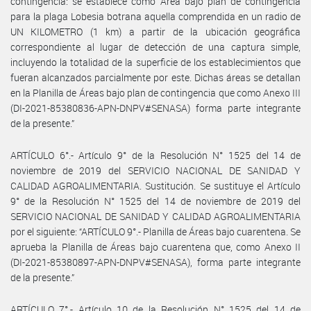
contingencia: se establece como Área bajo plan de contingencia
para la plaga Lobesia botrana aquella comprendida en un radio de
UN KILOMETRO (1 km) a partir de la ubicación geográfica
correspondiente al lugar de detección de una captura simple,
incluyendo la totalidad de la superficie de los establecimientos que
fueran alcanzados parcialmente por este. Dichas áreas se detallan
en la Planilla de Áreas bajo plan de contingencia que como Anexo III
(DI-2021-85380836-APN-DNPV#SENASA) forma parte integrante
de la presente.”
ARTÍCULO 6°.- Artículo 9° de la Resolución N° 1525 del 14 de
noviembre de 2019 del SERVICIO NACIONAL DE SANIDAD Y
CALIDAD AGROALIMENTARIA. Sustitución. Se sustituye el Artículo
9° de la Resolución N° 1525 del 14 de noviembre de 2019 del
SERVICIO NACIONAL DE SANIDAD Y CALIDAD AGROALIMENTARIA
por el siguiente: “ARTÍCULO 9°.- Planilla de Áreas bajo cuarentena. Se
aprueba la Planilla de Áreas bajo cuarentena que, como Anexo II
(DI-2021-85380897-APN-DNPV#SENASA), forma parte integrante
de la presente.”
ARTÍCULO 7°.- Artículo 10 de la Resolución N° 1525 del 14 de