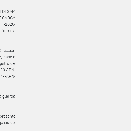
 LEDESMA
E CARGA
IF-2020-
nforme a
Dirección
o, pase a
istro del
420-APN-
4- -APN-
la guarda
 presente
uicio del