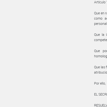
Artículo
Que en r
como ac
personal
Que la 
compete
Que por
homolog
Que las 
atribuci
Por ello,
EL SECR
RESUELV