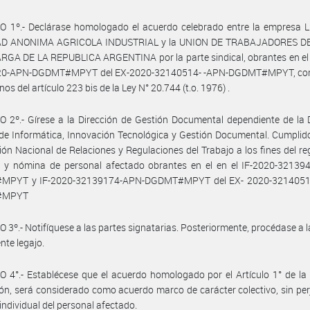
O 1º.- Declárase homologado el acuerdo celebrado entre la empresa
AD ANONIMA AGRICOLA INDUSTRIAL y la UNION DE TRABAJADORES D
GA DE LA REPUBLICA ARGENTINA por la parte sindical, obrantes en el 
0-APN-DGDMT#MPYT del EX-2020-32140514- -APN-DGDMT#MPYT, co
nos del artículo 223 bis de la Ley N° 20.744 (t.o. 1976) .
 2º.- Gírese a la Dirección de Gestión Documental dependiente de la 
de Informática, Innovación Tecnológica y Gestión Documental. Cumplid
ción Nacional de Relaciones y Regulaciones del Trabajo a los fines del reg
, y nómina de personal afectado obrantes en el en el IF-2020-32139
PYT y IF-2020-32139174-APN-DGDMT#MPYT del EX- 2020-3214051
#MPYT
 3º.- Notifíquese a las partes signatarias. Posteriormente, procédase a 
nte legajo.
 4°.- Establécese que el acuerdo homologado por el Artículo 1° de la
ón, será considerado como acuerdo marco de carácter colectivo, sin perj
individual del personal afectado.