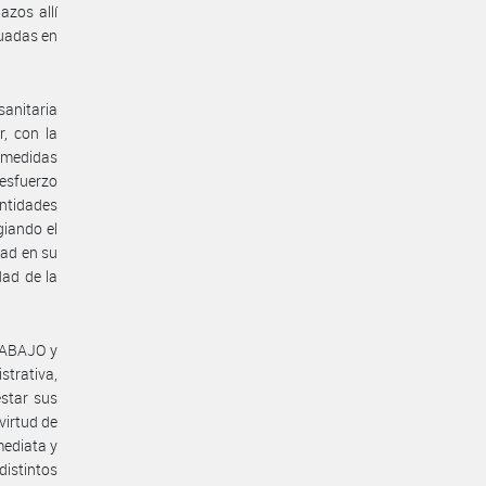
azos allí
tuadas en
anitaria
, con la
s medidas
 esfuerzo
ntidades
giando el
dad en su
dad de la
RABAJO y
trativa,
star sus
virtud de
mediata y
distintos