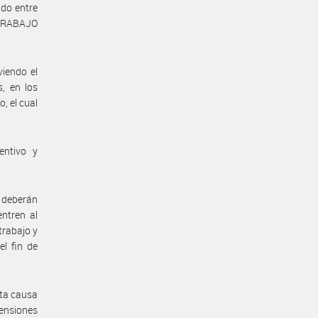
do entre
TRABAJO
viendo el
, en los
, el cual
entivo y
 deberán
ntren al
trabajo y
el fin de
ta causa
pensiones