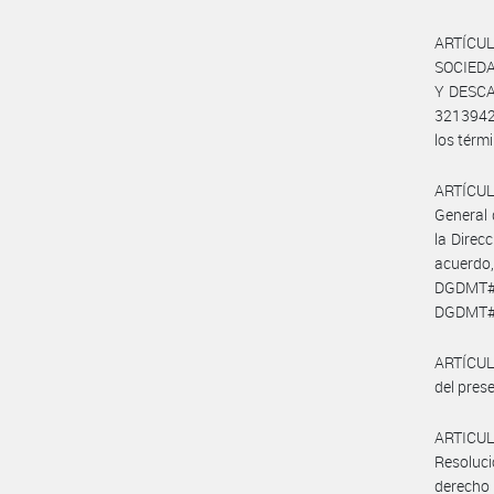
ARTÍCUL
SOCIED
Y DESCAR
3213942
los térmi
ARTÍCULO
General 
la Direc
acuerdo
DGDMT#M
DGDMT
ARTÍCULO
del prese
ARTICULO
Resoluci
derecho 