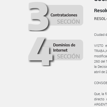
Resol
RESOL
Ciudad 
VISTO e
TRABAJO
modifica
260 del 
la Decis
abril d
CONSID
Que, la
direct
ARGENT