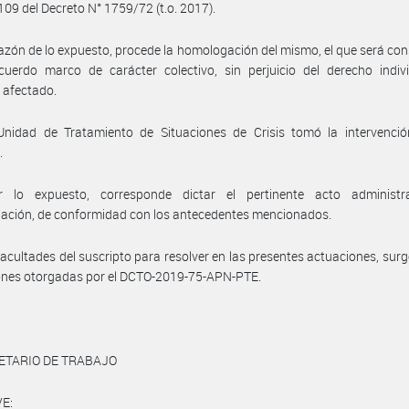
 109 del Decreto N° 1759/72 (t.o. 2017).
azón de lo expuesto, procede la homologación del mismo, el que será co
uerdo marco de carácter colectivo, sin perjuicio del derecho indivi
 afectado.
Unidad de Tratamiento de Situaciones de Crisis tomó la intervenció
.
 lo expuesto, corresponde dictar el pertinente acto administr
ación, de conformidad con los antecedentes mencionados.
facultades del suscripto para resolver en las presentes actuaciones, surg
ones otorgadas por el DCTO-2019-75-APN-PTE.
ETARIO DE TRABAJO
E: