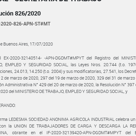
ución 826/2020
-2020-826-APN-ST#MT
de Buenos Aires, 17/07/2020
l EX-2020-32140514- -APN-DGDMT#MPYT del Registro del MINIS
, EMPLEO Y SEGURIDAD SOCIAL, las Leyes Nros. 20.744 (t.o. 197
ciones, 24.013, 14.250 (t.o. 2004) y sus modificatorias, 27.541, los Decre
12 de marzo de 2020, 297 del 19 de marzo de 2020, 329 del 31 de marzo
ión Administrativa N° 429 del 20 de marzo de 2020, la Resolución N° 397 
e 2020 del MINISTERIO DE TRABAJO, EMPLEO Y SEGURIDAD SOCIAL, y
ERANDO:
 firma LEDESMA SOCIEDAD ANONIMA AGRICOLA INDUSTRIAL celebra un
o con la UNION DE TRABAJADORES DE CARGA Y DESCARGA LA RE
INA, obrante en el IF-2020-32139420-APN-DGDMT#MPYT del E