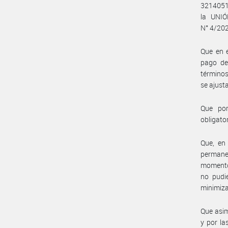
3214051
la UNI
N° 4/202
Que en e
pago de
términos
se ajust
Que por
obligato
Que, en
permanec
momento 
no pudie
minimiza
Que asim
y por la