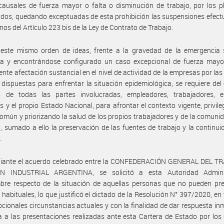
causales de fuerza mayor o falta o disminución de trabajo, por los pl
idos, quedando exceptuadas de esta prohibición las suspensiones efec
inos del Artículo 223 bis de la Ley de Contrato de Trabajo.
 este mismo orden de ideas, frente a la gravedad de la emergencia s
da y encontrándose configurado un caso excepcional de fuerza mayor
ente afectación sustancial en el nivel de actividad de la empresas por la
 dispuestas para enfrentar la situación epidemiológica, se requiere del
o de todas las partes involucradas, empleadores, trabajadores, e
es y el propio Estado Nacional, para afrontar el contexto vigente, privile
común y priorizando la salud de los propios trabajadores y de la comuni
, sumado a ello la preservación de las fuentes de trabajo y la continui
.
iante el acuerdo celebrado entre la CONFEDERACIÓN GENERAL DEL T
N INDUSTRIAL ARGENTINA, se solicitó a esta Autoridad Adminis
bre respecto de la situación de aquellas personas que no pueden pre
s habituales, lo que justificó el dictado de la Resolución N° 397/2020, en 
pcionales circunstancias actuales y con la finalidad de dar respuesta in
 a las presentaciones realizadas ante esta Cartera de Estado por los 