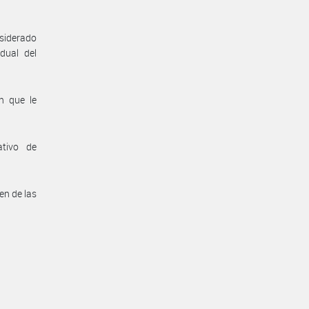
nsiderado
dual del
n que le
ativo de
en de las