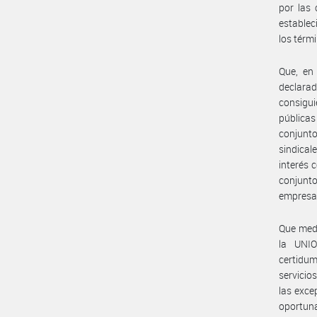
por las 
establec
los térm
Que, en
declara
consigui
públicas
conjunt
sindical
interés 
conjunto
empresa
Que med
la UNIO
certidum
servicio
las exce
oportuna