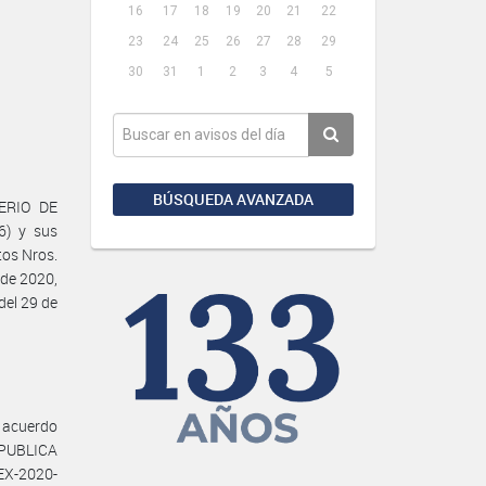
16
17
18
19
20
21
22
23
24
25
26
27
28
29
30
31
1
2
3
4
5
BÚSQUEDA AVANZADA
TERIO DE
6) y sus
tos Nros.
 de 2020,
del 29 de
 acuerdo
PUBLICA
X-2020-