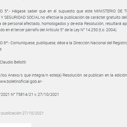
O 5°.- Hágase saber que en el supuesto que este MINISTERIO DE 
 SEGURIDAD SOCIAL no efectúe la publicación de carácter gratuito de
 de personal afectado, homologados y de esta Resolución, resultará apl
do en el tercer párrafo del Artículo 5° de la Ley N° 14.250 (t.o. 2004).
 6º.- Comuníquese, publíquese, dése a la Dirección Nacional del Registro 
e.
Claudio Bellotti
/los Anexo/s que integra/n este(a) Resolución se publican en la edició
w.boletinoficial.gob.ar-
0/2021 N° 75814/21 v. 27/10/2021
e publicación 27/10/2021