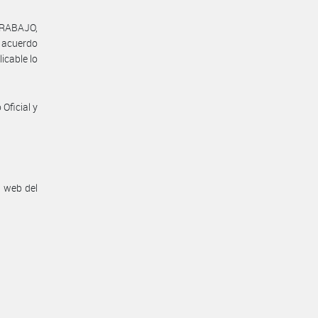
TRABAJO,
l acuerdo
icable lo
Oficial y
n web del