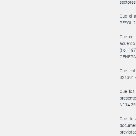
sectores
Que el a
RESOL-2
Que en p
acuerdo 
(t.o. 1
GENERAL
Que cab
3213917
Que los
presente
N° 14.250
Que los
documen
prevista