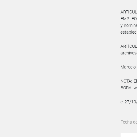
ARTÍCUL
EMPLEO Y
y nómina
estableci
ARTÍCULO
archíves
Marcelo 
NOTA: El
BORA -ww
e. 27/1
Fecha d