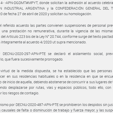
4- -APN-DGDMT#MPYT, donde solicitan la adhesión al acuerdo celebra
ÓN INDUSTRIAL ARGENTINA y la CONFEDERACIÓN GENERAL DEL 
0 de fecha 27 de abril de 2020 y solicitan su homologación.
l referido acuerdo las partes convienen suspensiones de personal pre
 una prestación no remunerativa, durante la vigencia de las mismas
 del Artículo 223 bis de la Ley N° 20.744, conforme surge del texto pactado
a íntegramente al acuerdo 4/2020 ut supra mencionado.
 DECNU-2020-297-APN-PTE se declaró el aislamiento social, prev
rio, que fuera sucesivamente prorrogado.
 virtud de la medida dispuesta, se ha establecido que las personas
er en sus residencias habituales o en la residencia en que se encue
de inicio de aquella, debiendo abstenerse de concurrir a sus lugares de 
ndo desplazarse por rutas, vías y espacios públicos, todo ello, con 
r los riesgos de contagio.
ismo por DECNU-2020-487-APN-PTE se prohibieron los despidos sin jus
s causales de falta o disminución de trabajo y fuerza mayor, y las sus