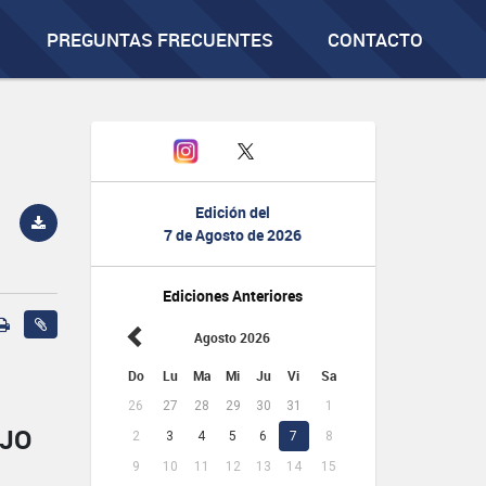
PREGUNTAS FRECUENTES
CONTACTO
Edición del
7 de Agosto de 2026
Ediciones Anteriores
Agosto 2026
Do
Lu
Ma
Mi
Ju
Vi
Sa
26
27
28
29
30
31
1
AJO
2
3
4
5
6
7
8
9
10
11
12
13
14
15