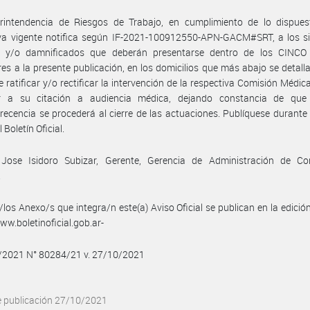
rintendencia de Riesgos de Trabajo, en cumplimiento de lo dispues
va vigente notifica según IF-2021-100912550-APN-GACM#SRT, a los si
os y/o damnificados que deberán presentarse dentro de los CINCO 
res a la presente publicación, en los domicilios que más abajo se detalla
e ratificar y/o rectificar la intervención de la respectiva Comisión Médica
r a su citación a audiencia médica, dejando constancia de que
ecencia se procederá al cierre de las actuaciones. Publíquese durante
l Boletín Oficial.
 Jose Isidoro Subizar, Gerente, Gerencia de Administración de Co
.
/los Anexo/s que integra/n este(a) Aviso Oficial se publican en la edició
w.boletinoficial.gob.ar-
0/2021 N° 80284/21 v. 27/10/2021
e publicación 27/10/2021