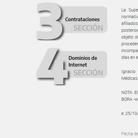
La Supe
normati
afiliad
posterio
objeto d
procede
incompar
días en e
Ignacio
Médicas
NOTA: El
BORA -ww
e. 25/1
Fecha d