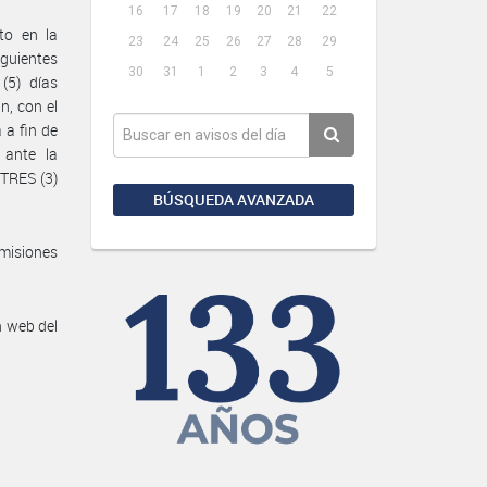
16
17
18
19
20
21
22
to en la
23
24
25
26
27
28
29
guientes
30
31
1
2
3
4
5
(5) días
n, con el
 a fin de
 ante la
 TRES (3)
BÚSQUEDA AVANZADA
misiones
n web del