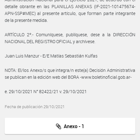
detalle obrante en las PLANILLAS ANEXAS (IF-2021-101475674-
APN-SSP#MEC) al presente artículo, que forman parte integrante
de la presente medida.
ARTÍCULO 2º.- Comuníquese, publíquese, dese a la DIRECCIÓN
NACIONAL DEL REGISTRO OFICIAL y archívese.
Juan Luis Manzur - E/E Matías Sebastián Kulfas
NOTA: El/los Anexo/s que integra/n este(a) Decisión Administrativa
se publican en la edición web del BORA -www.boletinoficial.gob.ar-
e. 29/10/2021 N° 82422/21 v. 29/10/2021
Fecha de publicación 29/10/2021
Anexo - 1