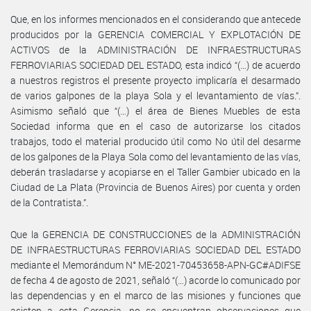
Que, en los informes mencionados en el considerando que antecede
producidos por la GERENCIA COMERCIAL Y EXPLOTACIÓN DE
ACTIVOS de la ADMINISTRACIÓN DE INFRAESTRUCTURAS
FERROVIARIAS SOCIEDAD DEL ESTADO, esta indicó “(…) de acuerdo
a nuestros registros el presente proyecto implicaría el desarmado
de varios galpones de la playa Sola y el levantamiento de vías.”.
Asimismo señaló que “(…) el área de Bienes Muebles de esta
Sociedad informa que en el caso de autorizarse los citados
trabajos, todo el material producido útil como No útil del desarme
de los galpones de la Playa Sola como del levantamiento de las vías,
deberán trasladarse y acopiarse en el Taller Gambier ubicado en la
Ciudad de La Plata (Provincia de Buenos Aires) por cuenta y orden
de la Contratista.”.
Que la GERENCIA DE CONSTRUCCIONES de la ADMINISTRACIÓN
DE INFRAESTRUCTURAS FERROVIARIAS SOCIEDAD DEL ESTADO
mediante el Memorándum N° ME-2021-70453658-APN-GC#ADIFSE
de fecha 4 de agosto de 2021, señaló “(…) acorde lo comunicado por
las dependencias y en el marco de las misiones y funciones que
asisten a esta Gerencia, no se encuentran observaciones que