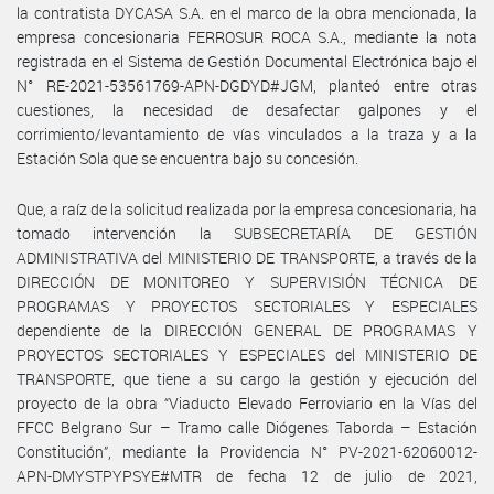
la contratista DYCASA S.A. en el marco de la obra mencionada, la
empresa concesionaria FERROSUR ROCA S.A., mediante la nota
registrada en el Sistema de Gestión Documental Electrónica bajo el
N° RE-2021-53561769-APN-DGDYD#JGM, planteó entre otras
cuestiones, la necesidad de desafectar galpones y el
corrimiento/levantamiento de vías vinculados a la traza y a la
Estación Sola que se encuentra bajo su concesión.
Que, a raíz de la solicitud realizada por la empresa concesionaria, ha
tomado intervención la SUBSECRETARÍA DE GESTIÓN
ADMINISTRATIVA del MINISTERIO DE TRANSPORTE, a través de la
DIRECCIÓN DE MONITOREO Y SUPERVISIÓN TÉCNICA DE
PROGRAMAS Y PROYECTOS SECTORIALES Y ESPECIALES
dependiente de la DIRECCIÓN GENERAL DE PROGRAMAS Y
PROYECTOS SECTORIALES Y ESPECIALES del MINISTERIO DE
TRANSPORTE, que tiene a su cargo la gestión y ejecución del
proyecto de la obra “Viaducto Elevado Ferroviario en la Vías del
FFCC Belgrano Sur – Tramo calle Diógenes Taborda – Estación
Constitución”, mediante la Providencia N° PV-2021-62060012-
APN-DMYSTPYPSYE#MTR de fecha 12 de julio de 2021,