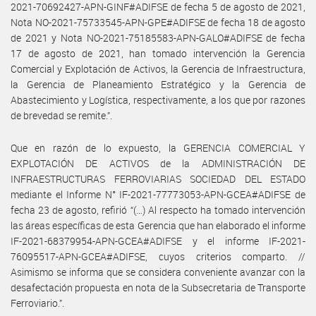
2021-70692427-APN-GINF#ADIFSE de fecha 5 de agosto de 2021,
Nota NO-2021-75733545-APN-GPE#ADIFSE de fecha 18 de agosto
de 2021 y Nota NO-2021-75185583-APN-GALO#ADIFSE de fecha
17 de agosto de 2021, han tomado intervención la Gerencia
Comercial y Explotación de Activos, la Gerencia de Infraestructura,
la Gerencia de Planeamiento Estratégico y la Gerencia de
Abastecimiento y Logística, respectivamente, a los que por razones
de brevedad se remite.”.
Que en razón de lo expuesto, la GERENCIA COMERCIAL Y
EXPLOTACIÓN DE ACTIVOS de la ADMINISTRACIÓN DE
INFRAESTRUCTURAS FERROVIARIAS SOCIEDAD DEL ESTADO
mediante el Informe N° IF-2021-77773053-APN-GCEA#ADIFSE de
fecha 23 de agosto, refirió “(…) Al respecto ha tomado intervención
las áreas específicas de esta Gerencia que han elaborado el informe
IF-2021-68379954-APN-GCEA#ADIFSE y el informe IF-2021-
76095517-APN-GCEA#ADIFSE, cuyos criterios comparto. //
Asimismo se informa que se considera conveniente avanzar con la
desafectación propuesta en nota de la Subsecretaria de Transporte
Ferroviario.”.