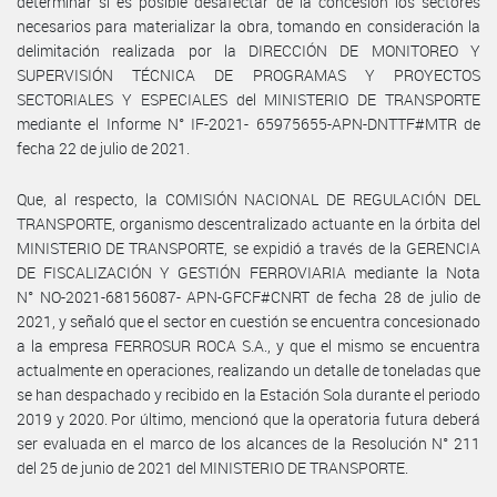
determinar si es posible desafectar de la concesión los sectores
necesarios para materializar la obra, tomando en consideración la
delimitación realizada por la DIRECCIÓN DE MONITOREO Y
SUPERVISIÓN TÉCNICA DE PROGRAMAS Y PROYECTOS
SECTORIALES Y ESPECIALES del MINISTERIO DE TRANSPORTE
mediante el Informe N° IF-2021- 65975655-APN-DNTTF#MTR de
fecha 22 de julio de 2021.
Que, al respecto, la COMISIÓN NACIONAL DE REGULACIÓN DEL
TRANSPORTE, organismo descentralizado actuante en la órbita del
MINISTERIO DE TRANSPORTE, se expidió a través de la GERENCIA
DE FISCALIZACIÓN Y GESTIÓN FERROVIARIA mediante la Nota
N° NO-2021-68156087- APN-GFCF#CNRT de fecha 28 de julio de
2021, y señaló que el sector en cuestión se encuentra concesionado
a la empresa FERROSUR ROCA S.A., y que el mismo se encuentra
actualmente en operaciones, realizando un detalle de toneladas que
se han despachado y recibido en la Estación Sola durante el periodo
2019 y 2020. Por último, mencionó que la operatoria futura deberá
ser evaluada en el marco de los alcances de la Resolución N° 211
del 25 de junio de 2021 del MINISTERIO DE TRANSPORTE.