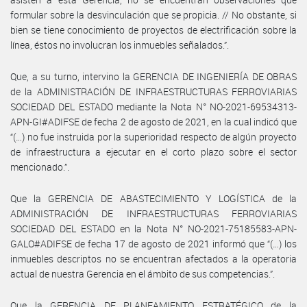
formular sobre la desvinculación que se propicia. // No obstante, si
bien se tiene conocimiento de proyectos de electrificación sobre la
línea, éstos no involucran los inmuebles señalados.”.
Que, a su turno, intervino la GERENCIA DE INGENIERÍA DE OBRAS
de la ADMINISTRACIÓN DE INFRAESTRUCTURAS FERROVIARIAS
SOCIEDAD DEL ESTADO mediante la Nota N° NO-2021-69534313-
APN-GI#ADIFSE de fecha 2 de agosto de 2021, en la cual indicó que
“(…) no fue instruida por la superioridad respecto de algún proyecto
de infraestructura a ejecutar en el corto plazo sobre el sector
mencionado.”.
Que la GERENCIA DE ABASTECIMIENTO Y LOGÍSTICA de la
ADMINISTRACIÓN DE INFRAESTRUCTURAS FERROVIARIAS
SOCIEDAD DEL ESTADO en la Nota N° NO-2021-75185583-APN-
GALO#ADIFSE de fecha 17 de agosto de 2021 informó que “(…) los
inmuebles descriptos no se encuentran afectados a la operatoria
actual de nuestra Gerencia en el ámbito de sus competencias.”.
Que la GERENCIA DE PLANEAMIENTO ESTRATÉGICO de la