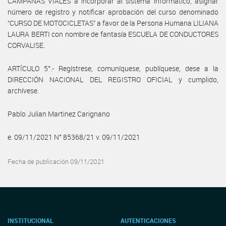
CAMPAÑAS VIALES a incorporar al sistema informático, asignar
número de registro y notificar aprobación del curso denominado
“CURSO DE MOTOCICLETAS” a favor de la Persona Humana LILIANA
LAURA BERTI con nombre de fantasía ESCUELA DE CONDUCTORES
CORVALISE.
ARTÍCULO 5°.- Regístrese, comuníquese, publíquese, dese a la
DIRECCIÓN NACIONAL DEL REGISTRO OFICIAL y cumplido,
archívese.
Pablo Julian Martinez Carignano
e. 09/11/2021 N° 85368/21 v. 09/11/2021
Fecha de publicación 09/11/2021
INSTITUCIONAL
AUTENTICACIONES