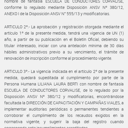
nombre de fantasía ESCUELA DE CONDUCTORES CORVALISE,
conforme lo regulado mediante Disposición ANSV Nº 380/12,
ANEXO I de la Disposición ANSV N° 555/13 y modificatorias.
ARTICULO 2º.- La aprobación y registración otorgada mediante el
artículo 1º de la presente medida, tendrá una vigencia de UN (1)
año, a partir de su publicación en el Boletín Oficial, debiendo su
titular interesado, iniciar con una antelación mínima de 30 días
hábiles administrativos previo a su vencimiento, el trámite de
renovación de inscripción conforme al procedimiento vigente.
ARTICULO 3º.- La vigencia indicada en el artículo 2º de la presente
medida, quedará supeditada al cumplimiento por parte de la
Persona Humana LILIANA LAURA BERTI con nombre de fantasía
ESCUELA DE CONDUCTORES CORVALISE, de lo regulado por la
Disposición ANSV Nº 380/12 y modificatorias, encontrándose
facultada la DIRECCIÓN DE CAPACITACIÓN Y CAMPAÑAS VIALES, a
implementar auditorías periódicas o permanentes tendientes a
corroborar el cumplimiento de los recaudos exigidos en la
normativa vigente, y sugerir la baja del registro cuando
corresponda ante incumplimientos acreditados.