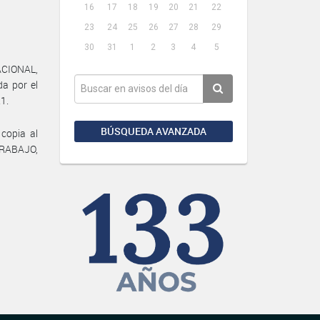
16
17
18
19
20
21
22
23
24
25
26
27
28
29
30
31
1
2
3
4
5
ACIONAL,
a por el
1.
BÚSQUEDA AVANZADA
 copia al
RABAJO,