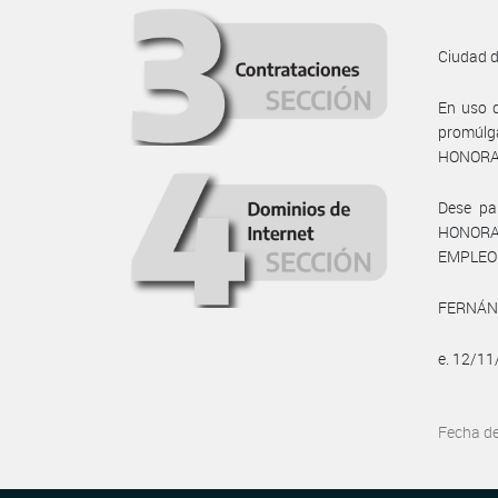
Ciudad 
En uso d
promúlg
HONORAB
Dese par
HONORA
EMPLEO 
FERNÁND
e. 12/1
Fecha d