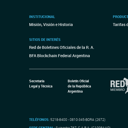
INSTITUCIONAL
PRODUCT
Misión, Visión e Historia
Tarifas 
SITIOS DE INTERÉS
Red de Boletines Oficiales de la R. A.
BFA Blockchain Federal Argentina
Secretaría
Boletín Oficial
Legal y Técnica
de la República
Argentina
TELÉFONOS:
5218-8400 - 0810-345-BORA (2672)
SEDE CENTRAL:
Suipacha 767, C.A.B.A. (C1008AAO)