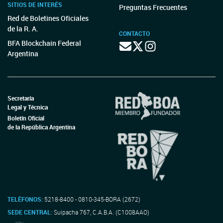
SITIOS DE INTERÉS
Preguntas Frecuentes
Red de Boletines Oficiales
de la R. A.
CONTACTO
BFA Blockchain Federal
Argentina
Secretaría
Legal y Técnica
Boletín Oficial
de la República Argentina
TELÉFONOS:
5218-8400 - 0810-345-BORA (2672)
SEDE CENTRAL:
Suipacha 767, C.A.B.A. (C1008AAO)