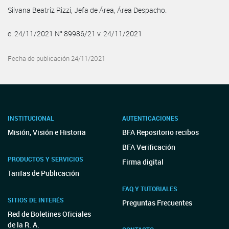
Silvana Beatriz Rizzi, Jefa de Área, Área Despacho.
e. 24/11/2021 N° 89986/21 v. 24/11/2021
Fecha de publicación 24/11/2021
INSTITUCIONAL
AUTENTICACIONES
Misión, Visión e Historia
BFA Repositorio recibos
BFA Verificación
PRODUCTOS Y SERVICIOS
Firma digital
Tarifas de Publicación
FAQ Y TUTORIALES
SITIOS DE INTERÉS
Preguntas Frecuentes
Red de Boletines Oficiales
de la R. A.