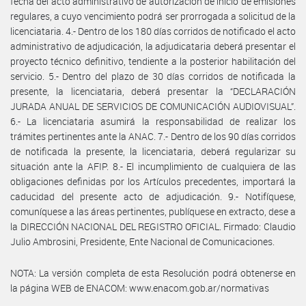
fecha del acto administrativo de autorización de inicio de emisiones
regulares, a cuyo vencimiento podrá ser prorrogada a solicitud de la
licenciataria. 4.- Dentro de los 180 días corridos de notificado el acto
administrativo de adjudicación, la adjudicataria deberá presentar el
proyecto técnico definitivo, tendiente a la posterior habilitación del
servicio. 5.- Dentro del plazo de 30 días corridos de notificada la
presente, la licenciataria, deberá presentar la “DECLARACIÓN
JURADA ANUAL DE SERVICIOS DE COMUNICACIÓN AUDIOVISUAL”.
6.- La licenciataria asumirá la responsabilidad de realizar los
trámites pertinentes ante la ANAC. 7.- Dentro de los 90 días corridos
de notificada la presente, la licenciataria, deberá regularizar su
situación ante la AFIP. 8.- El incumplimiento de cualquiera de las
obligaciones definidas por los Artículos precedentes, importará la
caducidad del presente acto de adjudicación. 9.- Notifíquese,
comuníquese a las áreas pertinentes, publíquese en extracto, dese a
la DIRECCIÓN NACIONAL DEL REGISTRO OFICIAL. Firmado: Claudio
Julio Ambrosini, Presidente, Ente Nacional de Comunicaciones.
NOTA: La versión completa de esta Resolución podrá obtenerse en
la página WEB de ENACOM: www.enacom.gob.ar/normativas