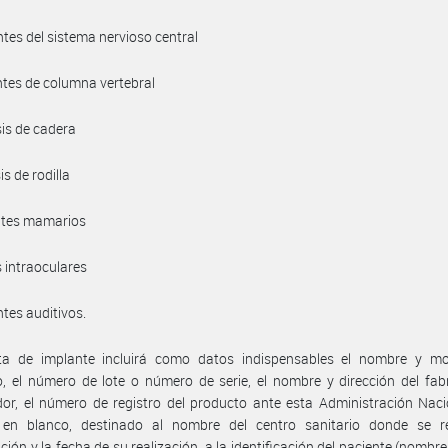
ntes del sistema nervioso central
ntes de columna vertebral
sis de cadera
is de rodilla
ntes mamarios
s intraoculares
ntes auditivos.
eta de implante incluirá como datos indispensables el nombre y mo
, el número de lote o número de serie, el nombre y dirección del fab
or, el número de registro del producto ante esta Administración Naci
 en blanco, destinado al nombre del centro sanitario donde se re
ción y la fecha de su realización, a la identificación del paciente (nombre,