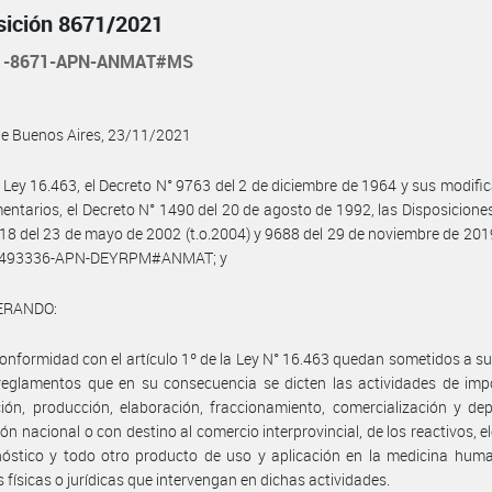
sición 8671/2021
21-8671-APN-ANMAT#MS
de Buenos Aires, 23/11/2021
 Ley 16.463, el Decreto N° 9763 del 2 de diciembre de 1964 y sus modific
ntarios, el Decreto N° 1490 del 20 de agosto de 1992, las Disposicio
18 del 23 de mayo de 2002 (t.o.2004) y 9688 del 29 de noviembre de 2019
6493336-APN-DEYRPM#ANMAT; y
ERANDO:
onformidad con el artículo 1º de la Ley N° 16.463 quedan sometidos a s
reglamentos que en su consecuencia se dicten las actividades de imp
ión, producción, elaboración, fraccionamiento, comercialización y de
ción nacional o con destino al comercio interprovincial, de los reactivos, 
óstico y todo otro producto de uso y aplicación en la medicina huma
 físicas o jurídicas que intervengan en dichas actividades.