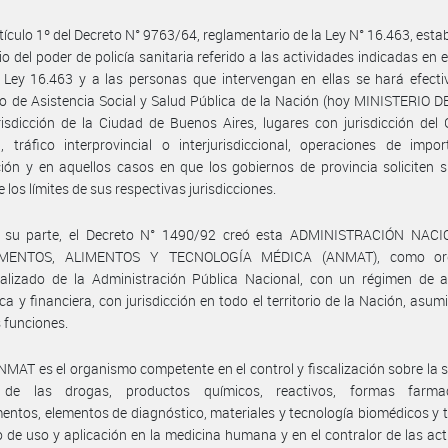
rtículo 1º del Decreto N° 9763/64, reglamentario de la Ley N° 16.463, esta
cio del poder de policía sanitaria referido a las actividades indicadas en e
 Ley 16.463 y a las personas que intervengan en ellas se hará efecti
io de Asistencia Social y Salud Pública de la Nación (hoy MINISTERIO 
risdicción de la Ciudad de Buenos Aires, lugares con jurisdicción del
, tráfico interprovincial o interjurisdiccional, operaciones de impo
ión y en aquellos casos en que los gobiernos de provincia soliciten 
 los límites de sus respectivas jurisdicciones.
 su parte, el Decreto N° 1490/92 creó esta ADMINISTRACIÓN NAC
MENTOS, ALIMENTOS Y TECNOLOGÍA MÉDICA (ANMAT), como or
ralizado de la Administración Pública Nacional, con un régimen de a
a y financiera, con jurisdicción en todo el territorio de la Nación, asum
s funciones.
NMAT es el organismo competente en el control y fiscalización sobre la 
 de las drogas, productos químicos, reactivos, formas farmac
ntos, elementos de diagnóstico, materiales y tecnología biomédicos y 
 de uso y aplicación en la medicina humana y en el contralor de las act