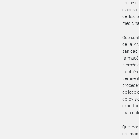
procesos
elaborac
de los p
medicina 
Que conf
de la A
sanidad 
farmacé
biomédic
también 
pertinen
proceder
aplicab
aprovis
exportac
material
Que por 
ordenam