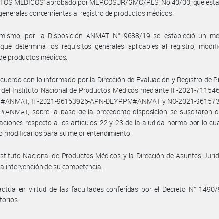
OS MÉDICOS” aprobado por MERCOSUR/GMC/RES. No 40/00, que estab
enerales concernientes al registro de productos médicos.
imismo, por la Disposición ANMAT N° 9688/19 se estableció un m
 que determina los requisitos generales aplicables al registro, modif
 de productos médicos.
cuerdo con lo informado por la Dirección de Evaluación y Registro de 
 del Instituto Nacional de Productos Médicos mediante IF-2021-71154
#ANMAT, IF-2021-96153926-APN-DEYRPM#ANMAT y NO-2021-961573
ANMAT, sobre la base de la precedente disposición se suscitaron di
taciones respecto a los artículos 22 y 23 de la aludida norma por lo cua
o modificarlos para su mejor entendimiento.
nstituto Nacional de Productos Médicos y la Dirección de Asuntos Jurí
a intervención de su competencia.
ctúa en virtud de las facultades conferidas por el Decreto N° 1490/
torios.