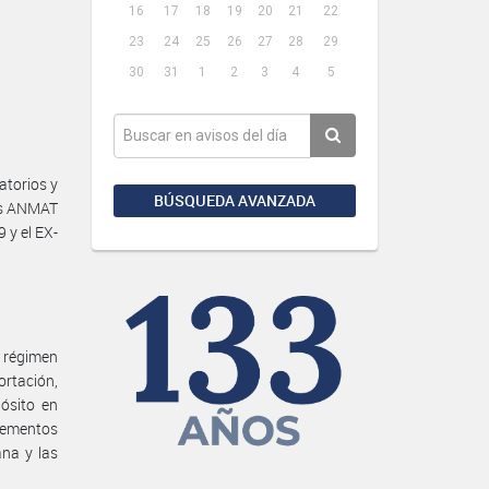
16
17
18
19
20
21
22
23
24
25
26
27
28
29
30
31
1
2
3
4
5
atorios y
BÚSQUEDA AVANZADA
nes ANMAT
 y el EX-
u régimen
ortación,
pósito en
elementos
na y las