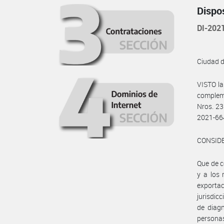
Dispo
DI-20
Ciudad 
VISTO la
compleme
Nros. 23
2021-6
CONSID
Que de c
y a los 
exportac
jurisdic
de diagn
personas