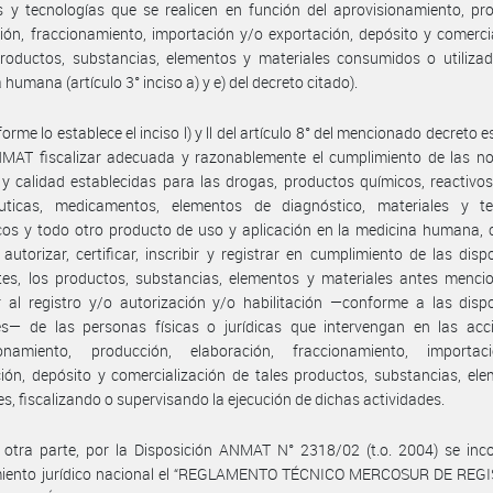
 y tecnologías que se realicen en función del aprovisionamiento, pr
ión, fraccionamiento, importación y/o exportación, depósito y comerci
roductos, substancias, elementos y materiales consumidos o utilizad
humana (artículo 3° inciso a) y e) del decreto citado).
orme lo establece el inciso l) y ll del artículo 8° del mencionado decreto e
NMAT fiscalizar adecuada y razonablemente el cumplimiento de las n
y calidad establecidas para las drogas, productos químicos, reactivo
uticas, medicamentos, elementos de diagnóstico, materiales y te
os y todo otro producto de uso y aplicación en la medicina humana, 
autorizar, certificar, inscribir y registrar en cumplimiento de las disp
tes, los productos, substancias, elementos y materiales antes menci
 al registro y/o autorización y/o habilitación —conforme a las disp
les— de las personas físicas o jurídicas que intervengan en las acc
ionamiento, producción, elaboración, fraccionamiento, importa
ión, depósito y comercialización de tales productos, substancias, el
es, fiscalizando o supervisando la ejecución de dichas actividades.
otra parte, por la Disposición ANMAT N° 2318/02 (t.o. 2004) se inco
iento jurídico nacional el “REGLAMENTO TÉCNICO MERCOSUR DE REG