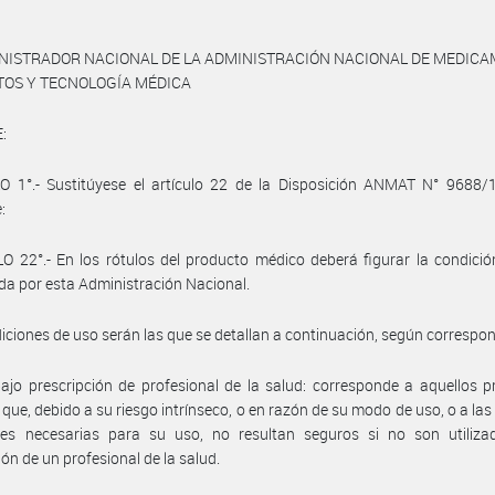
INISTRADOR NACIONAL DE LA ADMINISTRACIÓN NACIONAL DE MEDICA
TOS Y TECNOLOGÍA MÉDICA
:
O 1°.- Sustitúyese el artículo 22 de la Disposición ANMAT N° 9688/1
:
O 22°.- En los rótulos del producto médico deberá figurar la condici
da por esta Administración Nacional.
iciones de uso serán las que se detallan a continuación, según correspo
ajo prescripción de profesional de la salud: corresponde a aquellos 
que, debido a su riesgo intrínseco, o en razón de su modo de uso, o a la
ales necesarias para su uso, no resultan seguros si no son utiliza
ión de un profesional de la salud.