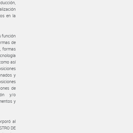
oducción,
alización
os en la
s función
ormas de
s, formas
cnología
como así
osiciones
onados y
osiciones
iones de
ción y/o
ementos y
rporó al
ISTRO DE