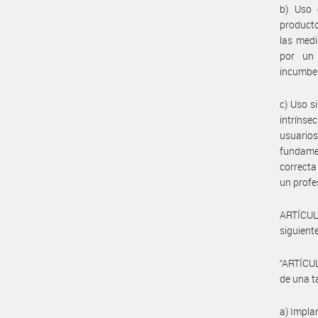
b) Uso e
producto
las medi
por un 
incumben
c) Uso s
intrínse
usuario
fundamen
correcta
un profes
ARTÍCUL
siguiente
“ARTÍCUL
de una t
a) Impla