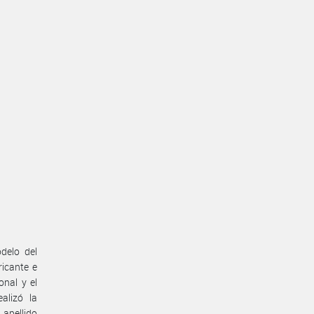
delo del
ricante e
onal y el
alizó la
 apellido