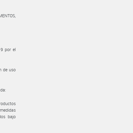
MENTOS,
9 por el
ón de uso
nda:
productos
s medidas
dos bajo