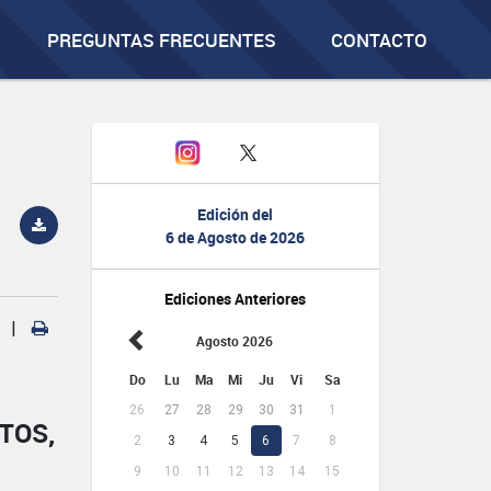
PREGUNTAS FRECUENTES
CONTACTO
Edición del
6 de Agosto de 2026
Ediciones Anteriores
|
Agosto 2026
Do
Lu
Ma
Mi
Ju
Vi
Sa
26
27
28
29
30
31
1
TOS,
2
3
4
5
6
7
8
9
10
11
12
13
14
15