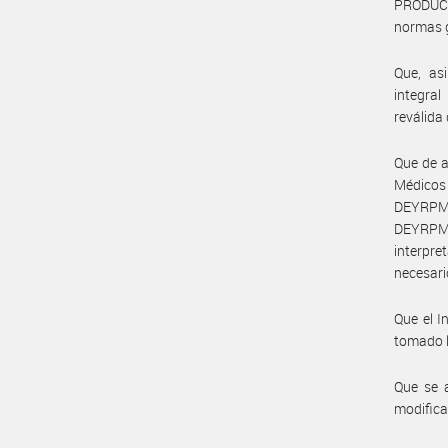
PRODUCT
normas g
Que, as
integral
reválida
Que de a
Médicos
DEYRPM
DEYRPM#
interpre
necesari
Que el I
tomado l
Que se a
modifica