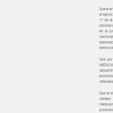
Que el a
el ejerci
1º de la
Minister
en la ju
Nacional
exportac
dentro de
Que por
MEDICA
descent
económic
referida
Que la A
calidad
medicame
producto