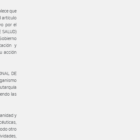
blece que
l artículo
vo por el
DE SALUD)
 Gobierno
rtación y
su acción
IONAL DE
ganismo
utarquía
iendo las
sanidad y
éuticas,
todo otro
ividades,