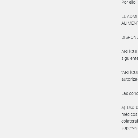
Por ello,
EL ADM
ALIMEN
DISPONE
ARTÍCUL
siguiente
“ARTÍCUL
autoriza
Las cond
a) Uso b
médicos 
colater
supervis