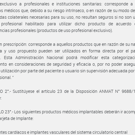
xclusivo a profesionales e instituciones sanitarias: corresponde a 
s médicos que, debido a su riesgo intrínseco, o en razón de su modo de
das colaterales necesarias para su uso, no resultan seguros si no son u
profesional habilitado para utilizar dicho producto de acuerdo
cias profesionales (productos de uso profesional exclusivo).
in prescripción: corresponde a aquellos productos que en razón de su n
ca y uso propuesto pueden ser utilizados en forma directa por el pa
s. Esta Administración Nacional podrá modificar esta categorizac
to en consideraciones de seguridad y eficacia o, por no poder asegu
 utilización por parte del paciente o usuario sin supervisión adecuada por
ional. “
O 2°.- Sustitúyese el artículo 23 de la Disposición ANMAT N° 9688/1
:
O 23°.- Los siguientes productos médicos implantables deberán ir ac
arjeta de Implante:
ntes cardíacos e implantes vasculares del sistema circulatorio central