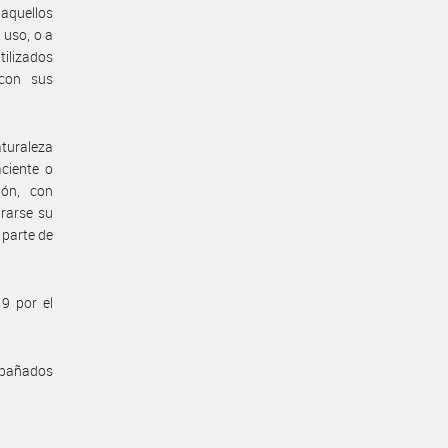
aquellos
 uso, o a
tilizados
 con sus
aturaleza
ciente o
ión, con
rarse su
 parte de
9 por el
ompañados