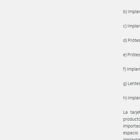
b) Impla
c) Impla
d) Próte
e) Prótes
f) Impla
g) Lente
h) Impla
La tarj
producto
importad
espacio
implanta