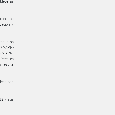
lece las
ecanismo
icación y
Productos
624-APN-
09-APN-
ferentes
l resulta
dicos han
92 y sus