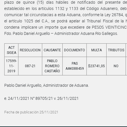
plazo de quince (15) días hábiles de notificado del presente de
establecido en los artículos 1132 y 1133 del Código Aduanero, deb
comunicar tal circunstacias a esta Aduana, conforme la Ley 26784, 
el artículo 1025 del C.A., se podrá apelar al Tribunal Fiscal de l
condena implicare un importe que excediere de PESOS VEINTICINC
Fdo. Pablo Daniel Arguello – Administrador Aduana Río Gallegos.
ACT
RESOLUCION
CAUSANTE
DOCUMENTO
MULTA
TRIBUTOS
SIGEA
17599-
PABLO
PAS
11-
087-21
ROMERO
$23741,05
NO
AAK088459
2019
CASTAÑO
Pablo Daniel Arguello, Administrador de Aduana.
e. 24/11/2021 N° 89705/21 v. 26/11/2021
Fecha de publicación 25/11/2021