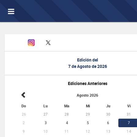
Toggle
navigation
Edición del
7 de Agosto de 2026
Ediciones Anteriores
Agosto 2026
Do
Lu
Ma
Mi
Ju
Vi
26
27
28
29
30
31
2
3
4
5
6
7
9
10
11
12
13
14