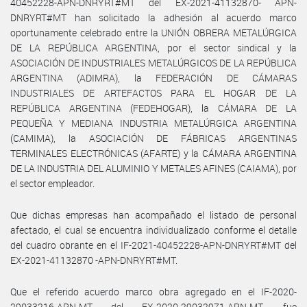
40452228-APN-DNRYRT#MT del EX-2021-41132870- APN-
DNRYRT#MT han solicitado la adhesión al acuerdo marco
oportunamente celebrado entre la UNIÓN OBRERA METALÚRGICA
DE LA REPÚBLICA ARGENTINA, por el sector sindical y la
ASOCIACIÓN DE INDUSTRIALES METALÚRGICOS DE LA REPÚBLICA
ARGENTINA (ADIMRA), la FEDERACIÓN DE CÁMARAS
INDUSTRIALES DE ARTEFACTOS PARA EL HOGAR DE LA
REPÚBLICA ARGENTINA (FEDEHOGAR), la CÁMARA DE LA
PEQUEÑA Y MEDIANA INDUSTRIA METALÚRGICA ARGENTINA
(CAMIMA), la ASOCIACIÓN DE FÁBRICAS ARGENTINAS
TERMINALES ELECTRÓNICAS (AFARTE) y la CÁMARA ARGENTINA
DE LA INDUSTRIA DEL ALUMINIO Y METALES AFINES (CAIAMA), por
el sector empleador.
Que dichas empresas han acompañado el listado de personal
afectado, el cual se encuentra individualizado conforme el detalle
del cuadro obrante en el IF-2021-40452228-APN-DNRYRT#MT del
EX-2021-41132870 -APN-DNRYRT#MT.
Que el referido acuerdo marco obra agregado en el IF-2020-
29033216-APN-MT del EX-2020-29032971-APN-MT, fue