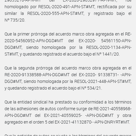
homologado por RESOL-2020-491-APN-ST#MT, rectificada por su
similar la RESOL-2020-555-APN-ST#MT, y registrado bajo el
Nº 735/20.
Que la primer prórroga del acuerdo marco obra agregada en el RE-
2020-54560952-APN-DGD#MT del EX-2020- 54561150-APN-
DGD#MT, siendo homologada por la RESOL-2020-1134-APN-
ST#MT, y quedando registrado el acuerdo bajo el Nº 1441/20.
Que la segunda prórroga del acuerdo marco obra agregada en el
RE-2020-91338588-APN-DGD#MT del EX-2020- 91338731- -APN-
DGD#MT, siendo homologada por la RESOL-2021-448-APN-ST#MT,
y quedando registrado el acuerdo bajo el Nº 534/21.
Que la entidad sindical ha prestado su conformidad a los términos
de las adhesiones de autos conforme surge de RE-2021-40558968-
APN-DGD#MT del EX-2021-40559025- -APN-DGD#MT y obra
agregado en el orden 5 del EX-2021-41132870- -APN-DNRYRT#MT.
Que la petición de autos se ajusta a los términos del acuerdo marco