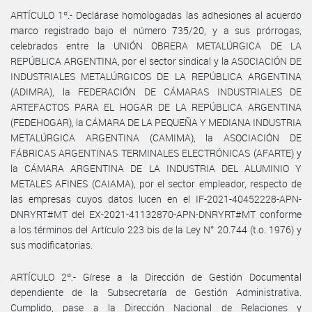
ARTÍCULO 1º.- Declárase homologadas las adhesiones al acuerdo
marco registrado bajo el número 735/20, y a sus prórrogas,
celebrados entre la UNIÓN OBRERA METALÚRGICA DE LA
REPÚBLICA ARGENTINA, por el sector sindical y la ASOCIACIÓN DE
INDUSTRIALES METALÚRGICOS DE LA REPÚBLICA ARGENTINA
(ADIMRA), la FEDERACIÓN DE CÁMARAS INDUSTRIALES DE
ARTEFACTOS PARA EL HOGAR DE LA REPÚBLICA ARGENTINA
(FEDEHOGAR), la CÁMARA DE LA PEQUEÑA Y MEDIANA INDUSTRIA
METALÚRGICA ARGENTINA (CAMIMA), la ASOCIACIÓN DE
FÁBRICAS ARGENTINAS TERMINALES ELECTRÓNICAS (AFARTE) y
la CÁMARA ARGENTINA DE LA INDUSTRIA DEL ALUMINIO Y
METALES AFINES (CAIAMA), por el sector empleador, respecto de
las empresas cuyos datos lucen en el IF-2021-40452228-APN-
DNRYRT#MT del EX-2021-41132870-APN-DNRYRT#MT conforme
a los términos del Artículo 223 bis de la Ley N° 20.744 (t.o. 1976) y
sus modificatorias.
ARTÍCULO 2º.- Gírese a la Dirección de Gestión Documental
dependiente de la Subsecretaría de Gestión Administrativa.
Cumplido, pase a la Dirección Nacional de Relaciones y