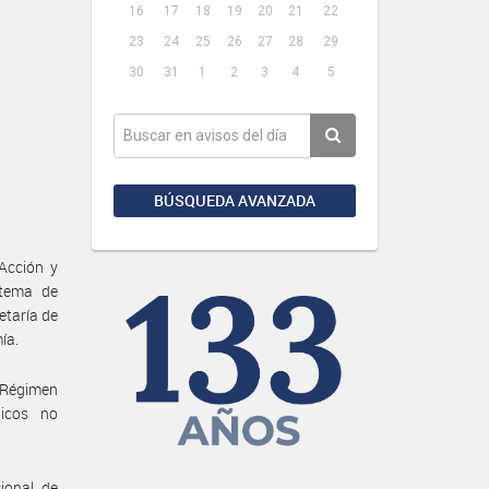
16
17
18
19
20
21
22
23
24
25
26
27
28
29
30
31
1
2
3
4
5
BÚSQUEDA AVANZADA
Acción y
stema de
etaría de
ía.
l Régimen
licos no
ional de