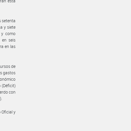
ran esta
s setenta
a y siete
, y como
 en seis
ra en las
cursos de
os gastos
conómico
(Déficit)
uerdo con
).
Oficial y