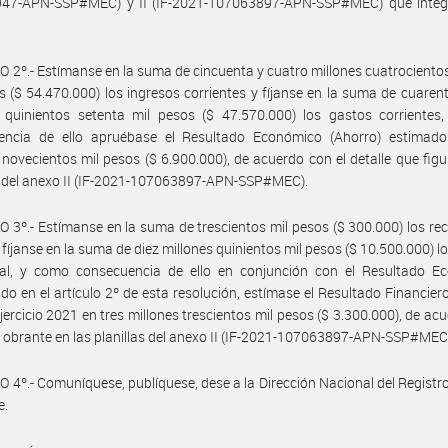
47-APN-SSP#MEC) y II (IF-2021-107063897-APN-SSP#MEC) que integ
 2º.- Estímanse en la suma de cincuenta y cuatro millones cuatrociento
s ($ 54.470.000) los ingresos corrientes y fíjanse en la suma de cuarent
s quinientos setenta mil pesos ($ 47.570.000) los gastos corrientes
encia de ello apruébase el Resultado Económico (Ahorro) estimado
 novecientos mil pesos ($ 6.900.000), de acuerdo con el detalle que figu
s del anexo II (IF-2021-107063897-APN-SSP#MEC).
 3º.- Estímanse en la suma de trescientos mil pesos ($ 300.000) los re
y fíjanse en la suma de diez millones quinientos mil pesos ($ 10.500.000) l
tal, y como consecuencia de ello en conjunción con el Resultado E
ido en el artículo 2º de esta resolución, estímase el Resultado Financiero 
ejercicio 2021 en tres millones trescientos mil pesos ($ 3.300.000), de ac
le obrante en las planillas del anexo II (IF-2021-107063897-APN-SSP#MEC
 4º.- Comuníquese, publíquese, dese a la Dirección Nacional del Registro 
e.