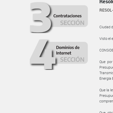
Resol
RESOL
Ciudad 
Visto e
CONSID
Que por 
Presupu
Transmis
Energía 
Que la l
Presupu
comprend
Que obr