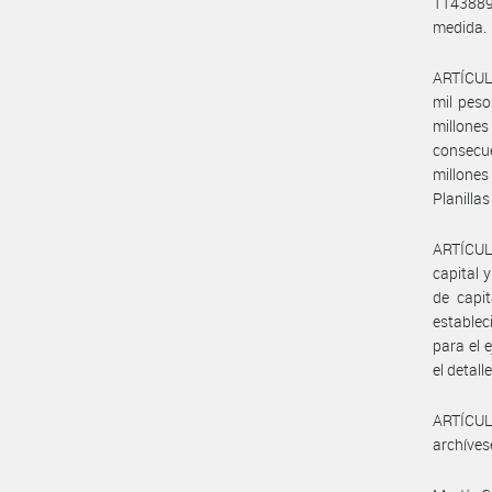
1143889
medida.
ARTÍCULO
mil peso
millone
consecu
millones
Planilla
ARTÍCULO
capital 
de capi
establec
para el 
el detal
ARTÍCULO
archíves