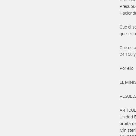
Presupu
Hacienda
Que el s
que le c
Que esta 
24.156 y
Por ello,
EL MINI
RESUELV
ARTÍCULO
Unidad E
órbita d
Minister