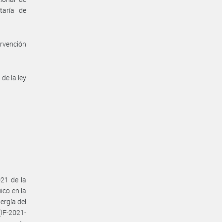
taría de
ervención
 de la ley
021 de la
ico en la
ergía del
IF-2021-