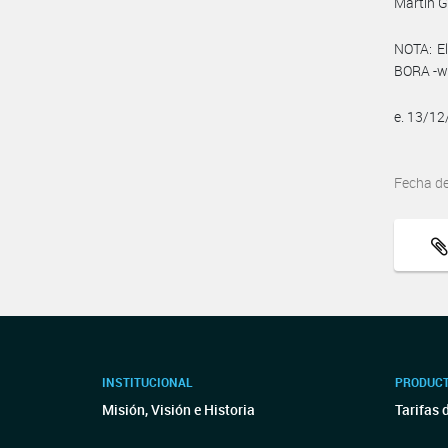
Martín 
NOTA: El
BORA -ww
e. 13/1
Fecha d
INSTITUCIONAL
PRODUCT
Misión, Visión e Historia
Tarifas 