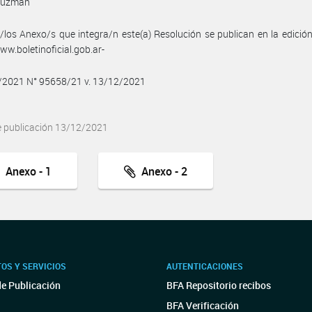
Guzmán
/los Anexo/s que integra/n este(a) Resolución se publican en la edició
w.boletinoficial.gob.ar-
2/2021 N° 95658/21 v. 13/12/2021
e publicación 13/12/2021
Anexo - 1
Anexo - 2
OS Y SERVICIOS
AUTENTICACIONES
de Publicación
BFA Repositorio recibos
BFA Verificación