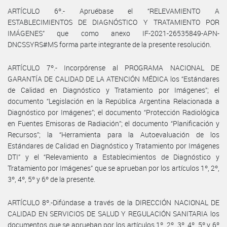
ARTÍCULO 6º.- Apruébase el “RELEVAMIENTO A
ESTABLECIMIENTOS DE DIAGNÓSTICO Y TRATAMIENTO POR
IMÁGENES” que como anexo IF-2021-26535849-APN-
DNCSSYRS#MS forma parte integrante de la presente resolución.
ARTÍCULO 7º.- Incorpórense al PROGRAMA NACIONAL DE
GARANTÍA DE CALIDAD DE LA ATENCIÓN MÉDICA los “Estándares
de Calidad en Diagnóstico y Tratamiento por Imágenes”; el
documento “Legislación en la República Argentina Relacionada a
Diagnóstico por Imágenes”; el documento “Protección Radiológica
en Fuentes Emisoras de Radiación”; el documento “Planificación y
Recursos”; la “Herramienta para la Autoevaluación de los
Estándares de Calidad en Diagnóstico y Tratamiento por Imágenes
DTI” y el “Relevamiento a Establecimientos de Diagnóstico y
Tratamiento por Imágenes” que se aprueban por los artículos 1º, 2º,
3º, 4º, 5º y 6º de la presente.
ARTÍCULO 8º.-Difúndase a través de la DIRECCIÓN NACIONAL DE
CALIDAD EN SERVICIOS DE SALUD Y REGULACIÓN SANITARIA los
documentos que se aprueban por los artículos 1º, 2º, 3º, 4º, 5º y 6º