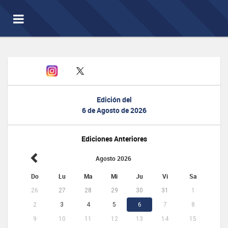
Toggle
navigation
Edición del
6 de Agosto de 2026
Ediciones Anteriores
Agosto 2026
Do
Lu
Ma
Mi
Ju
Vi
Sa
26
27
28
29
30
31
1
2
3
4
5
6
7
8
9
10
11
12
13
14
15