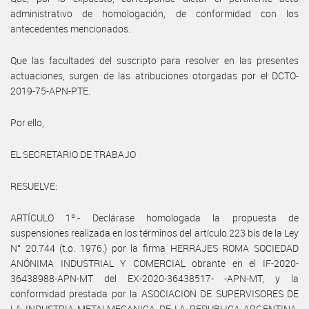
administrativo de homologación, de conformidad con los
antecedentes mencionados.
Que las facultades del suscripto para resolver en las presentes
actuaciones, surgen de las atribuciones otorgadas por el DCTO-
2019-75-APN-PTE.
Por ello,
EL SECRETARIO DE TRABAJO
RESUELVE:
ARTÍCULO 1º.- Declárase homologada la propuesta de
suspensiones realizada en los términos del artículo 223 bis de la Ley
N° 20.744 (t.o. 1976.) por la firma HERRAJES ROMA SOCIEDAD
ANÓNIMA INDUSTRIAL Y COMERCIAL obrante en el IF-2020-
36438988-APN-MT del EX-2020-36438517- -APN-MT, y la
conformidad prestada por la ASOCIACION DE SUPERVISORES DE
LA INDUSTRIA METALMECANICA DE LA REPUBLICA ARGENTINA,