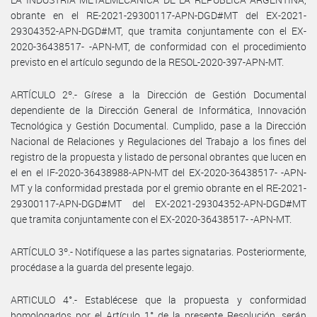
obrante en el RE-2021-29300117-APN-DGD#MT del EX-2021-
29304352-APN-DGD#MT, que tramita conjuntamente con el EX-
2020-36438517- -APN-MT, de conformidad con el procedimiento
previsto en el artículo segundo de la RESOL-2020-397-APN-MT.
ARTÍCULO 2º.- Gírese a la Dirección de Gestión Documental
dependiente de la Dirección General de Informática, Innovación
Tecnológica y Gestión Documental. Cumplido, pase a la Dirección
Nacional de Relaciones y Regulaciones del Trabajo a los fines del
registro de la propuesta y listado de personal obrantes que lucen en
el en el IF-2020-36438988-APN-MT del EX-2020-36438517- -APN-
MT y la conformidad prestada por el gremio obrante en el RE-2021-
29300117-APN-DGD#MT del EX-2021-29304352-APN-DGD#MT
que tramita conjuntamente con el EX-2020-36438517- -APN-MT.
ARTÍCULO 3º.- Notifíquese a las partes signatarias. Posteriormente,
procédase a la guarda del presente legajo.
ARTICULO 4°.- Establécese que la propuesta y conformidad
homologados por el Artículo 1° de la presente Resolución, serán