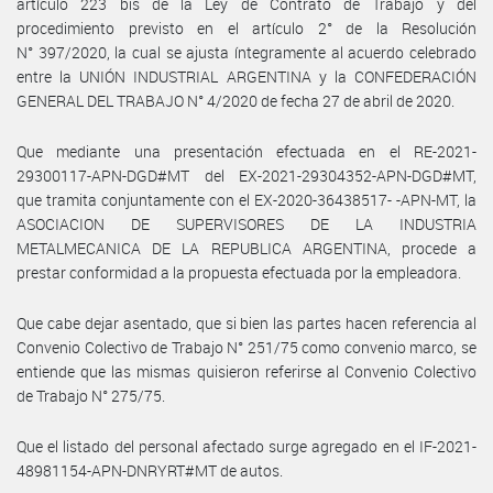
artículo 223 bis de la Ley de Contrato de Trabajo y del
procedimiento previsto en el artículo 2° de la Resolución
N° 397/2020, la cual se ajusta íntegramente al acuerdo celebrado
entre la UNIÓN INDUSTRIAL ARGENTINA y la CONFEDERACIÓN
GENERAL DEL TRABAJO N° 4/2020 de fecha 27 de abril de 2020.
Que mediante una presentación efectuada en el RE-2021-
29300117-APN-DGD#MT del EX-2021-29304352-APN-DGD#MT,
que tramita conjuntamente con el EX-2020-36438517- -APN-MT, la
ASOCIACION DE SUPERVISORES DE LA INDUSTRIA
METALMECANICA DE LA REPUBLICA ARGENTINA, procede a
prestar conformidad a la propuesta efectuada por la empleadora.
Que cabe dejar asentado, que si bien las partes hacen referencia al
Convenio Colectivo de Trabajo N° 251/75 como convenio marco, se
entiende que las mismas quisieron referirse al Convenio Colectivo
de Trabajo N° 275/75.
Que el listado del personal afectado surge agregado en el IF-2021-
48981154-APN-DNRYRT#MT de autos.