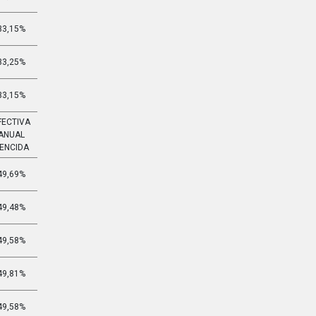
33,15%
3,255%
33,25%
3,268%
33,15%
3,255%
FECTIVA
EFECTIVA
ANUAL
MENSUAL
ENCIDA
VENCIDA
49,69%
3,371%
49,48%
3,359%
49,58%
3,365%
49,81%
3,378%
49,58%
3,365%