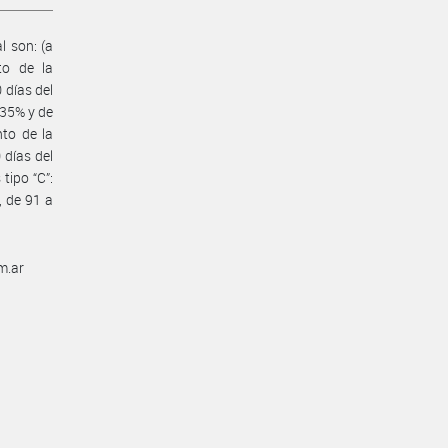
l son: (a
to de la
 días del
 35% y de
to de la
 días del
tipo “C”:
, de 91 a
m.ar