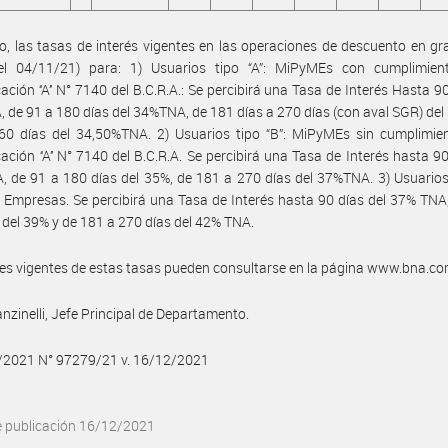
, las tasas de interés vigentes en las operaciones de descuento en gra
del 04/11/21) para: 1) Usuarios tipo “A”: MiPyMEs con cumplimien
ción ‘‘A’’ N° 7140 del B.C.R.A.: Se percibirá una Tasa de Interés Hasta 90
 de 91 a 180 días del 34%TNA, de 181 días a 270 días (con aval SGR) del
60 días del 34,50%TNA. 2) Usuarios tipo “B”: MiPyMEs sin cumplimien
ción ‘‘A’’ N° 7140 del B.C.R.A. Se percibirá una Tasa de Interés hasta 90
 de 91 a 180 días del 35%, de 181 a 270 días del 37%TNA. 3) Usuarios 
Empresas. Se percibirá una Tasa de Interés hasta 90 días del 37% TNA
 del 39% y de 181 a 270 días del 42% TNA.
les vigentes de estas tasas pueden consultarse en la página www.bna.co
nzinelli, Jefe Principal de Departamento.
2/2021 N° 97279/21 v. 16/12/2021
e publicación 16/12/2021