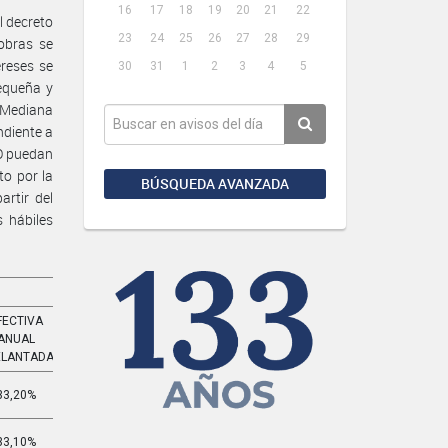
16
17
18
19
20
21
22
l decreto
23
24
25
26
27
28
29
obras se
ereses se
30
31
1
2
3
4
5
equeña y
 Mediana
ndiente a
NO puedan
o por la
BÚSQUEDA AVANZADA
rtir del
 hábiles
FECTIVA
EFECTIVA
ANUAL
MENSUAL
ELANTADA
ADELANTADA
33,20%
3,261%
33,10%
3,250%