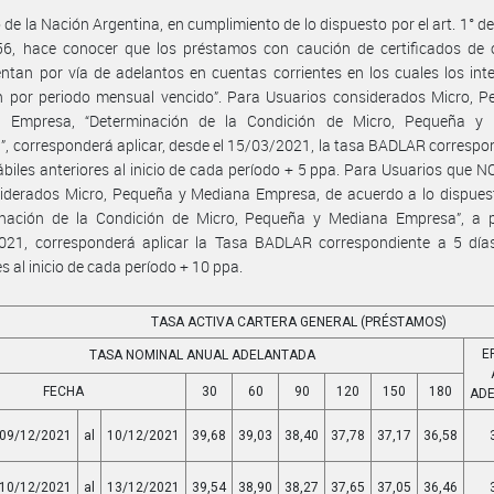
 de la Nación Argentina, en cumplimiento de lo dispuesto por el art. 1° de
56, hace conocer que los préstamos con caución de certificados de 
ntan por vía de adelantos en cuentas corrientes en los cuales los int
n por periodo mensual vencido”. Para Usuarios considerados Micro, P
 Empresa, “Determinación de la Condición de Micro, Pequeña y
, corresponderá aplicar, desde el 15/03/2021, la tasa BADLAR correspo
ábiles anteriores al inicio de cada período + 5 ppa. Para Usuarios que 
iderados Micro, Pequeña y Mediana Empresa, de acuerdo a lo dispuest
inación de la Condición de Micro, Pequeña y Mediana Empresa”, a pa
021, corresponderá aplicar la Tasa BADLAR correspondiente a 5 días
es al inicio de cada período + 10 ppa.
TASA ACTIVA CARTERA GENERAL (PRÉSTAMOS)
E
TASA NOMINAL ANUAL ADELANTADA
FECHA
30
60
90
120
150
180
AD
09/12/2021
al
10/12/2021
39,68
39,03
38,40
37,78
37,17
36,58
10/12/2021
al
13/12/2021
39,54
38,90
38,27
37,65
37,05
36,46