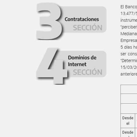
El Banco
13.477/
instrume
“percibe
Mediana
Empresa”
5 días h
ser cons
“Determ
15/03/2
anterior
Desde
el
Desde