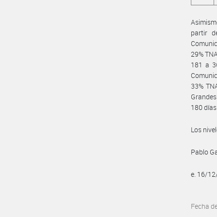
Asimismo
partir 
Comunica
29% TNA,
181 a 3
Comunica
33% TNA,
Grandes 
180 días
Los nive
Pablo Ga
e. 16/1
Fecha d