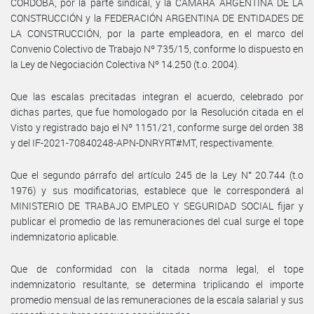
CÓRDOBA, por la parte sindical, y la CÁMARA ARGENTINA DE LA
CONSTRUCCIÓN y la FEDERACIÓN ARGENTINA DE ENTIDADES DE
LA CONSTRUCCIÓN, por la parte empleadora, en el marco del
Convenio Colectivo de Trabajo Nº 735/15, conforme lo dispuesto en
la Ley de Negociación Colectiva Nº 14.250 (t.o. 2004).
Que las escalas precitadas integran el acuerdo, celebrado por
dichas partes, que fue homologado por la Resolución citada en el
Visto y registrado bajo el Nº 1151/21, conforme surge del orden 38
y del IF-2021-70840248-APN-DNRYRT#MT, respectivamente.
Que el segundo párrafo del artículo 245 de la Ley N° 20.744 (t.o
1976) y sus modificatorias, establece que le corresponderá al
MINISTERIO DE TRABAJO EMPLEO Y SEGURIDAD SOCIAL fijar y
publicar el promedio de las remuneraciones del cual surge el tope
indemnizatorio aplicable.
Que de conformidad con la citada norma legal, el tope
indemnizatorio resultante, se determina triplicando el importe
promedio mensual de las remuneraciones de la escala salarial y sus