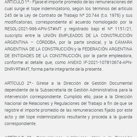
ARTÍCULO 1º.- Fíjase el importe promedio de las remuneraciones del
cual surge el tope indemnizatorio, según los términos del artículo
245 de la Ley de Contrato de Trabajo Nº 20.744 (t.o. 1976) y sus
modificatorias, correspondiente al acuerdo homologado por la
RESOL-2021-996-APN-ST#MT y registrado bajo el Nº 1151/21,
suscripto entre la UNIÓN EMPLEADOS DE LA CONSTRUCCIÓN
ARGENTINA – CÓRDOBA, por la parte sindical, y la CÁMARA
ARGENTINA DE LA CONSTRUCCIÓN y la FEDERACIÓN ARGENTINA
DE ENTIDADES DE LA CONSTRUCCIÓN, por la parte empleadora,
conforme al detalle que, como ANEXO IF-2021-107810674-APN-
DNRYRT#MT, forma parte integrante de la presente.
ARTÍCULO 2º.- Gírese a la Dirección de Gestión Documental
dependiente de la Subsecretaría de Gestión Administrativa para la
intervención correspondiente. Cumplido ello, pase a la Dirección
Nacional de Relaciones y Regulaciones del Trabajo a fin de que se
registre el importe promedio de las remuneraciones fijado por este
acto y del tope indemnizatorio resultante y proceda a la guarda
correspondiente.