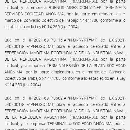
DE LA REPÚBLICA ARGENTINA (Fe.M.P.I.N.R.A.), por la parte
sindical, y la empresa BUENOS AIRES CONTAINER TERMINALS
SERVICES SOCIEDAD ANÓNIMA, por la parte empleadora, en el
marco del Convenio Colectivo de Trabajo N° 441/06, conforme a lo
establecido en la Ley N° 14.250 (t.o. 2004).
Que en el IF-2021-60173115-APN-DNRYRT#MT del EX-2021-
54020018- -APN-DGD#MT, obra el acuerdo celebrado entre la
FEDERACIÓN MARÍTIMA PORTUARIA Y DE LA INDUSTRIA NAVAL
DE LA REPÚBLICA ARGENTINA (Fe.M.P.I.N.R.A.), por la parte
sindical, y la empresa TERMINALES RÍO DE LA PLATA SOCIEDAD
ANÓNIMA, por la parte empleadora, en el marco del Convenio
Colectivo de Trabajo N° 441/06, conforme a lo establecido en la Ley
N° 14.250 (t.o. 2004).
Que en el IF-2021-60173682-APN-DNRYRT#MT del EX-2021-
54020018- -APN-DGD#MT, obra el acuerdo celebrado entre la
FEDERACIÓN MARÍTIMA PORTUARIA Y DE LA INDUSTRIA NAVAL
DE LA REPÚBLICA ARGENTINA (Fe.M.P.I.N.R.A.), por la parte
sindical, y la empresa TERMINAL 4 SOCIEDAD ANÓNIMA, por la
parte empleadora, en el marco del Convenio Colectivo de Trabajo