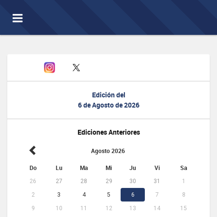
Toggle
navigation
Edición del
6 de Agosto de 2026
Ediciones Anteriores
Agosto 2026
Do
Lu
Ma
Mi
Ju
Vi
Sa
26
27
28
29
30
31
1
2
3
4
5
6
7
8
9
10
11
12
13
14
15