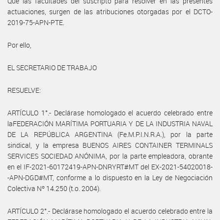
Que las facultades del suscripto para resolver en las presentes
actuaciones, surgen de las atribuciones otorgadas por el DCTO-
2019-75-APN-PTE.
Por ello,
EL SECRETARIO DE TRABAJO
RESUELVE:
ARTÍCULO 1°.- Declárase homologado el acuerdo celebrado entre
laFEDERACIÓN MARÍTIMA PORTUARIA Y DE LA INDUSTRIA NAVAL
DE LA REPÚBLICA ARGENTINA (Fe.M.P.I.N.R.A.), por la parte
sindical, y la empresa BUENOS AIRES CONTAINER TERMINALS
SERVICES SOCIEDAD ANÓNIMA, por la parte empleadora, obrante
en el IF-2021-60172419-APN-DNRYRT#MT del EX-2021-54020018-
-APN-DGD#MT, conforme a lo dispuesto en la Ley de Negociación
Colectiva Nº 14.250 (t.o. 2004).
ARTÍCULO 2°.- Declárase homologado el acuerdo celebrado entre la