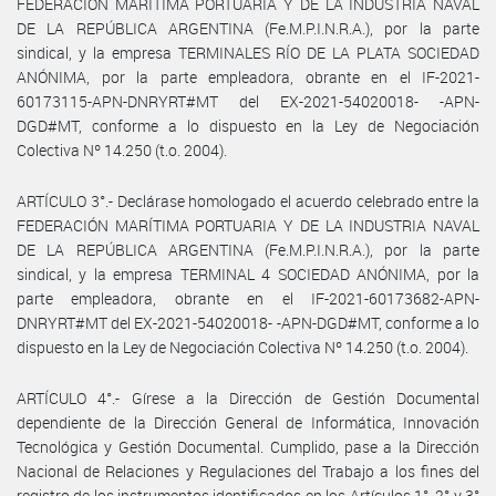
FEDERACIÓN MARÍTIMA PORTUARIA Y DE LA INDUSTRIA NAVAL
DE LA REPÚBLICA ARGENTINA (Fe.M.P.I.N.R.A.), por la parte
sindical, y la empresa TERMINALES RÍO DE LA PLATA SOCIEDAD
ANÓNIMA, por la parte empleadora, obrante en el IF-2021-
60173115-APN-DNRYRT#MT del EX-2021-54020018- -APN-
DGD#MT, conforme a lo dispuesto en la Ley de Negociación
Colectiva Nº 14.250 (t.o. 2004).
ARTÍCULO 3°.- Declárase homologado el acuerdo celebrado entre la
FEDERACIÓN MARÍTIMA PORTUARIA Y DE LA INDUSTRIA NAVAL
DE LA REPÚBLICA ARGENTINA (Fe.M.P.I.N.R.A.), por la parte
sindical, y la empresa TERMINAL 4 SOCIEDAD ANÓNIMA, por la
parte empleadora, obrante en el IF-2021-60173682-APN-
DNRYRT#MT del EX-2021-54020018- -APN-DGD#MT, conforme a lo
dispuesto en la Ley de Negociación Colectiva Nº 14.250 (t.o. 2004).
ARTÍCULO 4°.- Gírese a la Dirección de Gestión Documental
dependiente de la Dirección General de Informática, Innovación
Tecnológica y Gestión Documental. Cumplido, pase a la Dirección
Nacional de Relaciones y Regulaciones del Trabajo a los fines del
registro de los instrumentos identificados en los Artículos 1°, 2° y 3°