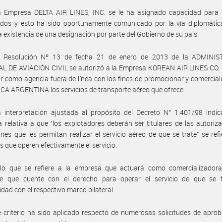
a Empresa DELTA AIR LINES, INC. se le ha asignado capacidad para s
dos y esto ha sido oportunamente comunicado por la vía diplomática
la existencia de una designación por parte del Gobierno de su país.
 Resolución Nº 13 de fecha 21 de enero de 2013 de la ADMINI
L DE AVIACIÓN CIVIL se autorizó a la Empresa KOREAN AIR LINES CO. 
r como agencia fuera de línea con los fines de promocionar y comerciali
A ARGENTINA los servicios de transporte aéreo que ofrece.
 interpretación ajustada al propósito del Decreto N° 1.401/98 indic
a relativa a que “los explotadores deberán ser titulares de las autoriz
nes que les permitan realizar el servicio aéreo de que se trate” se refi
 que operen efectivamente el servicio.
lo que se refiere a la empresa que actuará como comercializadora,
nte que cuente con el derecho para operar el servicio de que se t
dad con el respectivo marco bilateral.
 criterio ha sido aplicado respecto de numerosas solicitudes de apro