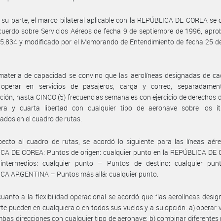
 su parte, el marco bilateral aplicable con la REPÚBLICA DE COREA s
cuerdo sobre Servicios Aéreos de fecha 9 de septiembre de 1996, apr
5.834 y modificado por el Memorando de Entendimiento de fecha 25 de
materia de capacidad se convino que las aerolíneas designadas de ca
operar en servicios de pasajeros, carga y correo, separadame
ión, hasta CINCO (5) frecuencias semanales con ejercicio de derechos d
era y cuarta libertad con cualquier tipo de aeronave sobre los iti
cados en el cuadro de rutas.
ecto al cuadro de rutas, se acordó lo siguiente para las líneas aér
CA DE COREA: Puntos de origen: cualquier punto en la REPÚBLICA DE
intermedios: cualquier punto – Puntos de destino: cualquier pun
CA ARGENTINA – Puntos más allá: cualquier punto.
uanto a la flexibilidad operacional se acordó que “las aerolíneas desi
te pueden en cualquiera o en todos sus vuelos y a su opción: a) operar 
bas direcciones con cualquier tipo de aeronave; b) combinar diferente