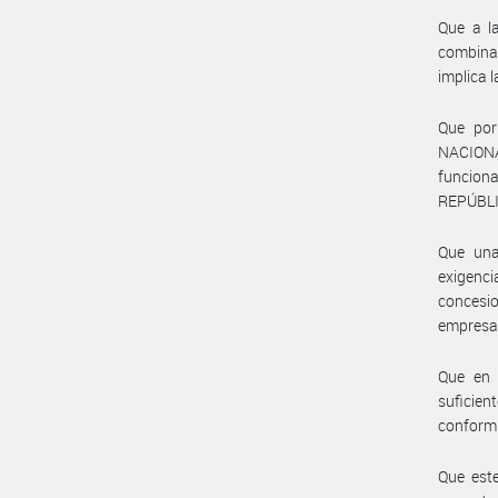
Que a l
combina
implica 
Que por
NACIONA
funciona
REPÚBLIC
Que una
exigenci
concesio
empresas
Que en 
suficie
conformi
Que este