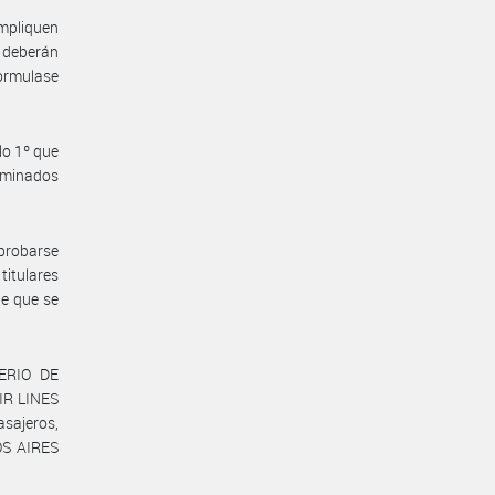
mpliquen
, deberán
formulase
lo 1º que
rminados
aprobarse
titulares
de que se
TERIO DE
IR LINES
asajeros,
OS AIRES