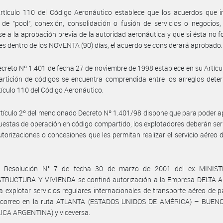
rtículo 110 del Código Aeronáutico establece que los acuerdos que i
 de “pool”, conexión, consolidación o fusión de servicios o negocios
e a la aprobación previa de la autoridad aeronáutica y que si ésta no 
es dentro de los NOVENTA (90) días, el acuerdo se considerará aprobado.
ecreto Nº 1.401 de fecha 27 de noviembre de 1998 establece en su Artícu
rtición de códigos se encuentra comprendida entre los arreglos dete
rtículo 110 del Código Aeronáutico.
rtículo 2º del mencionado Decreto Nº 1.401/98 dispone que para poder 
uestas de operación en código compartido, los explotadores deberán ser 
utorizaciones o concesiones que les permitan realizar el servicio aéreo 
 Resolución N° 7 de fecha 30 de marzo de 2001 del ex MINIS
TRUCTURA Y VIVIENDA se confirió autorización a la Empresa DELTA A
a explotar servicios regulares internacionales de transporte aéreo de p
 correo en la ruta ATLANTA (ESTADOS UNIDOS DE AMÉRICA) – BUEN
ICA ARGENTINA) y viceversa.