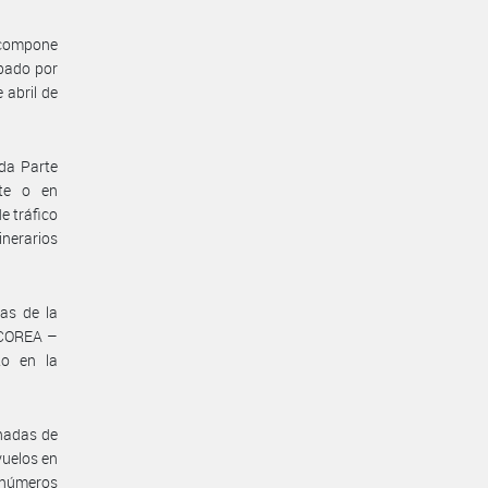
e compone
obado por
 abril de
da Parte
nte o en
e tráfico
nerarios
eas de la
 COREA –
to en la
gnadas de
vuelos en
s números