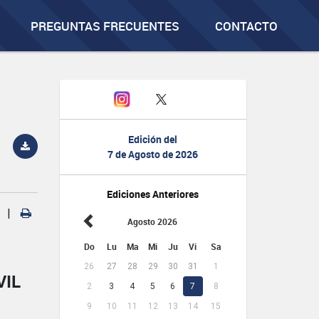
PREGUNTAS FRECUENTES
CONTACTO
Edición del
7 de Agosto de 2026
Ediciones Anteriores
|
Agosto 2026
Do
Lu
Ma
Mi
Ju
Vi
Sa
26
27
28
29
30
31
1
VIL
2
3
4
5
6
7
8
9
10
11
12
13
14
15