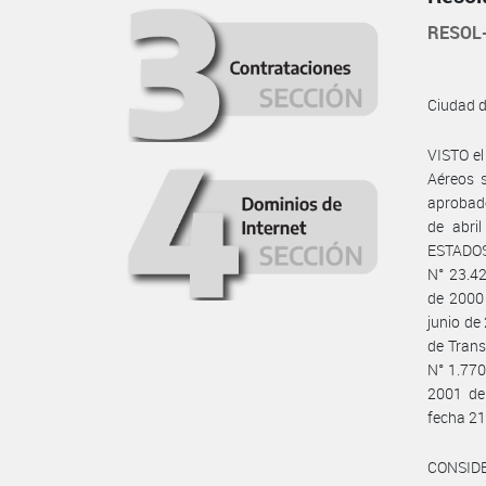
RESOL
Ciudad 
VISTO e
Aéreos 
aprobado
de abri
ESTADOS
N° 23.42
de 2000 
junio de
de Trans
N° 1.770
2001 de
fecha 2
CONSID