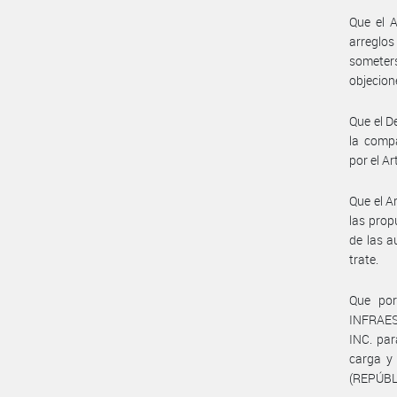
Que el A
arreglos
someters
objecion
Que el D
la compa
por el A
Que el A
las prop
de las a
trate.
Que por
INFRAES
INC. par
carga y
(REPÚBL