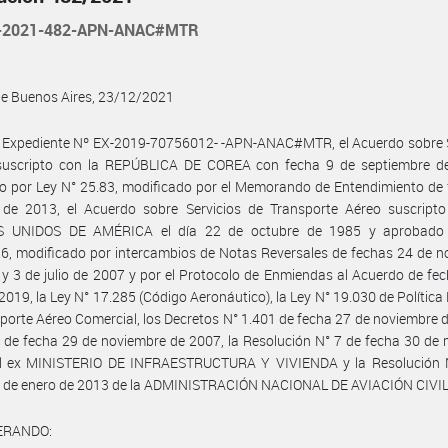
-2021-482-APN-ANAC#MTR
de Buenos Aires, 23/12/2021
l Expediente Nº EX-2019-70756012- -APN-ANAC#MTR, el Acuerdo sobre S
suscripto con la REPÚBLICA DE COREA con fecha 9 de septiembre d
 por Ley N° 25.83, modificado por el Memorando de Entendimiento de 
l de 2013, el Acuerdo sobre Servicios de Transporte Aéreo suscripto
 UNIDOS DE AMÉRICA el día 22 de octubre de 1985 y aprobado
6, modificado por intercambios de Notas Reversales de fechas 24 de 
y 3 de julio de 2007 y por el Protocolo de Enmiendas al Acuerdo de fe
 2019, la Ley N° 17.285 (Código Aeronáutico), la Ley N° 19.030 de Política
porte Aéreo Comercial, los Decretos N° 1.401 de fecha 27 de noviembre 
 de fecha 29 de noviembre de 2007, la Resolución N° 7 de fecha 30 de
l ex MINISTERIO DE INFRAESTRUCTURA Y VIVIENDA y la Resolución 
1 de enero de 2013 de la ADMINISTRACIÓN NACIONAL DE AVIACIÓN CIVIL
ERANDO: