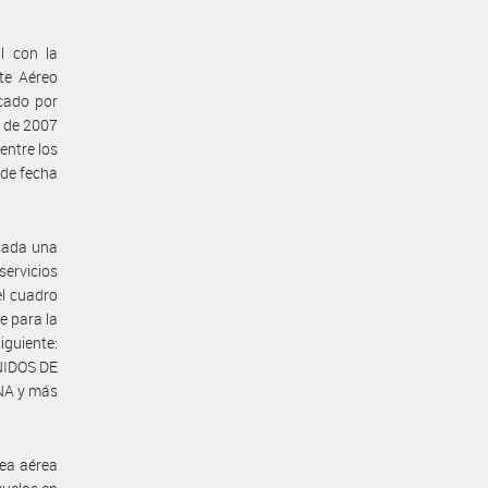
l con la
te Aéreo
cado por
o de 2007
entre los
de fecha
 cada una
servicios
el cuadro
e para la
iguiente:
NIDOS DE
NA y más
nea aérea