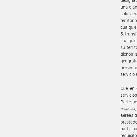
designad
una o am
sola aer
territor
cualquie
5. trans
cualquie
su terri
dichos s
geográfi
presente
servicio 
Que en c
servicio
Parte po
espacio,
aéreas d
prestado
particip
requisit