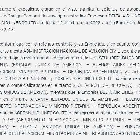
ante el expediente citado en el Visto tramita la solicitud de aprob
 de Código Compartido suscripto entre las Empresas DELTA AIR LINE
IR LINES CO. LTD. con fecha 16 de febrero de 2002 y de su Enmienda d
de 2018.
conformidad con el referido contrato y su Enmienda, y en cuanto cor
iarse a esta ADMINISTRACIÓN NACIONAL DE AVIACIÓN CIVIL, se entiend
perar bajo la modalidad de código compartido será SEÚL (REPÚBLICA D
NTA (ESTADOS UNIDOS DE AMÉRICA) – BUENOS AIRES (AER
CIONAL MINISTRO PISTARINI – REPÚBLICA ARGENTINA) y v.v. act
s DELTA AIR LINES INC. y KOREAN AIR LINES CO. LTD. indistintame
res o comercializadores en el tramo SEÚL (REPÚBLICA DE COREA) –
S UNIDOS DE AMÉRICA), mientras que la Empresa DELTA AIR LINES INC.
or en el tramo ATLANTA (ESTADOS UNIDOS DE AMÉRICA) – BUENO
UERTO INTERNACIONAL MINISTRO PISTARINI – REPÚBLICA ARGENTIN
mpresa KOREAN AIR LINES CO. LTD pueda ejercer derechos de tráfico en
 AIRES (AEROPUERTO INTERNACIONAL MINISTRO PISTARINI – RE
INA) – ATLANTA (ESTADOS UNIDOS DE AMÉRICA) – BUENO
ERTO INTERNACIONAL MINISTRO PISTARINI – REPÚBLICA ARGENTINA)