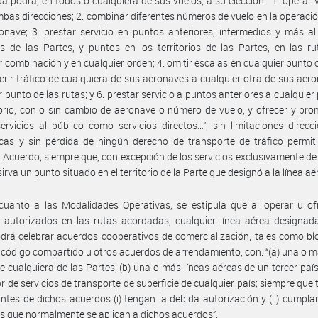
a podrá, en todos o cualquiera de sus vuelos, a su elección: “1. operar 
bas direcciones; 2. combinar diferentes números de vuelo en la operaci
onave; 3. prestar servicio en puntos anteriores, intermedios y más al
ios de las Partes, y puntos en los territorios de las Partes, en las r
r combinación y en cualquier orden; 4. omitir escalas en cualquier punto 
ferir tráfico de cualquiera de sus aeronaves a cualquier otra de sus aer
r punto de las rutas; y 6. prestar servicio a puntos anteriores a cualquier
torio, con o sin cambio de aeronave o número de vuelo, y ofrecer y pr
ervicios al público como servicios directos…”; sin limitaciones direcc
cas y sin pérdida de ningún derecho de transporte de tráfico permit
 Acuerdo; siempre que, con excepción de los servicios exclusivamente de 
sirva un punto situado en el territorio de la Parte que designó a la línea aé
uanto a las Modalidades Operativas, se estipula que al operar u ofr
s autorizados en las rutas acordadas, cualquier línea aérea designa
drá celebrar acuerdos cooperativos de comercialización, tales como b
 código compartido u otros acuerdos de arrendamiento, con: “(a) una o m
e cualquiera de las Partes; (b) una o más líneas aéreas de un tercer país;
r de servicios de transporte de superficie de cualquier país; siempre que 
antes de dichos acuerdos (i) tengan la debida autorización y (ii) cumpla
os que normalmente se aplican a dichos acuerdos”.