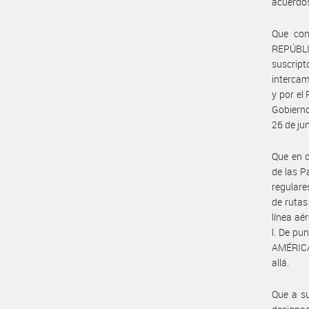
acuerdos
Que con
REPÚBLI
suscript
intercam
y por el
Gobiern
26 de ju
Que en d
de las P
regulare
de rutas
línea aé
l. De p
AMÉRICA
allá.
Que a su