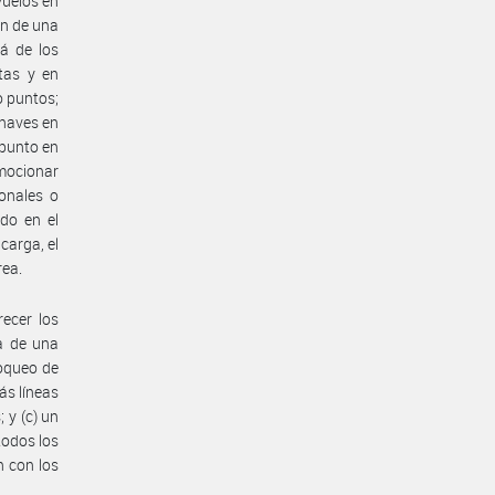
vuelos en
ón de una
lá de los
utas y en
o puntos;
onaves en
 punto en
omocionar
ionales o
ido en el
carga, el
rea.
ecer los
da de una
loqueo de
ás líneas
 y (c) un
todos los
n con los