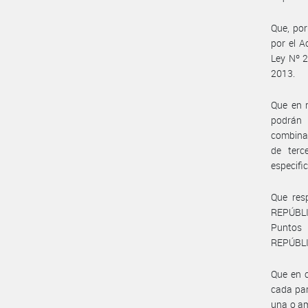
Que, por
por el A
Ley Nº 2
2013.
Que en 
podrán 
combinac
de terc
especifi
Que resp
REPÚBLI
Puntos 
REPÚBLI
Que en c
cada par
una o am