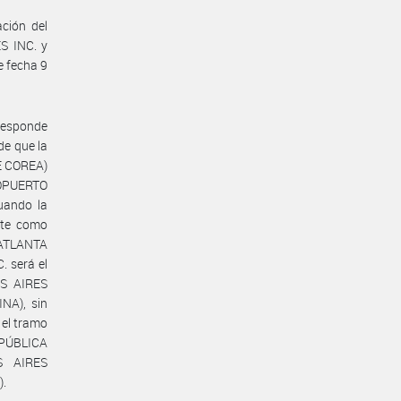
ación del
S INC. y
e fecha 9
responde
e que la
E COREA)
OPUERTO
uando la
nte como
 ATLANTA
 será el
S AIRES
A), sin
 el tramo
PÚBLICA
S AIRES
.