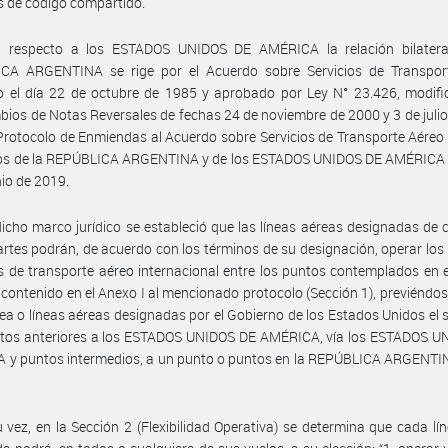
 de código compartido.
 respecto a los ESTADOS UNIDOS DE AMÉRICA la relación bilatera
CA ARGENTINA se rige por el Acuerdo sobre Servicios de Transpor
o el día 22 de octubre de 1985 y aprobado por Ley N° 23.426, modifi
bios de Notas Reversales de fechas 24 de noviembre de 2000 y 3 de juli
 Protocolo de Enmiendas al Acuerdo sobre Servicios de Transporte Aéreo 
os de la REPÚBLICA ARGENTINA y de los ESTADOS UNIDOS DE AMÉRICA 
nio de 2019.
icho marco jurídico se estableció que las líneas aéreas designadas de
artes podrán, de acuerdo con los términos de su designación, operar los 
s de transporte aéreo internacional entre los puntos contemplados en 
 contenido en el Anexo I al mencionado protocolo (Sección 1), previéndos
rea o líneas aéreas designadas por el Gobierno de los Estados Unidos el s
untos anteriores a los ESTADOS UNIDOS DE AMÉRICA, vía los ESTADOS U
 y puntos intermedios, a un punto o puntos en la REPÚBLICA ARGENTI
 vez, en la Sección 2 (Flexibilidad Operativa) se determina que cada lí