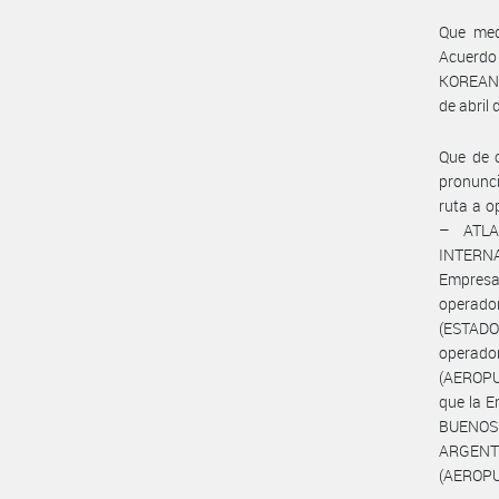
Que medi
Acuerdo
KOREAN A
de abril 
Que de 
pronunc
ruta a o
– ATLA
INTERNA
Empresa
operado
(ESTADO
operad
(AEROP
que la E
BUENOS
ARGENT
(AEROPU