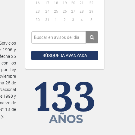
16
17
18
19
20
21
22
23
24
25
26
27
28
29
30
31
1
2
3
4
5
ervicios
e 1996 y
BÚSQUEDA AVANZADA
fecha 25
 con los
 por Ley
noviembre
cha 26 de
 Nacional
de 1998 y
 marzo de
N° 13 de
 y;