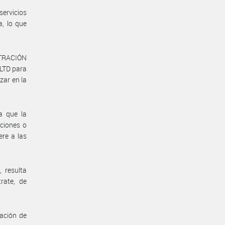
ervicios
, lo que
STRACIÓN
LTD para
zar en la
a que la
aciones o
ere a las
 resulta
rate, de
bación de