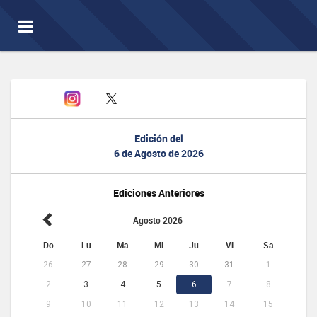
Toggle
navigation
Edición del
6 de Agosto de 2026
Ediciones Anteriores
Agosto 2026
Do
Lu
Ma
Mi
Ju
Vi
Sa
26
27
28
29
30
31
1
2
3
4
5
6
7
8
9
10
11
12
13
14
15