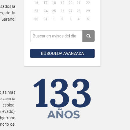
16
17
18
19
20
21
22
esados la
23
24
25
26
27
28
29
es, de la
 Sarandí
30
31
1
2
3
4
5
BÚSQUEDA AVANZADA
 días más
bescencia
 espiga:
levado);
Algarrobo
Ancho del