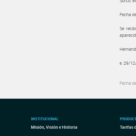
Surco: B
Fecha de
Se reci
aparecid
Hernando
e. 29/1
Fecha d
INSTITUCIONAL
PRODUCT
Misión, Visión e Historia
Tarifas 