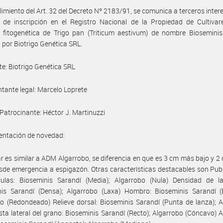
imiento del Art. 32 del Decreto Nº 2183/91, se comunica a terceros inter
d de inscripción en el Registro Nacional de la Propiedad de Cultivar
 fitogenética de Trigo pan (Triticum aestivum) de nombre Bioseminis
 por Biotrigo Genética SRL.
nte: Biotrigo Genética SRL
tante legal: Marcelo Loprete
. Patrocinante: Héctor J. Martinuzzi
ntación de novedad:
var es similar a ADM Algarrobo, se diferencia en que es 3 cm más bajo y 2
sde emergencia a espigazón. Otras características destacables son Pu
culas: Bioseminis Sarandí (Media); Algarrobo (Nula) Densidad de la
nis Sarandí (Densa); Algarrobo (Laxa) Hombro: Bioseminis Sarandí (E
o (Redondeado) Relieve dorsal: Bioseminis Sarandí (Punta de lanza); 
ista lateral del grano: Bioseminis Sarandí (Recto); Algarrobo (Cóncavo) 