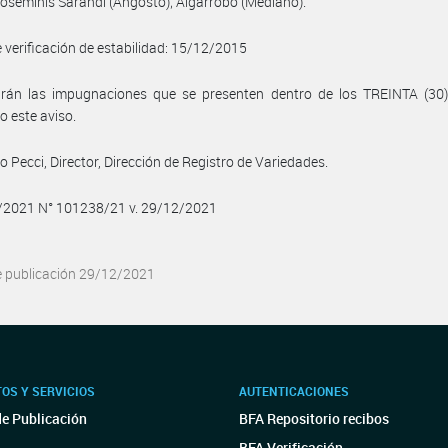
ioseminis Sarandí (Angosto); Algarrobo (Mediano).
 verificación de estabilidad: 15/12/2015
birán las impugnaciones que se presenten dentro de los TREINTA (30)
o este aviso.
 Pecci, Director, Dirección de Registro de Variedades.
2/2021 N° 101238/21 v. 29/12/2021
e publicación 29/12/2021
OS Y SERVICIOS
AUTENTICACIONES
de Publicación
BFA Repositorio recibos
BFA Verificación