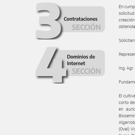
En cumpl
solicitu
creación
obtenida
Solicita
Represen
Ing. Agr
Fundame
El culti
corto de
en aurí
Biosemi
Algarrob
(Oval) V