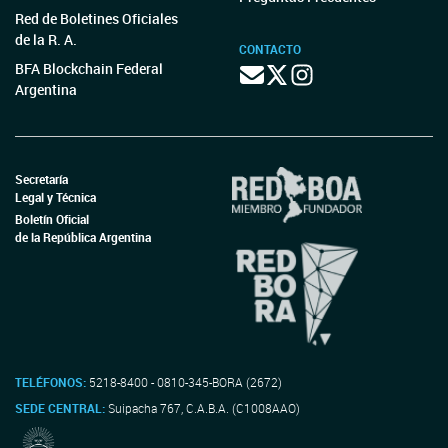
Red de Boletines Oficiales
de la R. A.
CONTACTO
BFA Blockchain Federal
Argentina
Secretaría
Legal y Técnica
Boletín Oficial
de la República Argentina
TELÉFONOS:
5218-8400 - 0810-345-BORA (2672)
SEDE CENTRAL:
Suipacha 767, C.A.B.A. (C1008AAO)