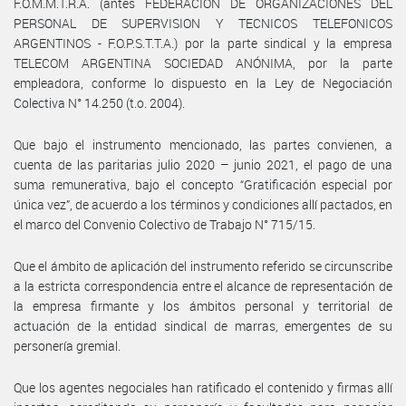
F.O.M.M.T.R.A. (antes FEDERACIÓN DE ORGANIZACIONES DEL
PERSONAL DE SUPERVISION Y TECNICOS TELEFONICOS
ARGENTINOS - F.O.P.S.T.T.A.) por la parte sindical y la empresa
TELECOM ARGENTINA SOCIEDAD ANÓNIMA, por la parte
empleadora, conforme lo dispuesto en la Ley de Negociación
Colectiva N° 14.250 (t.o. 2004).
Que bajo el instrumento mencionado, las partes convienen, a
cuenta de las paritarias julio 2020 – junio 2021, el pago de una
suma remunerativa, bajo el concepto “Gratificación especial por
única vez”, de acuerdo a los términos y condiciones allí pactados, en
el marco del Convenio Colectivo de Trabajo N° 715/15.
Que el ámbito de aplicación del instrumento referido se circunscribe
a la estricta correspondencia entre el alcance de representación de
la empresa firmante y los ámbitos personal y territorial de
actuación de la entidad sindical de marras, emergentes de su
personería gremial.
Que los agentes negociales han ratificado el contenido y firmas allí