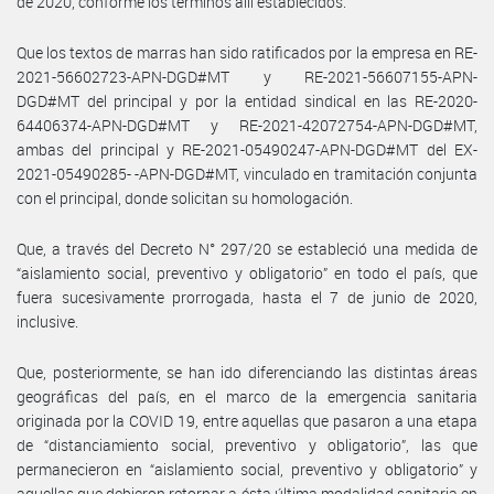
de 2020, conforme los términos allí establecidos.
Que los textos de marras han sido ratificados por la empresa en RE-
2021-56602723-APN-DGD#MT y RE-2021-56607155-APN-
DGD#MT del principal y por la entidad sindical en las RE-2020-
64406374-APN-DGD#MT y RE-2021-42072754-APN-DGD#MT,
ambas del principal y RE-2021-05490247-APN-DGD#MT del EX-
2021-05490285- -APN-DGD#MT, vinculado en tramitación conjunta
con el principal, donde solicitan su homologación.
Que, a través del Decreto N° 297/20 se estableció una medida de
“aislamiento social, preventivo y obligatorio” en todo el país, que
fuera sucesivamente prorrogada, hasta el 7 de junio de 2020,
inclusive.
Que, posteriormente, se han ido diferenciando las distintas áreas
geográficas del país, en el marco de la emergencia sanitaria
originada por la COVID 19, entre aquellas que pasaron a una etapa
de “distanciamiento social, preventivo y obligatorio”, las que
permanecieron en “aislamiento social, preventivo y obligatorio” y
aquellas que debieron retornar a ésta última modalidad sanitaria en