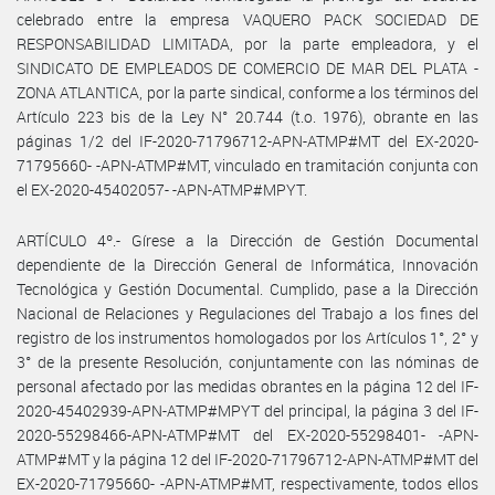
celebrado entre la empresa VAQUERO PACK SOCIEDAD DE
RESPONSABILIDAD LIMITADA, por la parte empleadora, y el
SINDICATO DE EMPLEADOS DE COMERCIO DE MAR DEL PLATA -
ZONA ATLANTICA, por la parte sindical, conforme a los términos del
Artículo 223 bis de la Ley N° 20.744 (t.o. 1976), obrante en las
páginas 1/2 del IF-2020-71796712-APN-ATMP#MT del EX-2020-
71795660- -APN-ATMP#MT, vinculado en tramitación conjunta con
el EX-2020-45402057- -APN-ATMP#MPYT.
ARTÍCULO 4º.- Gírese a la Dirección de Gestión Documental
dependiente de la Dirección General de Informática, Innovación
Tecnológica y Gestión Documental. Cumplido, pase a la Dirección
Nacional de Relaciones y Regulaciones del Trabajo a los fines del
registro de los instrumentos homologados por los Artículos 1°, 2° y
3° de la presente Resolución, conjuntamente con las nóminas de
personal afectado por las medidas obrantes en la página 12 del IF-
2020-45402939-APN-ATMP#MPYT del principal, la página 3 del IF-
2020-55298466-APN-ATMP#MT del EX-2020-55298401- -APN-
ATMP#MT y la página 12 del IF-2020-71796712-APN-ATMP#MT del
EX-2020-71795660- -APN-ATMP#MT, respectivamente, todos ellos