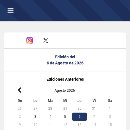
Toggle
navigation
Edición del
6 de Agosto de 2026
Ediciones Anteriores
Agosto 2026
Do
Lu
Ma
Mi
Ju
Vi
Sa
26
27
28
29
30
31
1
2
3
4
5
6
7
8
9
10
11
12
13
14
15